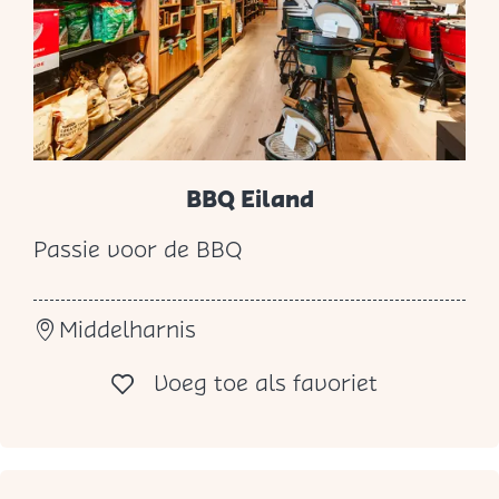
l
BBQ Eiland
Passie voor de BBQ
B
B
Middelharnis
Q
E
Voeg toe al
Voeg toe als favoriet
i
l
a