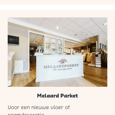
i
i
q
e
u
r
e
"
Melaard Parket
Voor een nieuwe vloer of
M