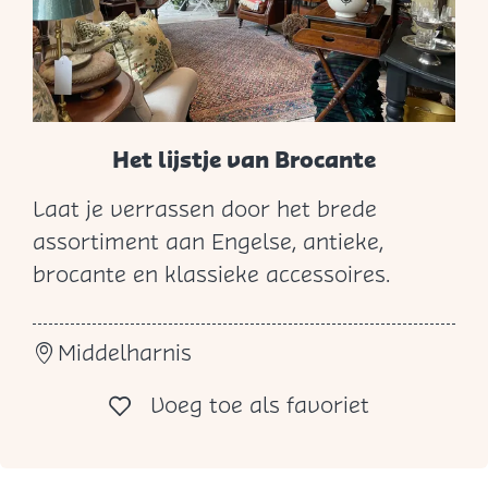
e
Het lijstje van Brocante
Laat je verrassen door het brede
H
assortiment aan Engelse, antieke,
e
brocante en klassieke accessoires.
t
l
Middelharnis
i
j
Voeg toe al
Voeg toe als favoriet
s
t
j