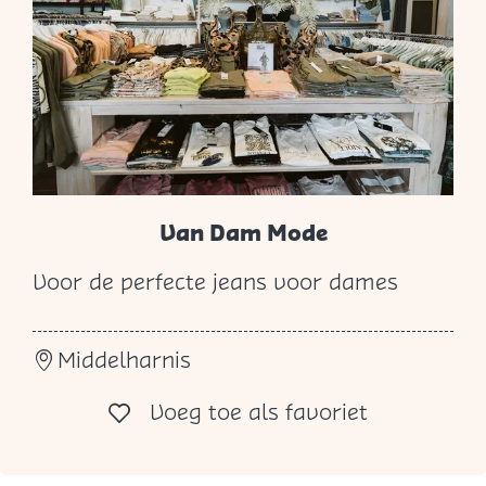
d
d
e
l
h
a
r
Van Dam Mode
n
Voor de perfecte jeans voor dames
i
V
s
a
Middelharnis
n
D
Voeg toe al
Voeg toe als favoriet
a
m