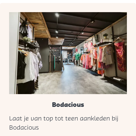
M
o
d
e
Bodacious
Laat je van top tot teen aankleden bij
B
Bodacious
o