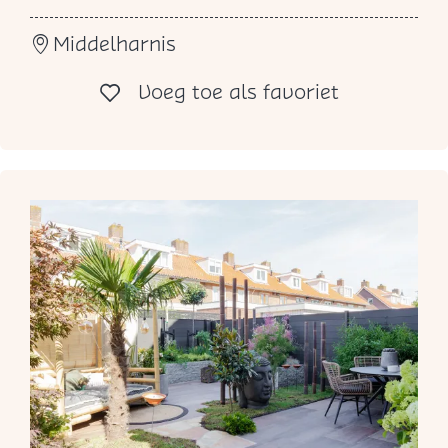
d
Middelharnis
a
c
Voeg toe al
Voeg toe als favoriet
i
o
u
s