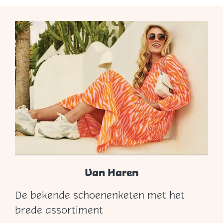
Van Haren
De bekende schoenenketen met het
V
brede assortiment
a