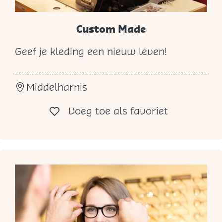
Custom Made
Geef je kleding een nieuw leven!
C
u
Middelharnis
s
t
Voeg toe al
Voeg toe als favoriet
o
m
M
a
d
e