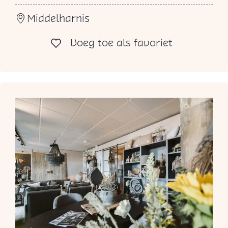
o
Middelharnis
d
a
Voeg toe al
Voeg toe als favoriet