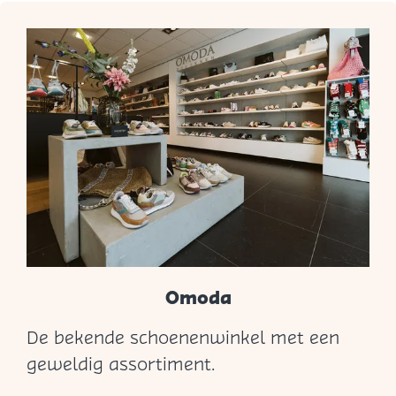
e
v
a
n
B
r
o
c
a
n
t
Omoda
e
De bekende schoenenwinkel met een
O
geweldig assortiment.
m