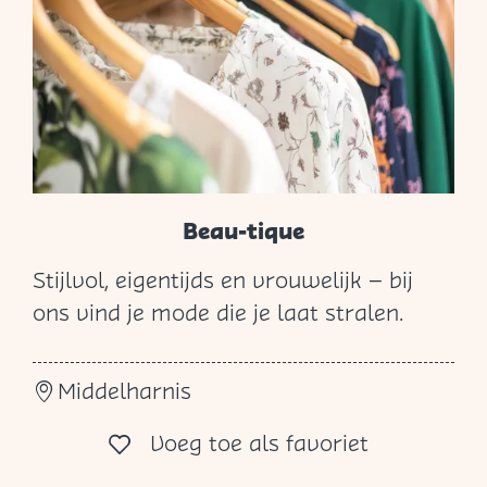
r
i
e
“
I
n
d
Beau-tique
’
Stijlvol, eigentijds en vrouwelijk – bij
E
B
ons vind je mode die je laat stralen.
g
e
e
a
l
Middelharnis
u
a
-
Voeg toe al
Voeg toe als favoriet
n
t
t