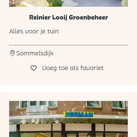
Reinier Looij Groenbeheer
Alles voor je tuin
R
e
Sommelsdijk
i
n
Voeg toe al
Voeg toe als favoriet
i
e
r
L
o
o
i
j