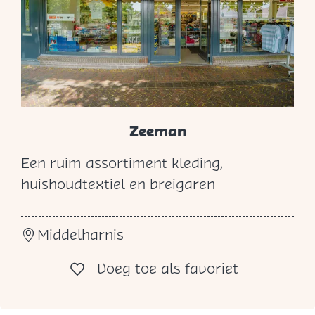
G
r
o
e
n
b
Zeeman
e
Een ruim assortiment kleding,
h
Z
huishoudtextiel en breigaren
e
e
e
e
r
Middelharnis
m
a
Voeg toe al
Voeg toe als favoriet
n