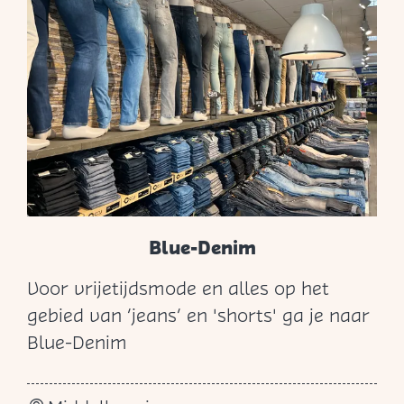
o
n
Blue-Denim
Voor vrijetijdsmode en alles op het
B
gebied van ‘jeans’ en 'shorts' ga je naar
l
Blue-Denim
u
e