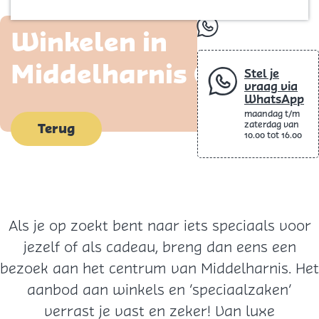
Blog
p
whatsapp
Winkelen in
a
g
Middelharnis Centrum
Stel je
e
vraag via
WhatsApp
maandag t/m
zaterdag van
Terug
10.00 tot 16.00
Als je op zoekt bent naar iets speciaals voor
jezelf of als cadeau, breng dan eens een
bezoek aan het centrum van Middelharnis. Het
aanbod aan winkels en ‘speciaalzaken’
verrast je vast en zeker! Van luxe