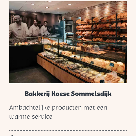
n
d
Bakkerij Koese Sommelsdijk
Ambachtelijke producten met een
B
warme service
a
k