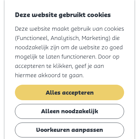
Voor kids
Zoeken
Kaart
Favorieten
Naar het
Deze website gebruikt cookies
Menu
strand
Deze website maakt gebruik van cookies
Natuur
G
(Functioneel, Analytisch, Marketing) die
Cultuur en
a
noodzakelijk zijn om de website zo goed
vermaak
n
mogelijk te laten functioneren. Door op
Winkelen
a
accepteren te klikken, geef je aan
Koningsdag
a
hiermee akkoord te gaan.
r
Blijf
d
Alles accepteren
Eten
e
Slapen
h
Alleen noodzakelijk
Contact
o
m
Voorkeuren aanpassen
Agenda
e