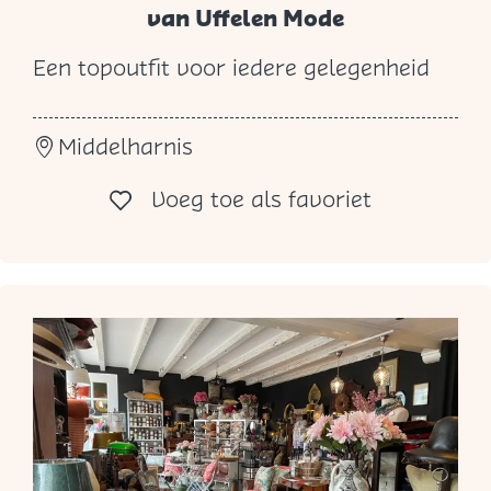
van Uffelen Mode
Een topoutfit voor iedere gelegenheid
v
a
Middelharnis
n
U
Voeg toe al
Voeg toe als favoriet
f
f
e
l
e
n
M
o
d