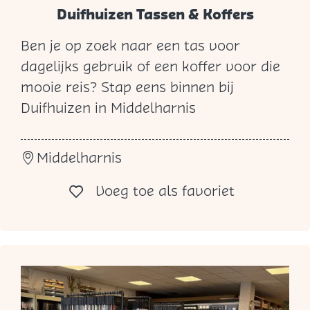
l
Duifhuizen Tassen & Koffers
s
Ben je op zoek naar een tas voor
d
D
dagelijks gebruik of een koffer voor die
i
u
mooie reis? Stap eens binnen bij
j
i
Duifhuizen in Middelharnis
k
f
h
Middelharnis
u
i
Voeg toe al
Voeg toe als favoriet
z
e
n
T
a
s