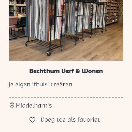
s
e
n
&
K
o
f
f
Bechthum Verf & Wonen
e
Je eigen ‘thuis’ creëren
r
B
s
e
Middelharnis
c
h
Voeg toe al
Voeg toe als favoriet
t