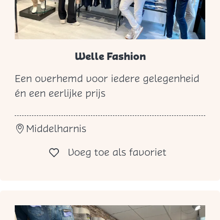
Welle Fashion
Een overhemd voor iedere gelegenheid
W
én een eerlijke prijs
e
l
Middelharnis
l
e
Voeg toe al
Voeg toe als favoriet
F
a
s
h
i