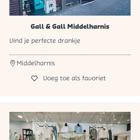
Gall & Gall Middelharnis
Vind je perfecte drankje
G
a
Middelharnis
l
l
Voeg toe al
Voeg toe als favoriet
&
G
a
l
l
M
i