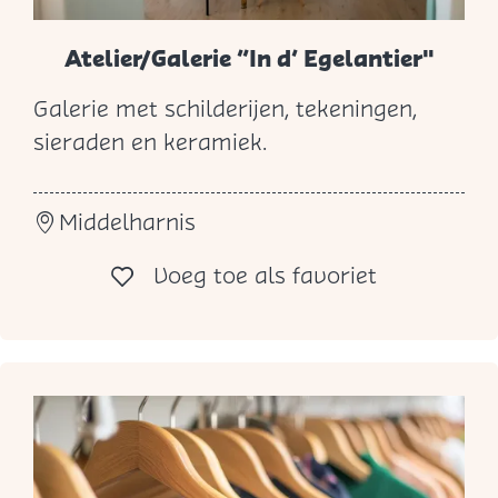
Atelier/Galerie “In d’ Egelantier"
Galerie met schilderijen, tekeningen,
A
sieraden en keramiek.
t
e
Middelharnis
l
i
Voeg toe al
Voeg toe als favoriet
e
r
/
G
a
l
e