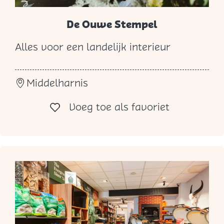
De Ouwe Stempel
Alles voor een landelijk interieur
D
e
Middelharnis
O
u
Voeg toe al
Voeg toe als favoriet
w
e
S
t
e
m
p
e