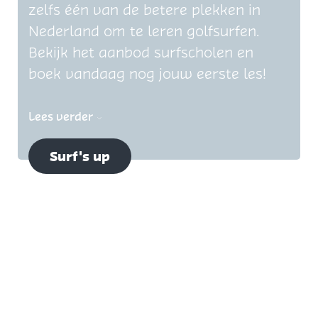
zelfs één van de betere plekken in
Nederland om te leren golfsurfen.
Bekijk het aanbod surfscholen en
boek vandaag nog jouw eerste les!
Lees verder
Surf's up