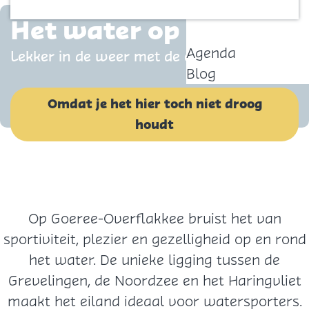
o
Contact
m
Het water op
e
Agenda
Lekker in de weer met de elementen
p
Blog
a
g
Omdat je het hier toch niet droog
e
houdt
Op Goeree-Overflakkee bruist het van
sportiviteit, plezier en gezelligheid op en rond
het water. De unieke ligging tussen de
Grevelingen, de Noordzee en het Haringvliet
maakt het eiland ideaal voor watersporters.