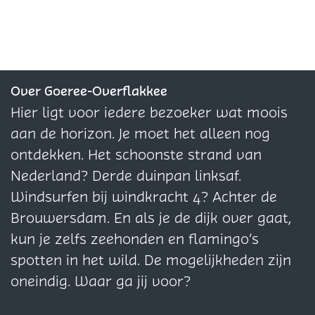
l
l
l
d
d
d
e
e
e
z
z
z
e
e
e
Over Goeree-Overflakkee
p
p
p
Hier ligt voor iedere bezoeker wat moois
a
a
a
aan de horizon. Je moet het alleen nog
g
g
g
ontdekken. Het schoonste strand van
i
i
i
Nederland? Derde duinpan linksaf.
n
n
n
Windsurfen bij windkracht 4? Achter de
a
a
a
Brouwersdam. En als je de dijk over gaat,
o
o
o
kun je zelfs zeehonden en flamingo’s
p
p
p
spotten in het wild. De mogelijkheden zijn
F
X
W
oneindig. Waar ga jij voor?
a
h