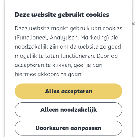
actief
Zoeken
Kaart
Favorieten
Watersport
Deze website gebruikt cookies
Menu
Eilandhistorie
Deze website maakt gebruik van cookies
Voor kids
(Functioneel, Analytisch, Marketing) die
Naar het
noodzakelijk zijn om de website zo goed
strand
G
mogelijk te laten functioneren. Door op
Natuur
a
accepteren te klikken, geef je aan
Cultuur en
n
hiermee akkoord te gaan.
vermaak
a
Winkelen
a
Alles accepteren
Koningsdag
r
d
Alleen noodzakelijk
Blijf
e
Eten
h
Voorkeuren aanpassen
Slapen