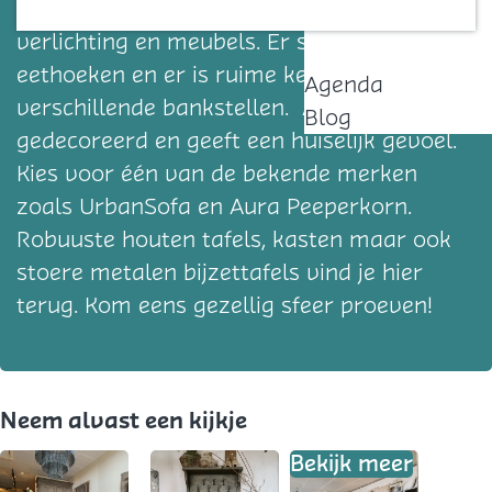
een landelijk interieur. Accessoires,
Contact
verlichting en meubels. Er staan diverse
eethoeken en er is ruime keuze uit
Agenda
verschillende bankstellen. Alles is sfeervol
Blog
gedecoreerd en geeft een huiselijk gevoel.
Kies voor één van de bekende merken
zoals UrbanSofa en Aura Peeperkorn.
Robuuste houten tafels, kasten maar ook
stoere metalen bijzettafels vind je hier
terug. Kom eens gezellig sfeer proeven!
Neem alvast een kijkje
Bekijk meer