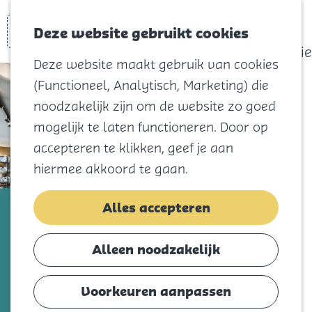
actief
Zoeken
Kaart
Favorieten
Watersport
Deze website gebruikt cookies
Menu
Eilandhistorie
Deze website maakt gebruik van cookies
Voor kids
(Functioneel, Analytisch, Marketing) die
Naar het
noodzakelijk zijn om de website zo goed
strand
mogelijk te laten functioneren. Door op
Natuur
accepteren te klikken, geef je aan
Cultuur en
hiermee akkoord te gaan.
vermaak
Winkelen
De Ouwe Stempel
Alles accepteren
Koningsdag
Voeg toe als favorie
Voeg toe als favoriet
Alleen noodzakelijk
Blijf
Eten
Voorkeuren aanpassen
Bij de Ouwe Stempel vind je van alles voor
Slapen