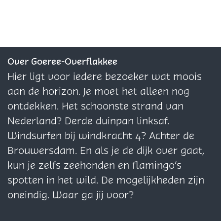
d
d
e
e
e
i
i
l
l
l
n
n
d
d
d
g
g
e
e
e
D
D
z
z
z
Over Goeree-Overflakkee
e
e
e
e
e
Hier ligt voor iedere bezoeker wat moois
O
O
p
p
p
aan de horizon. Je moet het alleen nog
u
u
a
a
a
ontdekken. Het schoonste strand van
w
w
g
g
g
Nederland? Derde duinpan linksaf.
e
e
i
i
i
Windsurfen bij windkracht 4? Achter de
S
S
n
n
n
Brouwersdam. En als je de dijk over gaat,
t
t
a
a
a
kun je zelfs zeehonden en flamingo’s
e
e
o
o
o
spotten in het wild. De mogelijkheden zijn
m
m
p
p
p
oneindig. Waar ga jij voor?
p
p
F
X
W