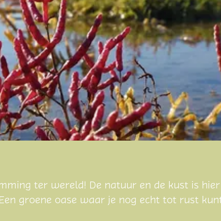
ming ter wereld! De natuur en de kust is hier
 Een groene oase waar je nog echt tot rust ku