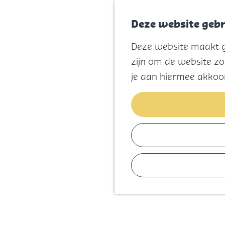
Deze website gebr
Deze website maakt ge
G
zijn om de website zo
a
je aan hiermee akkoo
n
a
a
r
d
e
h
o
m
e