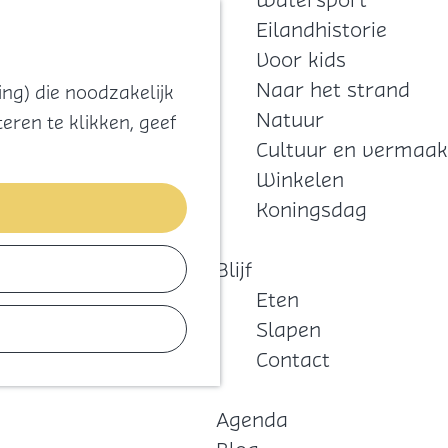
Watersport
Zoeken
Kaart
Favorieten
Eilandhistorie
Menu
Voor kids
Naar het strand
ng) die noodzakelijk
Natuur
eren te klikken, geef
Cultuur en vermaak
Winkelen
Koningsdag
Blijf
Eten
Slapen
Contact
Agenda