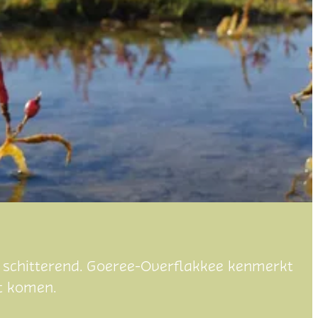
 schitterend. Goeree-Overflakkee kenmerkt
nt komen.