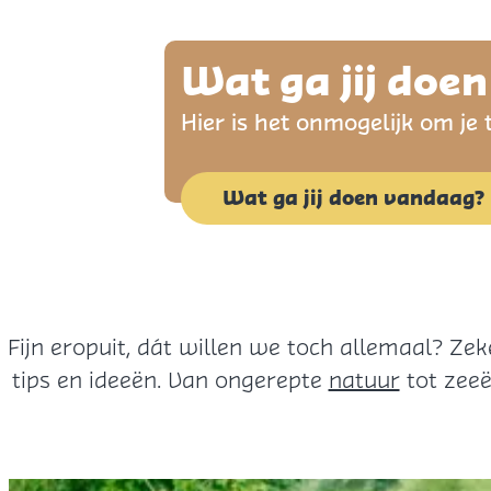
p
a
Wat ga jij doe
g
Hier is het onmogelijk om je 
e
Wat ga jij doen vandaag?
Fijn eropuit, dát willen we toch allemaal? Ze
tips en ideeën. Van ongerepte
natuur
tot zeeë