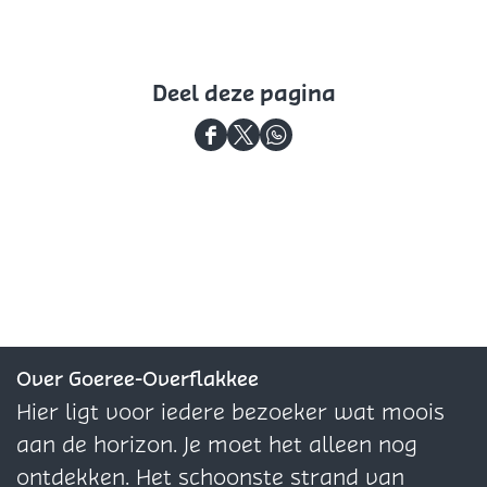
Deel deze pagina
D
D
D
e
e
e
e
e
e
l
l
l
d
d
d
e
e
e
z
z
z
e
e
e
Over Goeree-Overflakkee
p
p
p
Hier ligt voor iedere bezoeker wat moois
a
a
a
aan de horizon. Je moet het alleen nog
g
g
g
ontdekken. Het schoonste strand van