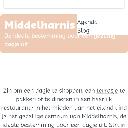
o
Contact
m
e
Middelharnis Centrum
Agenda
p
Blog
a
De ideale bestemming voor een gezellig
g
dagje uit
e
Zin om een dagje te shoppen, een
terrasje
te
pakken of te dineren in een heerlijk
restaurant? In het midden van het eiland vind
je het gezellige centrum van Middelharnis, de
ideale bestemming voor een dagje uit. Struin