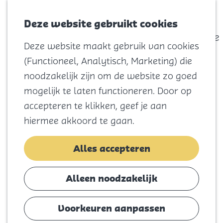
actief
Zoeken
Kaart
Favorieten
Watersport
Deze website gebruikt cookies
Menu
Eilandhistorie
Deze website maakt gebruik van cookies
Voor kids
(Functioneel, Analytisch, Marketing) die
Naar het
noodzakelijk zijn om de website zo goed
strand
G
mogelijk te laten functioneren. Door op
Natuur
a
accepteren te klikken, geef je aan
Cultuur en
n
hiermee akkoord te gaan.
vermaak
a
Winkelen
a
Alles accepteren
Koningsdag
r
d
Alleen noodzakelijk
Blijf
e
Eten
h
Voorkeuren aanpassen
Slapen