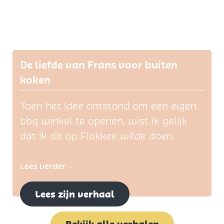
De liefde van Frans voor buiten
koken
Toen het idee ontstond om een eigen
bbq winkel te openen, wist ik gelijk
dat ik dit op Flakkee wilde doen.
Lees verder
Lees zijn verhaal