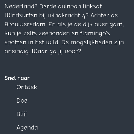
i
i
i
Nederland? Derde duinpan linksaf.
n
n
n
Windsurfen bij windkracht 4? Achter de
a
a
a
Brouwersdam. En als je de dijk over gaat,
o
o
o
kun je zelfs zeehonden en flamingo’s
p
p
p
spotten in het wild. De mogelijkheden zijn
F
X
W
oneindig. Waar ga jij voor?
a
h
c
a
e
t
Snel naar
b
s
Ontdek
o
A
Doe
o
p
k
p
Blijf
Agenda