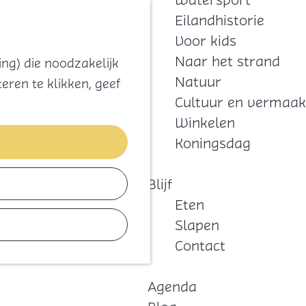
Watersport
Zoeken
Kaart
Favorieten
Eilandhistorie
Menu
Voor kids
Naar het strand
ng) die noodzakelijk
Natuur
eren te klikken, geef
Cultuur en vermaak
Winkelen
Koningsdag
Blijf
Eten
Slapen
Contact
Agenda