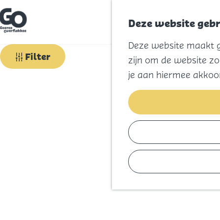
Deze website gebr
G
Leaflet
|
©
OpenStreetMap
contributors, Tiles style by
Humanitarian OpenStreetMap Team
hosted by
Ope
Deze website maakt ge
a
n
Filter
zijn om de website zo
+
a
a
je aan hiermee akkoo
−
r
d
e
h
o
m
e
p
a
g
e