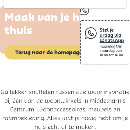
Blog
p
whatsapp
Maak van je huis een
a
g
thuis
Stel je
e
vraag via
WhatsApp
maandag t/m
zaterdag van
Terug naar de homepage
10.00 tot 16.00
Ga lekker snuffelen tussen alle wooninspiratie
bij één van de woonwinkels in Middelharnis
Centrum. Woonaccessoires, meubels en
raambekleding. Alles wat je nodig hebt om je
huis echt af te maken.