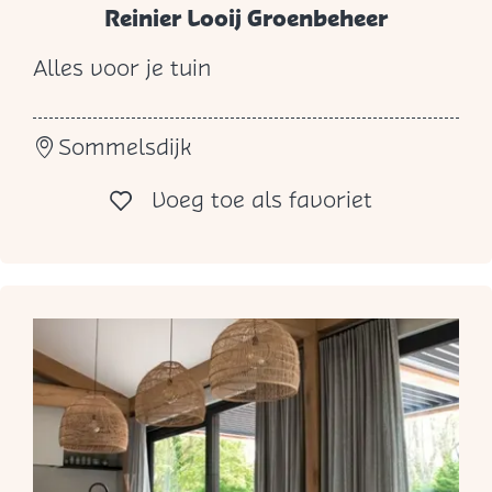
Reinier Looij Groenbeheer
Alles voor je tuin
R
e
Sommelsdijk
i
n
Voeg toe al
Voeg toe als favoriet
i
e
r
L
o
o
i
j
G