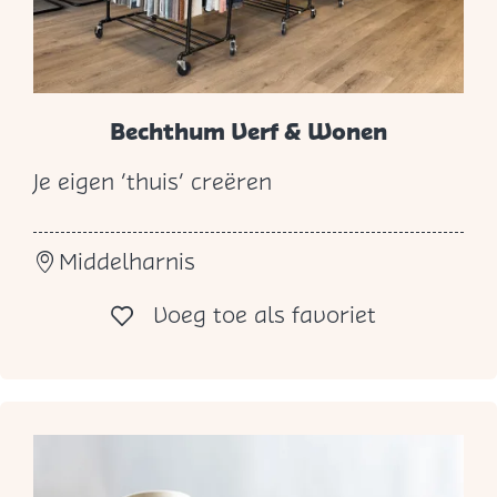
l
i
e
r
Bechthum Verf & Wonen
Je eigen ‘thuis’ creëren
B
e
Middelharnis
c
h
Voeg toe al
Voeg toe als favoriet
t
h
u
m
V