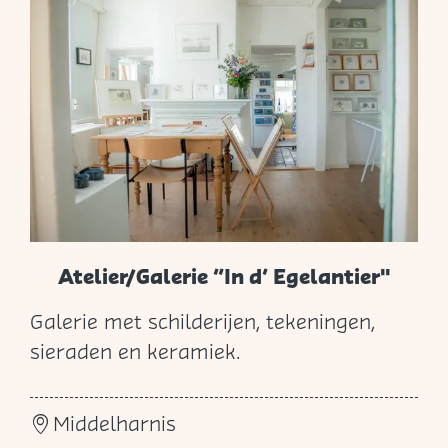
D
e
W
o
o
n
p
r
o
Atelier/Galerie “In d’ Egelantier"
f
Galerie met schilderijen, tekeningen,
e
A
sieraden en keramiek.
s
t
s
e
i
Middelharnis
l