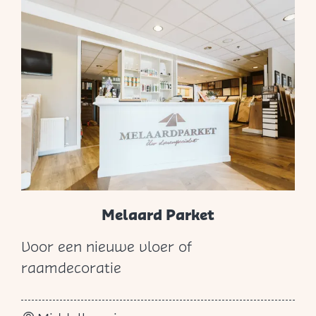
e
h
r
a
p
r
n
i
s
Melaard Parket
Voor een nieuwe vloer of
M
raamdecoratie
e
l