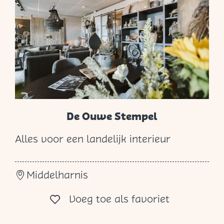
n
B
r
o
c
a
n
t
De Ouwe Stempel
e
Alles voor een landelijk interieur
D
e
Middelharnis
O
u
Voeg toe al
Voeg toe als favoriet
w
e