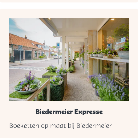
S
t
e
m
p
e
l
Biedermeier Expresse
Boeketten op maat bij Biedermeier
B