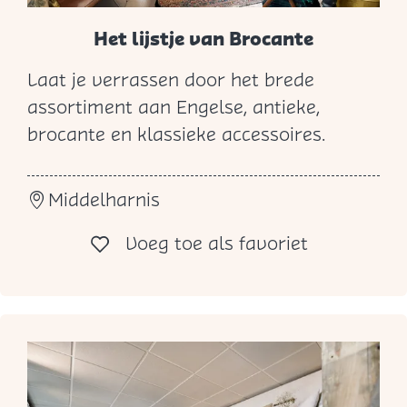
Het lijstje van Brocante
Laat je verrassen door het brede
H
assortiment aan Engelse, antieke,
e
brocante en klassieke accessoires.
t
l
Middelharnis
i
j
Voeg toe al
Voeg toe als favoriet
s
t
j
e
v
a