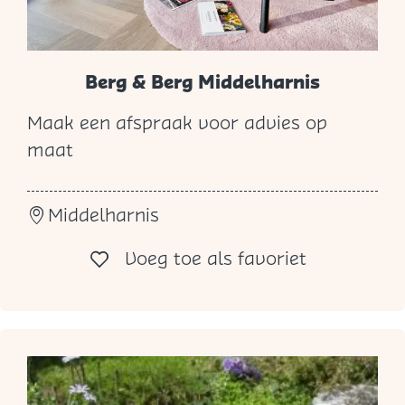
Berg & Berg Middelharnis
Maak een afspraak voor advies op
B
maat
e
r
Middelharnis
g
&
Voeg toe al
Voeg toe als favoriet
B
e
r
g
M