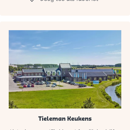
t
Tieleman Keukens