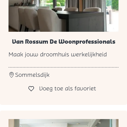
r
o
e
n
b
Van Rossum De Woonprofessionals
e
Maak jouw droomhuis werkelijkheid
h
V
e
a
e
Sommelsdijk
n
r
R
Voeg toe al
Voeg toe als favoriet
o
s
s
u
m