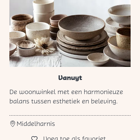
e
r
f
&
W
o
n
e
n
Vanuyt
De woonwinkel met een harmonieuze
V
balans tussen esthetiek en beleving.
a
n
Middelharnis
u
y
Voeg toe al
Voeg toe als favoriet