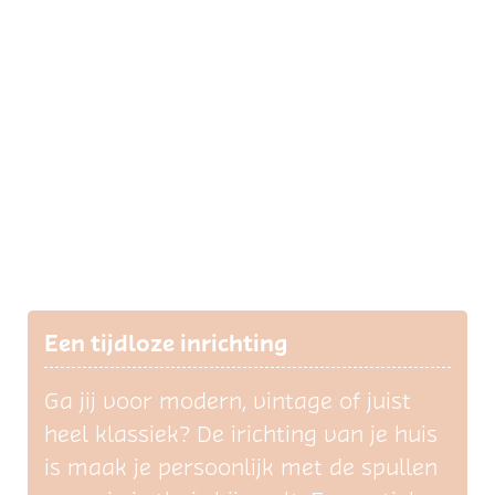
e
n
t
r
u
m
G
r
a
k
Een tijdloze inrichting
a
Ga jij voor modern, vintage of juist
heel klassiek? De irichting van je huis
is maak je persoonlijk met de spullen