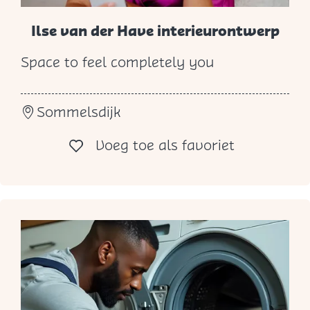
s
s
Ilse van der Have interieurontwerp
e
Space to feel completely you
I
l
Sommelsdijk
s
e
Voeg toe al
Voeg toe als favoriet
v
a
n
d
e
r
H
a