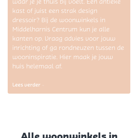
waar je je thuis bij voelt. Een antieke
kast of juist een strak design
dressoir? Bij de woonwinkels in
Middelharnis Centrum kun je alle
kanten op. Vraag advies voor jouw
inrichting of ga rondneuzen tussen de
wooninspiratie. Hier maak je jouw
huis helemaal af.
Lees verder
Alle woonwinkels in