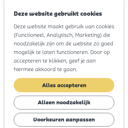
Voor kids
Zoeken
Kaart
Favorieten
Naar het
Deze website gebruikt cookies
Menu
strand
Deze website maakt gebruik van cookies
Natuur
G
(Functioneel, Analytisch, Marketing) die
Cultuur en
a
noodzakelijk zijn om de website zo goed
vermaak
n
mogelijk te laten functioneren. Door op
Winkelen
a
accepteren te klikken, geef je aan
Koningsdag
a
hiermee akkoord te gaan.
r
Blijf
d
Alles accepteren
Eten
e
Slapen
h
Alleen noodzakelijk
Contact
o
m
Voorkeuren aanpassen
Agenda
e