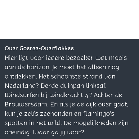
e
e
e
l
l
l
d
d
d
e
e
e
z
z
z
e
e
e
Over Goeree-Overflakkee
p
p
p
Hier ligt voor iedere bezoeker wat moois
a
a
a
aan de horizon. Je moet het alleen nog
g
g
g
ontdekken. Het schoonste strand van
i
i
i
Nederland? Derde duinpan linksaf.
n
n
n
Windsurfen bij windkracht 4? Achter de
a
a
a
Brouwersdam. En als je de dijk over gaat,
o
o
o
kun je zelfs zeehonden en flamingo’s
p
p
p
spotten in het wild. De mogelijkheden zijn
F
X
W
oneindig. Waar ga jij voor?