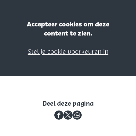
Accepteer cookies om deze
content te zien.
Stel je cookie voorkeuren in
Deel deze pagina
D
D
D
e
e
e