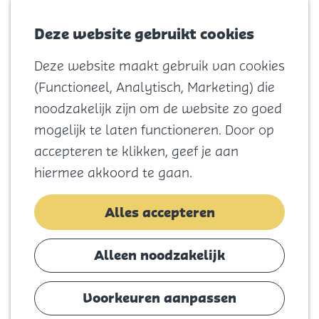
Voor kids
Zoeken
Kaart
Favorieten
Naar het
Deze website gebruikt cookies
Menu
strand
Deze website maakt gebruik van cookies
Natuur
G
(Functioneel, Analytisch, Marketing) die
Cultuur en
a
noodzakelijk zijn om de website zo goed
vermaak
n
mogelijk te laten functioneren. Door op
Winkelen
a
accepteren te klikken, geef je aan
Koningsdag
a
hiermee akkoord te gaan.
r
Blijf
d
Alles accepteren
Eten
e
Slapen
h
Alleen noodzakelijk
Contact
o
m
Voorkeuren aanpassen
Agenda
e