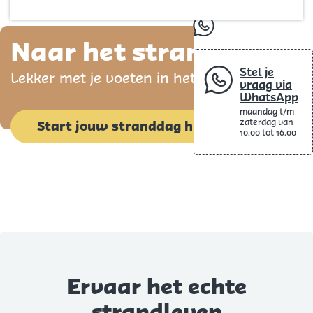
Blog
p
whatsapp
a
Naar het strand
g
Stel je
Lekker met je voeten in het zand
e
vraag via
WhatsApp
maandag t/m
zaterdag van
Start jouw stranddag hier
10.00 tot 16.00
Ervaar het echte
strandleven