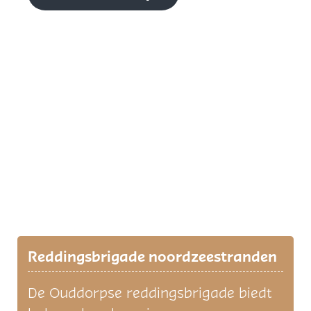
Reddingsbrigade noordzeestranden
De Ouddorpse reddingsbrigade biedt