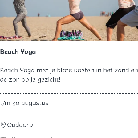
r
1
0
0
j
a
Beach Yoga
a
r
B
Beach Yoga met je blote voeten in het zand en
e
e
de zon op je gezicht!
l
a
e
c
t/m 30 augustus
k
h
t
Y
r
Ouddorp
o
i
g