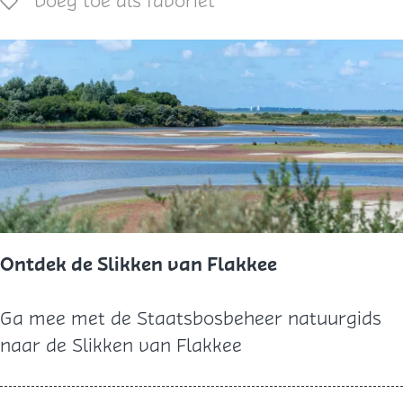
Voeg toe als favoriet
Voeg toe als favoriet
r
v
e
r
k
o
o
p
Ontdek de Slikken van Flakkee
O
Ga mee met de Staatsbosbeheer natuurgids
n
naar de Slikken van Flakkee
t
d