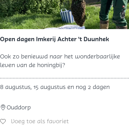
e
r
T
i
e
Open dagen Imkerij Achter 't Duunhek
n
g
O
Ook zo benieuwd naar het wonderbaarlijke
e
p
leven van de honingbij?
m
e
e
n
8 augustus, 15 augustus en nog 2 dagen
t
d
e
a
n
Ouddorp
g
e
Voeg toe als favoriet
Voeg toe als favoriet
n