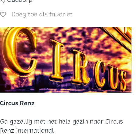
e
n
Voeg toe als favoriet
Voeg toe als favoriet
-
S
a
f
a
r
i
m
e
t
Circus Renz
R
I
C
Ga gezellig met het hele gezin naar Circus
B
i
Renz International