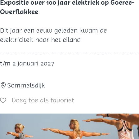
Expositie over 100 jaar elektriek op Goeree-
p
Overflakkee
p
e
E
Dit jaar een eeuw geleden kwam de
r
x
elektriciteit naar het eiland
s
p
h
o
t/m 2 januari 2027
o
s
e
i
d
Sommelsdijk
t
j
i
Voeg toe als favoriet
Voeg toe als favoriet
e
e
o
v
e