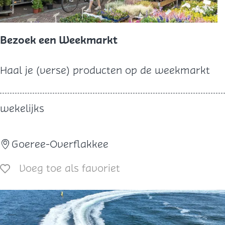
n
i
n
Bezoek een Weekmarkt
g
B
Haal je (verse) producten op de weekmarkt
e
z
wekelijks
o
e
Goeree-Overflakkee
k
e
Voeg toe als favoriet
Voeg toe als favoriet
e
n
W
e