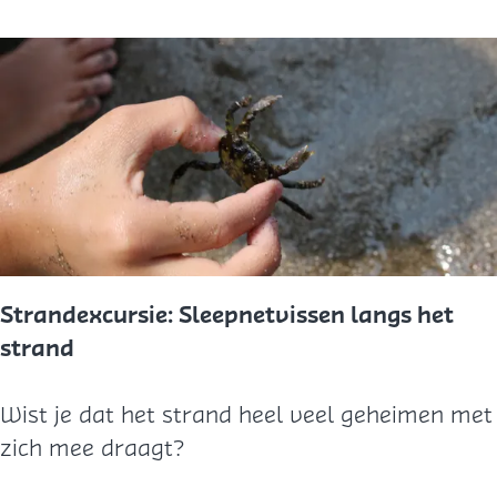
t
o
k
r
u
p
j
t
m
:
e
e
e
r
o
p
:
Strandexcursie: Sleepnetvissen langs het
strand
S
Wist je dat het strand heel veel geheimen met
t
zich mee draagt?
r