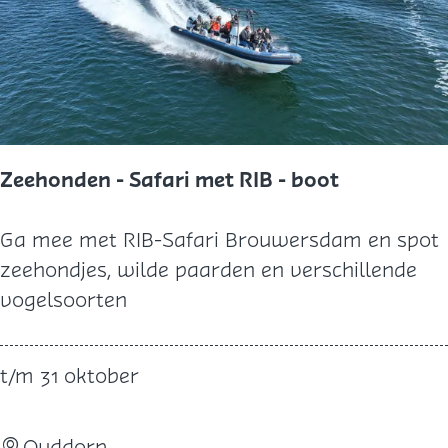
e
k
m
a
r
k
Zeehonden - Safari met RIB - boot
t
Z
Ga mee met RIB-Safari Brouwersdam en spot
e
zeehondjes, wilde paarden en verschillende
e
vogelsoorten
h
o
t/m 31 oktober
n
d
Ouddorp