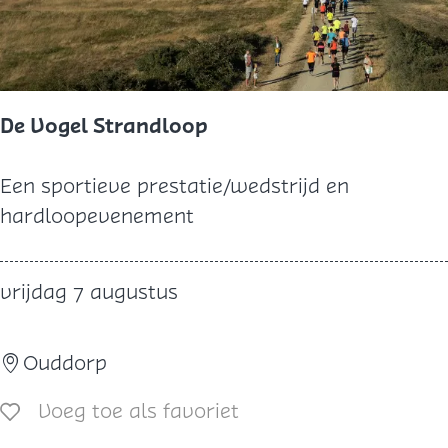
s
p
h
p
e
e
t
r
De Vogel Strandloop
s
s
t
h
D
Een sportieve prestatie/wedstrijd en
r
o
e
hardloopevenement
a
e
V
n
d
o
d
vrijdag 7 augustus
j
g
e
e
Ouddorp
l
S
Voeg toe als favoriet
Voeg toe als favoriet
t