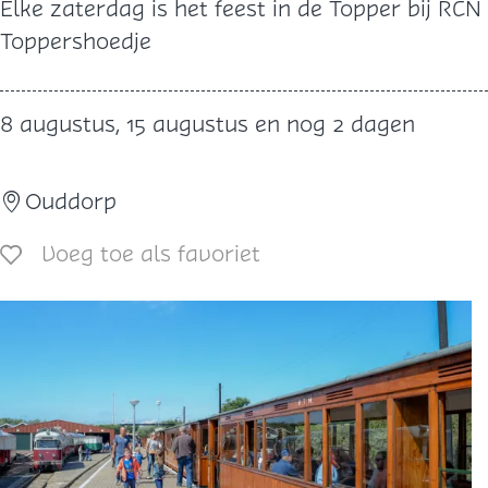
F
Elke zaterdag is het feest in de Topper bij RCN
e
Toppershoedje
e
s
8 augustus, 15 augustus en nog 2 dagen
t
a
Ouddorp
v
o
Voeg toe als favoriet
Voeg toe als favoriet
n
d
T
o
p
p
e