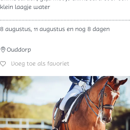
k
klein laagje water
i
m
8 augustus, 11 augustus en nog 8 dagen
b
o
Ouddorp
a
r
Voeg toe als favoriet
Voeg toe als favoriet
d
e
n
8
+