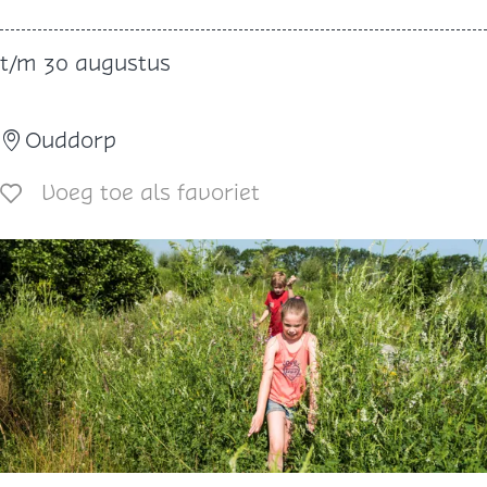
-
r
b
c
t/m 30 augustus
o
u
o
s
t
Ouddorp
R
e
Voeg toe als favoriet
Voeg toe als favoriet
n
z