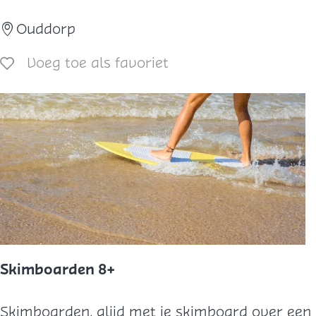
s
Ouddorp
c
h
Voeg toe als favoriet
Voeg toe als favoriet
i
e
t
e
n
8
+
Skimboarden 8+
S
Skimboarden, glijd met je skimboard over een