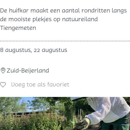
l
H
De huifkar maakt een aantal rondritten langs
a
u
de mooiste plekjes op natuureiland
k
i
Tiengemeten
k
f
e
k
8 augustus, 22 augustus
e
a
r
Zuid-Beijerland
t
o
Voeg toe als favoriet
Voeg toe als favoriet
c
h
t
o
v