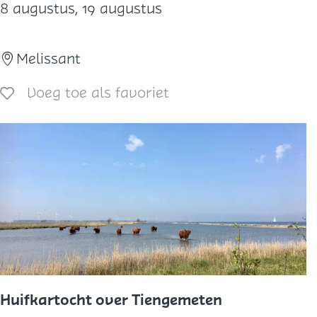
8 augustus, 19 augustus
e
k
Melissant
d
e
Voeg toe als favoriet
Voeg toe als favoriet
S
l
i
k
k
e
n
v
a
n
Huifkartocht over Tiengemeten
F