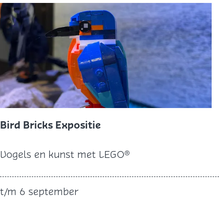
r
a
n
d
l
o
o
p
Bird Bricks Expositie
B
Vogels en kunst met LEGO®
i
r
t/m 6 september
d
B