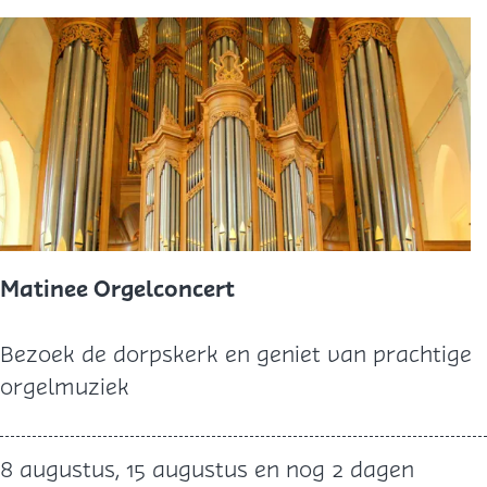
I
m
k
e
r
i
j
A
c
Matinee Orgelconcert
h
t
M
Bezoek de dorpskerk en geniet van prachtige
e
a
orgelmuziek
r
t
'
i
8 augustus, 15 augustus en nog 2 dagen
t
n