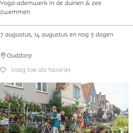
O
Yoga-ademwerk in de duinen & zee
u
zwemmen
t
d
7 augustus, 14 augustus en nog 3 dagen
o
o
Ouddorp
r
Y
Voeg toe als favoriet
Voeg toe als favoriet
o
g
a
t
r
a
i