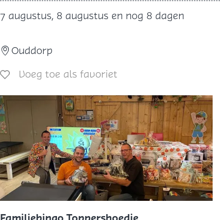
a
7 augustus, 8 augustus en nog 8 dagen
n
d
Ouddorp
e
x
Voeg toe als favoriet
Voeg toe als favoriet
c
u
r
s
i
e
:
S
l
e
Familiebingo Toppershoedje