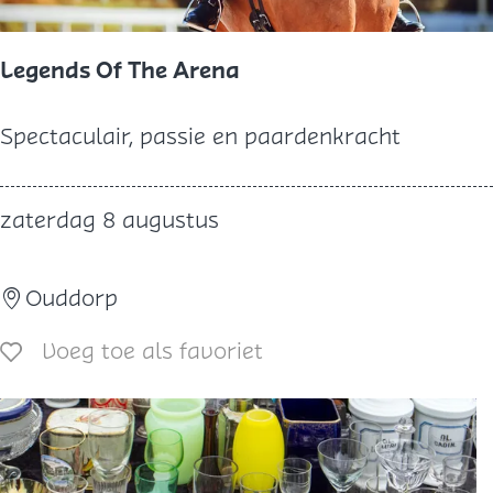
Legends Of The Arena
L
Spectaculair, passie en paardenkracht
e
g
zaterdag 8 augustus
e
n
Ouddorp
d
s
Voeg toe als favoriet
Voeg toe als favoriet
O
f
T
h