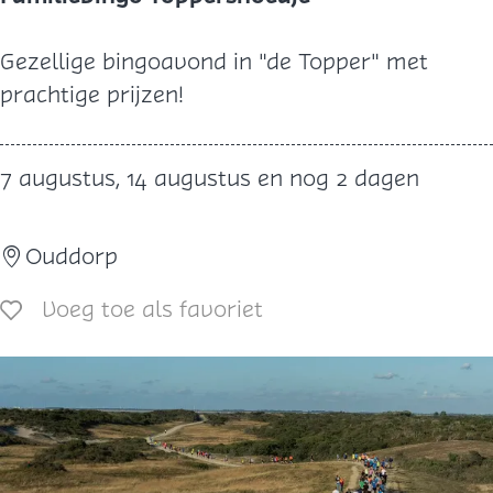
e
p
F
Gezellige bingoavond in "de Topper" met
n
a
prachtige prijzen!
e
m
t
i
7 augustus, 14 augustus en nog 2 dagen
v
l
i
i
s
Ouddorp
e
s
b
Voeg toe als favoriet
Voeg toe als favoriet
e
i
n
n
l
g
a
o
n
T
g
o