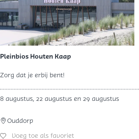
n
t
o
c
h
t
Pleinbios Houten Kaap
P
Zorg dat je erbij bent!
l
e
8 augustus, 22 augustus en 29 augustus
i
n
Ouddorp
b
i
Voeg toe als favoriet
Voeg toe als favoriet