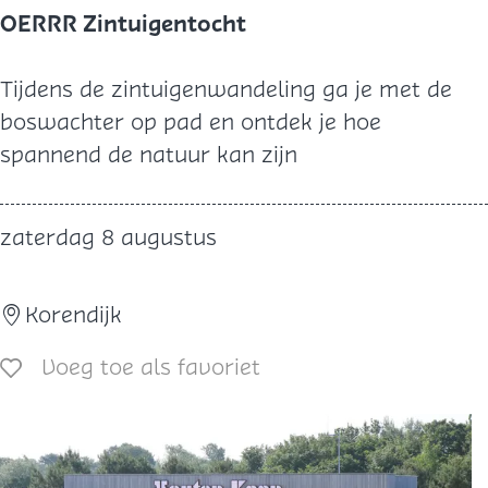
OERRR Zintuigentocht
O
Tijdens de zintuigenwandeling ga je met de
E
boswachter op pad en ontdek je hoe
R
spannend de natuur kan zijn
R
R
zaterdag 8 augustus
Z
i
Korendijk
n
t
Voeg toe als favoriet
Voeg toe als favoriet
u
i
g
e