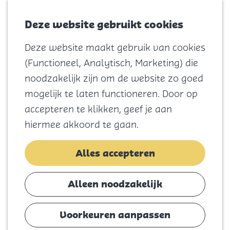
Voor kids
Zoeken
Kaart
Favorieten
Naar het
Deze website gebruikt cookies
Menu
strand
Deze website maakt gebruik van cookies
Natuur
G
(Functioneel, Analytisch, Marketing) die
Cultuur en
a
noodzakelijk zijn om de website zo goed
vermaak
n
mogelijk te laten functioneren. Door op
Winkelen
a
accepteren te klikken, geef je aan
Koningsdag
a
hiermee akkoord te gaan.
r
Blijf
d
Alles accepteren
Eten
e
Slapen
h
Alleen noodzakelijk
Contact
o
m
Voorkeuren aanpassen
Agenda
e