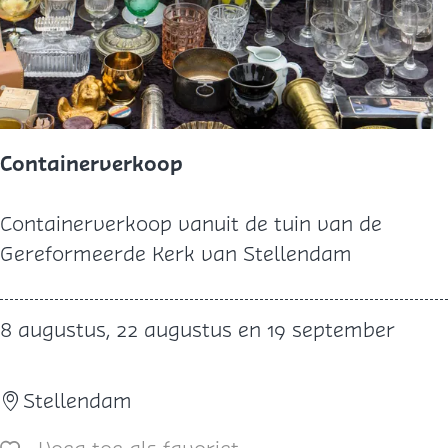
e
A
r
e
n
a
Containerverkoop
C
Containerverkoop vanuit de tuin van de
o
Gereformeerde Kerk van Stellendam
n
t
8 augustus, 22 augustus en 19 september
a
i
Stellendam
n
e