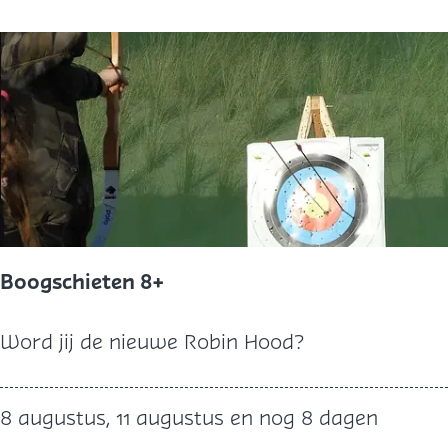
o
s
H
o
u
t
e
n
K
a
Boogschieten 8+
a
p
B
Word jij de nieuwe Robin Hood?
o
o
8 augustus, 11 augustus en nog 8 dagen
g