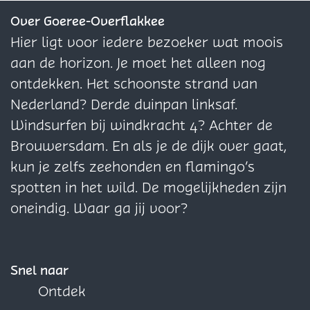
e
e
e
Over Goeree-Overflakkee
p
p
p
Hier ligt voor iedere bezoeker wat moois
a
a
a
aan de horizon. Je moet het alleen nog
g
g
g
ontdekken. Het schoonste strand van
i
i
i
Nederland? Derde duinpan linksaf.
n
n
n
Windsurfen bij windkracht 4? Achter de
a
a
a
Brouwersdam. En als je de dijk over gaat,
o
o
o
kun je zelfs zeehonden en flamingo’s
p
p
p
spotten in het wild. De mogelijkheden zijn
F
X
W
oneindig. Waar ga jij voor?
a
h
c
a
e
t
Snel naar
b
s
Ontdek