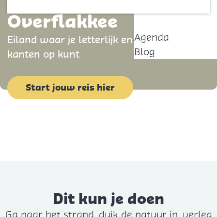
Contact
p
Overflakkee
a
Agenda
Eiland waar je letterlijk en figuurlijk alle
g
Blog
kanten op kunt
e
Start jouw reis hier
Dit kun je doen
Ga naar het strand, duik de natuur in, verleg