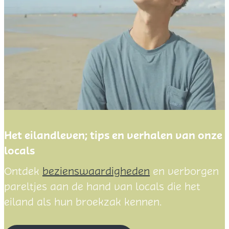
e
r
f
l
a
k
k
e
e
Het eilandleven; tips en verhalen van onze
locals
H
Ontdek
bezienswaardigheden
en verborgen
e
pareltjes aan de hand van locals die het
t
eiland als hun broekzak kennen.
e