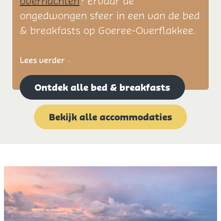
overnachten
? Ervaar de
ongedwongen sfeer in een van de bed
& breakfasts op Goeree-Overflakkee.
Lees verder
Ontdek alle bed & breakfasts
Bekijk alle accommodaties