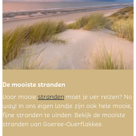
De mooiste stranden
D
Voor mooie
stranden
moet je ver reizen? No
e
way! In ons eigen landje zijn ook hele mooie,
m
fijne stranden te vinden. Bekijk de mooiste
o
stranden van Goeree-Overflakkee.
o