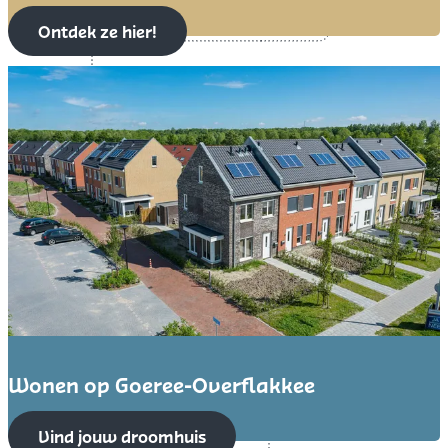
i
Ontdek ze hier!
s
t
e
s
t
r
a
n
d
e
n
Wonen op Goeree-Overflakkee
W
Vind jouw droomhuis