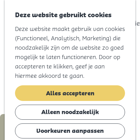
actief
Zoeken
Kaart
Favorieten
Watersport
Deze website gebruikt cookies
Menu
Eilandhistorie
Deze website maakt gebruik van cookies
Voor kids
G
(Functioneel, Analytisch, Marketing) die
Naar het
a
noodzakelijk zijn om de website zo goed
strand
n
mogelijk te laten functioneren. Door op
Natuur
a
accepteren te klikken, geef je aan
Cultuur en
a
hiermee akkoord te gaan.
vermaak
r
Winkelen
d
Alles accepteren
Koningsdag
e
h
Alleen noodzakelijk
Blijf
o
Ontdek je eigen
Eten
m
Voorkeuren aanpassen
horizon op Goeree-
Slapen
e