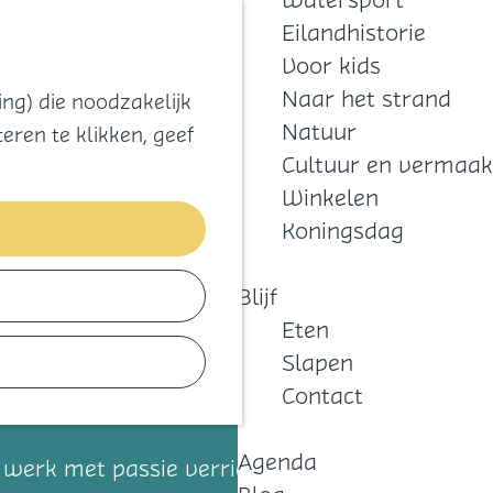
Watersport
Zoeken
Kaart
Favorieten
Eilandhistorie
Menu
Voor kids
Naar het strand
ng) die noodzakelijk
Natuur
eren te klikken, geef
Cultuur en vermaak
Winkelen
Koningsdag
Blijf
Eten
Slapen
Contact
Agenda
 werk met passie verrichten. Wil je gaan