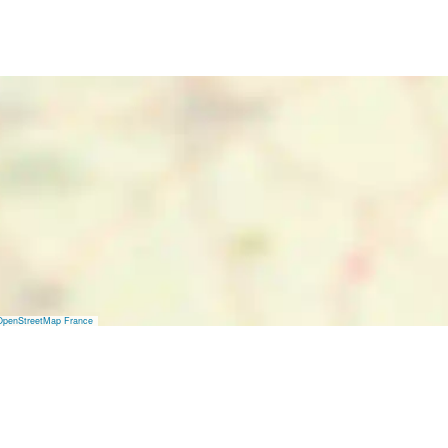
OpenStreetMap France