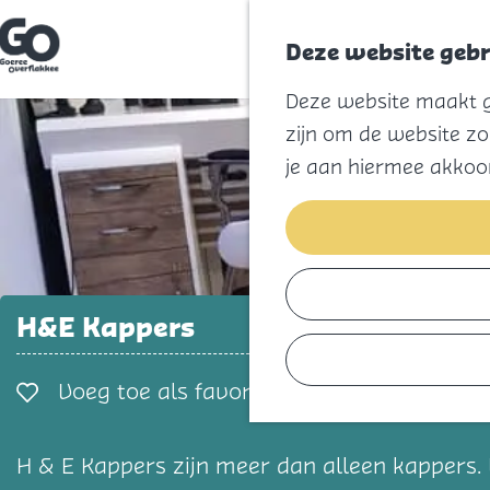
Deze website gebr
G
Deze website maakt ge
a
n
zijn om de website zo
a
a
je aan hiermee akkoo
r
d
e
h
o
m
e
p
H&E Kappers
a
g
e
Voeg toe als favorie
Voeg toe als favoriet
H & E Kappers zijn meer dan alleen kappers. 