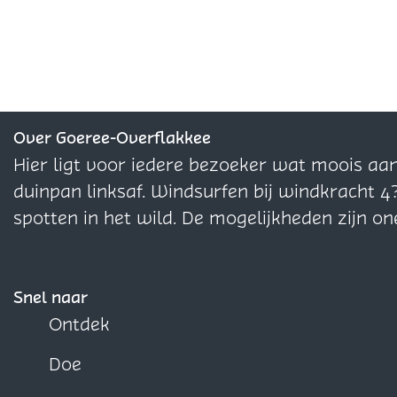
e
s
e
r
e
e
e
s
e
l
l
l
d
d
d
e
e
e
z
z
z
Over Goeree-Overflakkee
e
e
e
Hier ligt voor iedere bezoeker wat moois aa
p
p
p
duinpan linksaf. Windsurfen bij windkracht 4
a
a
a
spotten in het wild. De mogelijkheden zijn on
g
g
g
i
i
i
n
n
n
Snel naar
a
a
a
Ontdek
o
o
o
Doe
p
p
p