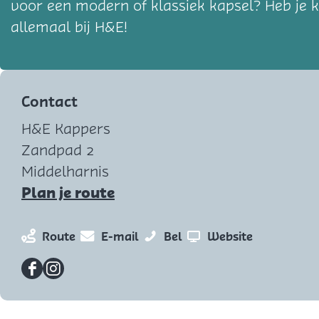
voor een modern of klassiek kapsel? Heb je 
allemaal bij H&E!
Contact
H&E Kappers
Zandpad 2
Middelharnis
n
Plan je route
a
a
n
n
H
v
Route
E-mail
Bel
Website
r
a
a
&
a
H
a
a
E
n
F
I
&
r
r
K
H
a
n