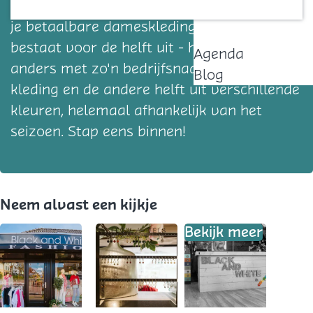
Bij Black and White Fashion & Colours vind
Contact
je betaalbare dameskleding. De collectie
bestaat voor de helft uit - hoe kan het ook
Agenda
anders met zo'n bedrijfsnaam - zwart/wit
Blog
kleding en de andere helft uit verschillende
kleuren, helemaal afhankelijk van het
seizoen. Stap eens binnen!
Neem alvast een kijkje
Bekijk meer