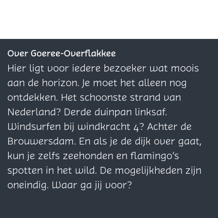
g
g
n
i
i
C
o
l
t
l
l
B
B
&
o
o
o
n
d
e
d
d
l
l
C
n
n
l
&
e
F
e
e
a
a
o
&
&
o
C
z
a
z
z
Over Goeree-Overflakkee
c
c
l
C
C
u
o
e
s
e
e
Hier ligt voor iedere bezoeker wat moois
k
k
o
o
o
r
l
p
h
p
p
aan de horizon. Je moet het alleen nog
a
a
u
l
l
s
o
a
i
a
a
ontdekken. Het schoonste strand van
n
n
r
o
o
u
g
o
g
g
Nederland? Derde duinpan linksaf.
d
d
s
u
u
r
i
n
i
i
Windsurfen bij windkracht 4? Achter de
W
W
r
r
s
n
&
n
n
Brouwersdam. En als je de dijk over gaat,
h
h
s
s
a
C
a
a
kun je zelfs zeehonden en flamingo’s
i
i
o
o
o
o
spotten in het wild. De mogelijkheden zijn
t
t
p
l
p
p
oneindig. Waar ga jij voor?
e
e
F
o
X
W
F
F
a
u
h