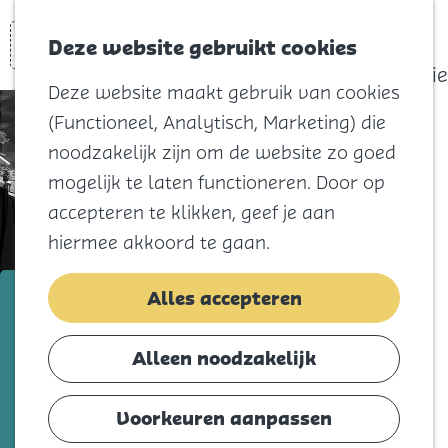
actief
Zoeken
Kaart
Favorieten
Watersport
Deze website gebruikt cookies
Menu
Eilandhistorie
Deze website maakt gebruik van cookies
Voor kids
(Functioneel, Analytisch, Marketing) die
Naar het
noodzakelijk zijn om de website zo goed
strand
mogelijk te laten functioneren. Door op
Natuur
accepteren te klikken, geef je aan
Cultuur en
hiermee akkoord te gaan.
vermaak
Winkelen
Black and White Fashion &
Alles accepteren
Koningsdag
Colours
Alleen noodzakelijk
Blijf
Voeg toe als favorie
Voeg toe als favoriet
Eten
Voorkeuren aanpassen
Slapen