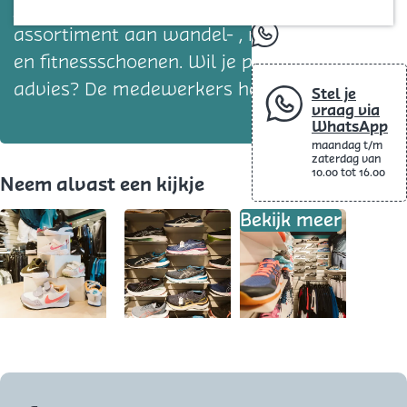
Blog
jouw sportoutfit. Er is een groot
assortiment aan wandel- , running-, tennis-
whatsapp
en fitnessschoenen. Wil je persoonlijk
advies? De medewerkers helpen je graag!
Stel je
vraag via
WhatsApp
maandag t/m
zaterdag van
10.00 tot 16.00
Neem alvast een kijkje
Bekijk meer
O
O
p
p
e
e