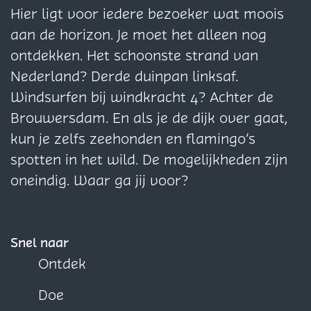
o
o
e
e
e
Hier ligt voor iedere bezoeker wat moois
r
r
p
p
p
aan de horizon. Je moet het alleen nog
t
t
a
a
a
ontdekken. Het schoonste strand van
h
h
g
g
g
Nederland? Derde duinpan linksaf.
u
u
i
i
i
Windsurfen bij windkracht 4? Achter de
i
i
n
n
n
Brouwersdam. En als je de dijk over gaat,
s
s
a
a
a
kun je zelfs zeehonden en flamingo’s
d
d
o
o
o
spotten in het wild. De mogelijkheden zijn
e
e
p
p
p
oneindig. Waar ga jij voor?
B
B
F
X
W
o
o
a
h
n
n
c
a
Snel naar
t
t
e
t
Ontdek
b
s
Doe
o
A