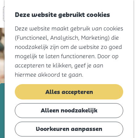
Voor kids
Zoeken
Kaart
Favorieten
Naar het
Deze website gebruikt cookies
Menu
strand
Deze website maakt gebruik van cookies
Natuur
(Functioneel, Analytisch, Marketing) die
Cultuur en
noodzakelijk zijn om de website zo goed
vermaak
mogelijk te laten functioneren. Door op
Winkelen
accepteren te klikken, geef je aan
Koningsdag
hiermee akkoord te gaan.
Blijf
Sporthuis de Bont
Alles accepteren
Eten
Slapen
Voeg toe als favorie
Voeg toe als favoriet
Alleen noodzakelijk
Contact
Voorkeuren aanpassen
Agenda
Bij Sporthuis De Bont kun je terecht voor