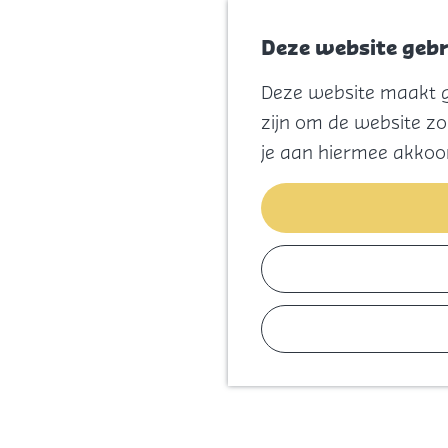
Deze website gebr
Deze website maakt ge
zijn om de website zo
je aan hiermee akkoo
G
a
n
a
a
r
d
e
h