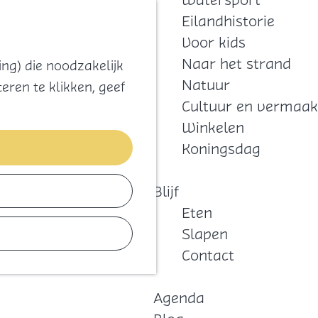
Watersport
Zoeken
Kaart
Favorieten
Eilandhistorie
Menu
Voor kids
Naar het strand
ng) die noodzakelijk
Natuur
eren te klikken, geef
Cultuur en vermaak
Winkelen
Koningsdag
Blijf
Eten
Slapen
Contact
Agenda