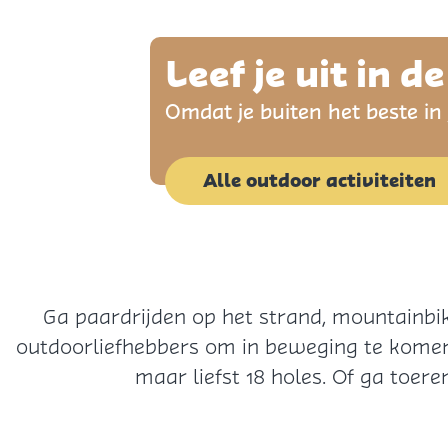
o
m
e
Leef je uit in d
p
Omdat je buiten het beste in
a
g
e
Alle outdoor activiteiten
Ga paardrijden op het strand, mountainbik
outdoorliefhebbers om in beweging te komen!
maar liefst 18 holes. Of ga toer