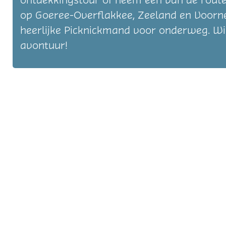
ontdekkingstour of neem een van de route
op Goeree-Overflakkee, Zeeland en Voorne
heerlijke Picknickmand voor onderweg. Wi
avontuur!