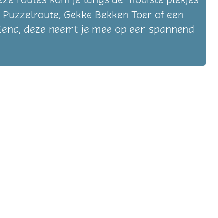
ze routes kom je langs de mooiste plekjes
 Puzzelroute, Gekke Bekken Toer of een
-Eend, deze neemt je mee op een spannend