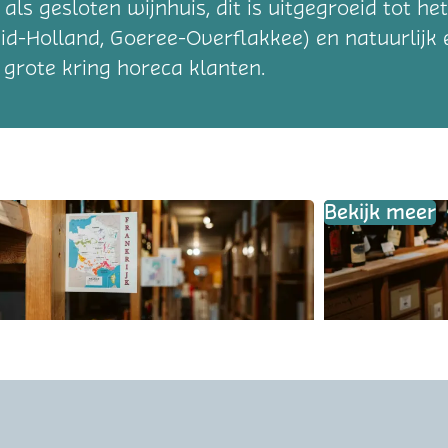
als gesloten wijnhuis, dit is uitgegroeid tot h
id-Holland, Goeree-Overflakkee) en natuurlijk
 grote kring horeca klanten.
Bekijk meer