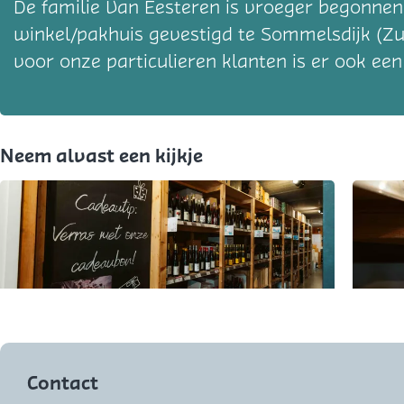
De familie Van Eesteren is vroeger begonnen 
winkel/pakhuis gevestigd te Sommelsdijk (Zu
voor onze particulieren klanten is er ook een
Neem alvast een kijkje
O
O
p
p
e
e
Contact
n
n