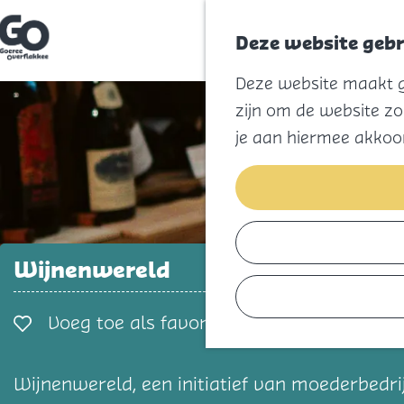
Deze website gebr
G
Deze website maakt ge
a
n
zijn om de website zo
a
a
je aan hiermee akkoo
r
d
e
h
o
m
e
p
Wijnenwereld
a
g
e
Voeg toe als favorie
Voeg toe als favoriet
Wijnenwereld, een initiatief van moederbedrijf