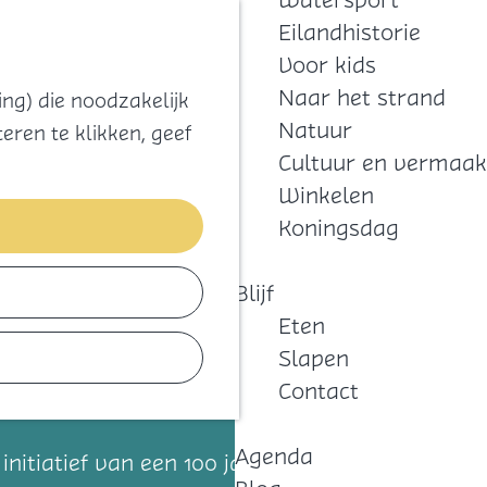
Watersport
Zoeken
Kaart
Favorieten
Eilandhistorie
Menu
Voor kids
Naar het strand
ng) die noodzakelijk
Natuur
eren te klikken, geef
Cultuur en vermaak
Winkelen
Koningsdag
Blijf
Eten
Slapen
Contact
Agenda
nitiatief van een 100 jaar oud familiebedrijf.