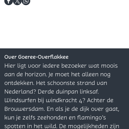
a
k
m
e
D
D
D
r
m
a
e
e
e
e
k
a
r
l
e
e
e
t
r
k
d
l
l
l
k
t
i
d
d
d
t
n
e
e
e
g
z
z
z
Over Goeree-Overflakkee
W
e
e
e
Hier ligt voor iedere bezoeker wat moois
e
p
p
p
aan de horizon. Je moet het alleen nog
e
a
a
a
ontdekken. Het schoonste strand van
k
g
g
g
Nederland? Derde duinpan linksaf.
m
i
i
i
Windsurfen bij windkracht 4? Achter de
a
n
n
n
Brouwersdam. En als je de dijk over gaat,
r
a
a
a
kun je zelfs zeehonden en flamingo’s
k
o
o
o
spotten in het wild. De mogelijkheden zijn