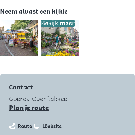
Neem alvast een kijkje
Bekijk meer
O
p
e
Contact
n
Goeree-Overflakkee
p
n
Plan je route
o
a
p
a
n
v
Route
Website
u
r
a
a