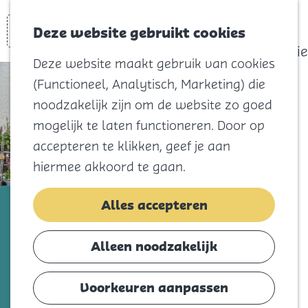
actief
Zoeken
Kaart
Favorieten
Watersport
Deze website gebruikt cookies
Menu
Eilandhistorie
Deze website maakt gebruik van cookies
Voor kids
(Functioneel, Analytisch, Marketing) die
Naar het
noodzakelijk zijn om de website zo goed
strand
mogelijk te laten functioneren. Door op
Natuur
accepteren te klikken, geef je aan
Cultuur en
hiermee akkoord te gaan.
vermaak
Winkelen
wekelijks
Alles accepteren
Koningsdag
Bezoek een Weekmarkt
Alleen noodzakelijk
Blijf
Voeg toe als favorie
Voeg toe als favoriet
Eten
Voorkeuren aanpassen
Slapen