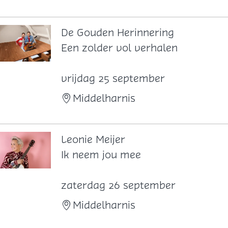
u
i
f
De Gouden Herinnering
k
D
Een zolder vol verhalen
o
e
o
G
vrijdag 25 september
r
o
Middelharnis
u
d
e
Leonie Meijer
n
L
Ik neem jou mee
H
e
e
o
zaterdag 26 september
r
n
Middelharnis
i
i