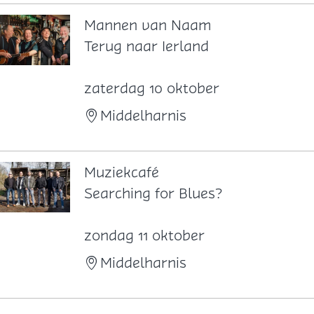
n
e
n
M
Mannen van Naam
e
e
M
Terug naar Ierland
r
i
a
i
j
n
zaterdag 10 oktober
n
e
n
Middelharnis
g
r
e
n
v
Muziekcafé
a
M
Searching for Blues?
n
u
N
z
zondag 11 oktober
a
i
Middelharnis
a
e
m
k