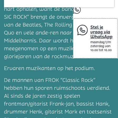
Liefhebbers van klassieke rock kunnen hun
Blog
hart ophalen, want de band FROK “ CLAS-
whatsapp
SIC ROCK” brengt de onvergetelijke hits
van de Beatles, The Rolling Stones, Status
Stel je
vraag via
Quo en vele ande-ren naar het Diekhuus in
WhatsApp
Middelharnis. Daar wordt het publiek
maandag t/m
zaterdag van
meegenomen op een muzikale reis door de
10.00 tot 16.00
gloriejaren van de rockmuziek.
Ervaren muzikanten op het podium.
De mannen van FROK “Classic Rock”
hebben hun sporen ruimschoots verdiend.
Al sinds de jaren zestig spelen
frontman/gitarist Frank-Jan, bassist Hank,
drummer Henk, gitarist Mark en toetsenist