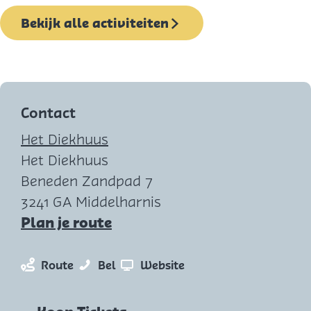
c
Bekijk alle activiteiten
a
f
é
Contact
Het Diekhuus
Het Diekhuus
Beneden Zandpad 7
3241 GA Middelharnis
n
Plan je route
a
a
n
F
v
Route
Bel
Website
r
a
R
a
F
a
O
n