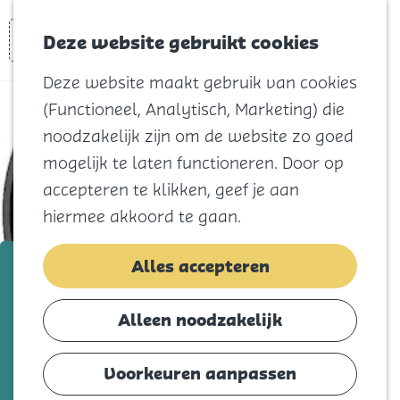
Voor kids
Zoeken
Kaart
Favorieten
Naar het
Deze website gebruikt cookies
Menu
strand
Deze website maakt gebruik van cookies
Natuur
(Functioneel, Analytisch, Marketing) die
Cultuur en
noodzakelijk zijn om de website zo goed
vermaak
mogelijk te laten functioneren. Door op
Winkelen
accepteren te klikken, geef je aan
Koningsdag
hiermee akkoord te gaan.
Blijf
zondag 22 november
Alles accepteren
Eten
FROK | Classic Rock
Slapen
Alleen noodzakelijk
Contact
Voeg toe als favorie
Voeg toe als favoriet
Voorkeuren aanpassen
Agenda