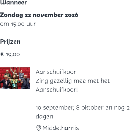
Wanneer
Zondag 22 november 2026
om 15.00 uur
Prijzen
€ 19,00
Aanschuifkoor
A
Zing gezellig mee met het
a
Aanschuifkoor!
n
s
10 september, 8 oktober en nog 2
c
dagen
h
Middelharnis