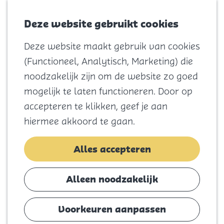
Voor kids
Zoeken
Kaart
Favorieten
Naar het
Deze website gebruikt cookies
Menu
strand
Deze website maakt gebruik van cookies
Natuur
G
(Functioneel, Analytisch, Marketing) die
Cultuur en
a
noodzakelijk zijn om de website zo goed
vermaak
n
mogelijk te laten functioneren. Door op
Winkelen
a
accepteren te klikken, geef je aan
Koningsdag
a
hiermee akkoord te gaan.
r
Blijf
d
Alles accepteren
Eten
e
Slapen
h
Alleen noodzakelijk
Contact
o
m
Voorkeuren aanpassen
Agenda
e