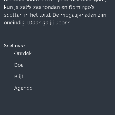
r
n
n
n
n
n
i
kun je zelfs zeehonden en flamingo’s
i
a
a
a
a
a
n
spotten in het wild. De mogelijkheden zijn
oneindig. Waar ga jij voor?
g
a
e
p
Snel naar
Ontdek
a
g
Doe
i
Blijf
n
Agenda
a
Blijf op de hoogte