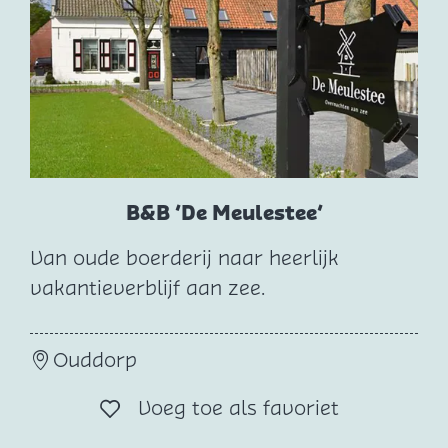
e
o
p
:
B&B ‘De Meulestee’
Van oude boerderij naar heerlijk
B
vakantieverblijf aan zee.
&
B
Ouddorp
‘
D
Voeg toe al
Voeg toe als favoriet
e