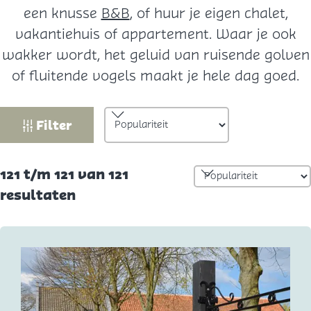
een knusse
B&B
, of huur je eigen chalet,
vakantiehuis of appartement. Waar je ook
wakker wordt, het geluid van ruisende golven
of fluitende vogels maakt je hele dag goed.
W
S
Filter
o
a
r
t
S
121 t/m 121 van 121
t
z
o
resultaten
e
o
r
e
t
e
r
e
o
k
e
p
j
r
: