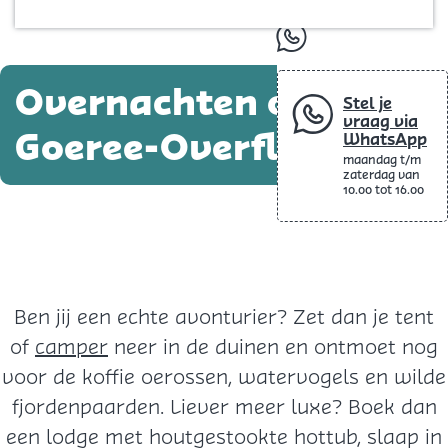
Blog
p
whatsapp
a
g
Overnachten op
Stel je
e
vraag via
Goeree-Overflakkee
WhatsApp
maandag t/m
zaterdag van
10.00 tot 16.00
Ben jij een echte avonturier? Zet dan je tent
of
camper
neer in de duinen en ontmoet nog
voor de koffie oerossen, watervogels en wilde
fjordenpaarden. Liever meer luxe? Boek dan
een lodge met houtgestookte hottub, slaap in