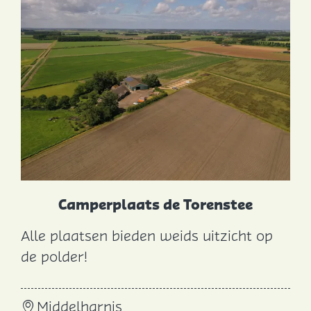
k
M
a
r
i
n
a
P
o
r
Camperplaats de Torenstee
t
Alle plaatsen bieden weids uitzicht op
Z
C
de polder!
é
a
l
m
a
Middelharnis
p