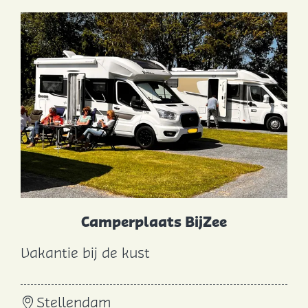
B
r
o
u
w
e
r
s
d
a
m
Camperplaats BijZee
Vakantie bij de kust
C
a
Stellendam
m