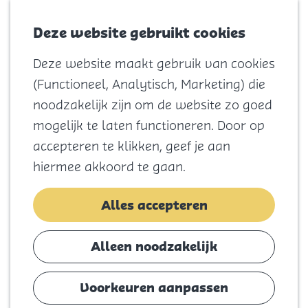
Voor kids
Zoeken
Kaart
Favorieten
Naar het
Deze website gebruikt cookies
Menu
strand
Deze website maakt gebruik van cookies
Natuur
G
(Functioneel, Analytisch, Marketing) die
Cultuur en
a
noodzakelijk zijn om de website zo goed
vermaak
n
mogelijk te laten functioneren. Door op
Winkelen
a
accepteren te klikken, geef je aan
Koningsdag
a
hiermee akkoord te gaan.
r
Blijf
d
Alles accepteren
Eten
e
Slapen
h
Alleen noodzakelijk
Contact
o
m
Voorkeuren aanpassen
Agenda
e