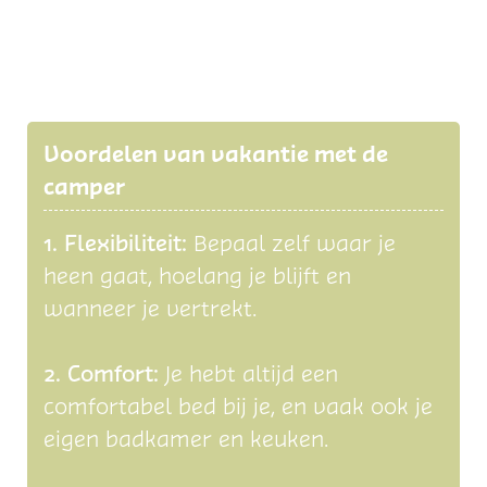
a
c
h
t
h
Voordelen van vakantie met de
a
camper
v
e
1. Flexibiliteit:
Bepaal zelf waar je
n
heen gaat, hoelang je blijft en
A
wanneer je vertrekt.
t
l
2. Comfort:
Je hebt altijd een
a
comfortabel bed bij je, en vaak ook je
n
eigen badkamer en keuken.
t