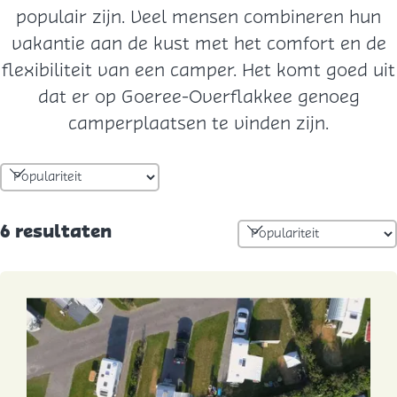
populair zijn. Veel mensen combineren hun
vakantie aan de kust met het comfort en de
flexibiliteit van een camper. Het komt goed uit
dat er op Goeree-Overflakkee genoeg
camperplaatsen te vinden zijn.
W
S
o
a
r
S
6 resultaten
t
t
o
z
e
r
o
e
t
e
r
e
o
k
e
p
r