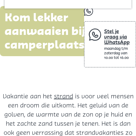
Blog
p
whatsapp
Kom lekker
a
g
aanwaaien bij onze
Stel je
e
vraag via
camperplaatsen
WhatsApp
maandag t/m
zaterdag van
10.00 tot 16.00
Vakantie aan het
strand
is voor veel mensen
een droom die uitkomt. Het geluid van de
golven, de warmte van de zon op je huid en
het zachte zand tussen je tenen. Het is dan
ook geen verrassing dat strandvakanties zo