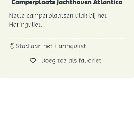
Camperplaats Jachthaven Atlantica
s
Nette camperplaatsen vlak bij het
t
C
Haringvliet.
e
a
e
m
Stad aan het Haringvliet
p
e
Voeg toe al
Voeg toe als favoriet
r
p
l
a
a
t
s
J