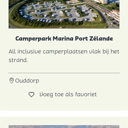
r
p
a
r
k
Camperpark Marina Port Zélande
All inclusive camperplaatsen vlak bij het
C
strand.
a
m
Ouddorp
p
e
Voeg toe al
Voeg toe als favoriet
r
p
a
r