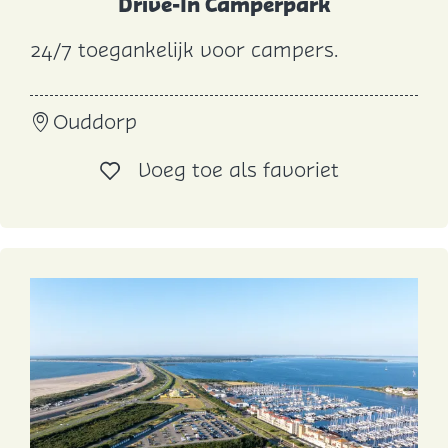
Drive-In Camperpark
24/7 toegankelijk voor campers.
D
r
Ouddorp
i
v
Voeg toe al
Voeg toe als favoriet
e
-
I
n
C
a
m
p
e