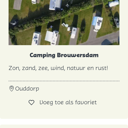
j
:
o
e
p
:
Camping Brouwersdam
Zon, zand, zee, wind, natuur en rust!
C
a
Ouddorp
m
p
Voeg toe al
Voeg toe als favoriet
i
n
g