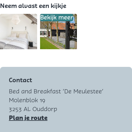
Neem alvast een kijkje
Bekijk meer
O
p
e
Contact
n
Bed and Breakfast ‘De Meulestee’
p
Molenblok 19
o
3253 AL Ouddorp
p
n
Plan je route
u
a
p