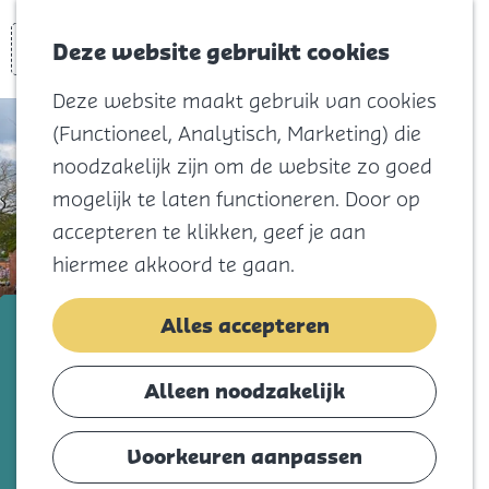
Voor kids
Zoeken
Kaart
Favorieten
Naar het
Deze website gebruikt cookies
Menu
strand
Deze website maakt gebruik van cookies
Natuur
(Functioneel, Analytisch, Marketing) die
Cultuur en
noodzakelijk zijn om de website zo goed
vermaak
mogelijk te laten functioneren. Door op
Winkelen
accepteren te klikken, geef je aan
Koningsdag
hiermee akkoord te gaan.
Blijf
B&B ‘De Meulestee’
Alles accepteren
Eten
Slapen
Voeg toe als favorie
Voeg toe als favoriet
Alleen noodzakelijk
Contact
Voorkeuren aanpassen
Agenda
Op zoek naar een verblijf aan zee? Strand