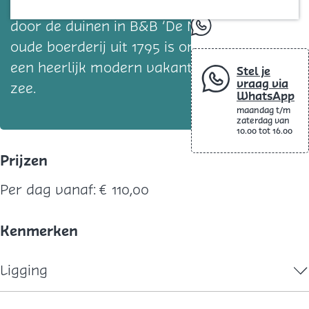
Blog
na een heerlijke wandeling of fietstocht
door de duinen in B&B ‘De Meulestee’. Deze
whatsapp
oude boerderij uit 1795 is omgebouwd tot
een heerlijk modern vakantieverblijf aan
Stel je
vraag via
zee.
WhatsApp
maandag t/m
zaterdag van
10.00 tot 16.00
Prijzen
Per dag vanaf:
€ 110,00
Kenmerken
Ligging