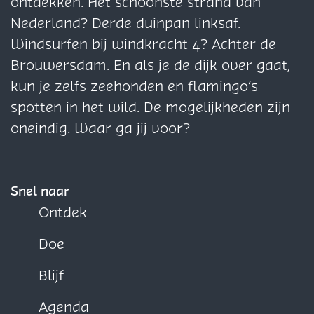
a
a
a
ontdekken. Het schoonste strand van
e
g
g
g
Nederland? Derde duinpan linksaf.
s
i
i
i
Windsurfen bij windkracht 4? Achter de
t
n
n
n
Brouwersdam. En als je de dijk over gaat,
e
a
a
a
kun je zelfs zeehonden en flamingo’s
e
o
o
o
spotten in het wild. De mogelijkheden zijn
b
p
p
p
oneindig. Waar ga jij voor?
i
F
X
W
n
a
h
n
c
a
Snel naar
e
e
t
Ontdek
n
b
s
Doe
o
A
o
p
Blijf
k
p
Agenda