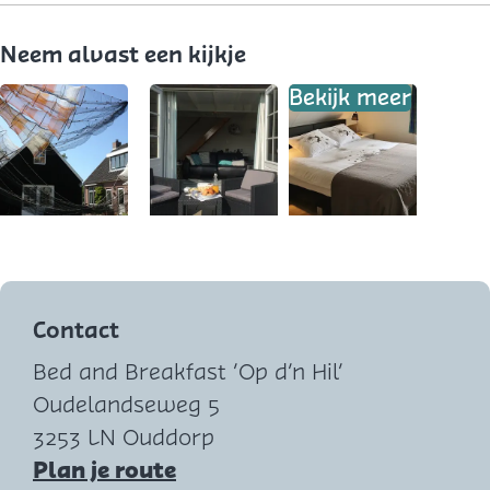
Neem alvast een kijkje
Bekijk meer
O
O
p
p
e
e
Contact
n
n
Bed and Breakfast ‘Op d’n Hil’
p
p
Oudelandseweg 5
o
o
3253 LN Ouddorp
p
p
n
Plan je route
u
u