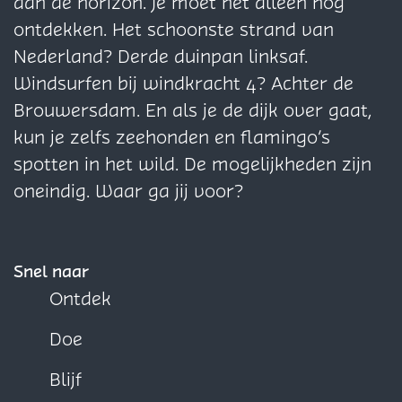
p
p
p
aan de horizon. Je moet het alleen nog
H
H
a
a
a
ontdekken. Het schoonste strand van
i
i
g
g
g
Nederland? Derde duinpan linksaf.
l
l
i
i
i
Windsurfen bij windkracht 4? Achter de
v
o
n
n
n
Brouwersdam. En als je de dijk over gaat,
o
n
a
a
a
kun je zelfs zeehonden en flamingo’s
o
t
o
o
o
spotten in het wild. De mogelijkheden zijn
r
b
p
p
p
oneindig. Waar ga jij voor?
k
i
F
X
W
a
j
a
h
n
t
c
a
Snel naar
t
e
t
Ontdek
b
s
Doe
o
A
o
p
Blijf