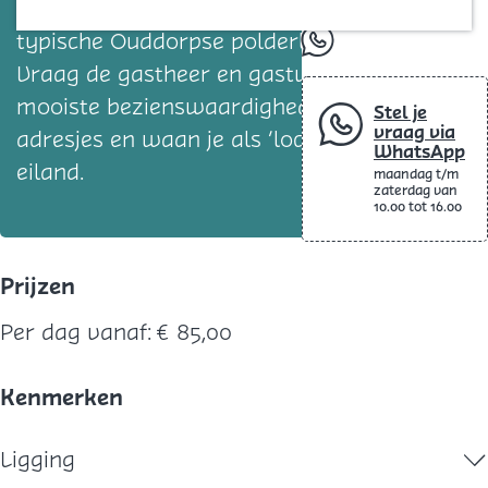
Blog
vrijstaande huisje met uitzicht op het
typische Ouddorpse polderlandschap.
whatsapp
Vraag de gastheer en gastvrouw naar de
mooiste bezienswaardigheden en beste
Stel je
vraag via
adresjes en waan je als ‘local’ op het
WhatsApp
eiland.
maandag t/m
zaterdag van
10.00 tot 16.00
Prijzen
Per dag vanaf:
€ 85,00
Kenmerken
Ligging