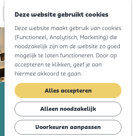
Voor kids
Zoeken
Kaart
Favorieten
Naar het
Deze website gebruikt cookies
Menu
strand
Deze website maakt gebruik van cookies
Natuur
(Functioneel, Analytisch, Marketing) die
Cultuur en
noodzakelijk zijn om de website zo goed
vermaak
mogelijk te laten functioneren. Door op
Winkelen
accepteren te klikken, geef je aan
Koningsdag
hiermee akkoord te gaan.
Blijf
B&B ‘Op d’n Hil’
Alles accepteren
Eten
Slapen
Voeg toe als favorie
Voeg toe als favoriet
Alleen noodzakelijk
Contact
Voorkeuren aanpassen
Agenda
Verblijf een nacht of langer in dit