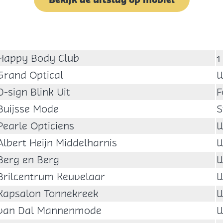
Happy Body Club
1
Grand Optical
W
D-sign Blink Uit
F
Buijsse Mode
S
Pearle Opticiens
W
Albert Heijn Middelharnis
W
Berg en Berg
W
Brilcentrum Keuvelaar
W
Kapsalon Tonnekreek
W
van Dal Mannenmode
W