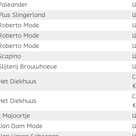
Paleander
W
Plus Slingerland
W
Roberto Mode
W
Roberto Mode
W
Roberto Mode
W
Scapino
W
Slijterij Brouwhoeve
W
C
Het Diekhuus
€
C
Het Diekhuus
€
t Majoortje
W
Van Dam Mode
W