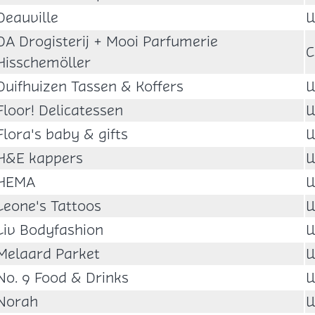
Deauville
W
DA Drogisterij + Mooi Parfumerie
C
Hisschemöller
Duifhuizen Tassen & Koffers
W
Floor! Delicatessen
W
Flora's baby & gifts
W
H&E kappers
W
HEMA
W
Leone's Tattoos
W
Liv Bodyfashion
W
Melaard Parket
W
No. 9 Food & Drinks
W
Norah
W