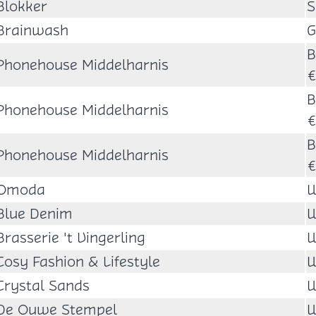
Blokker
S
Brainwash
G
B
Phonehouse Middelharnis
€
B
Phonehouse Middelharnis
€
B
Phonehouse Middelharnis
€
Omoda
W
Blue Denim
W
Brasserie 't Vingerling
W
Cosy Fashion & Lifestyle
W
Crystal Sands
W
De Ouwe Stempel
W