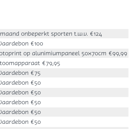
 maand onbeperkt sporten t.w.v. €124
aardebon €100
otoprint op alunimiumpaneel 50x70cm €99,99
toomapparaat €79,95
aardebon €75
aardebon €50
aardebon €50
aardebon €50
aardebon €50
aardebon €50