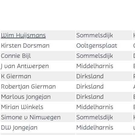
Wim Huijsmans
Sommelsdijk
Kirsten Dorsman
Ooltgensplaat
Connie Bijl
Sommelsdijk
J van Antwerpen
Middelharnis
K Gierman
Dirksland
RobertJan Gierman
Dirksland
Marlous Jongejan
Dirksland
Mirian Winkels
Middelharnis
Simone v Nimwegen
Sommelsdijk
DW Jongejan
Middelharnis