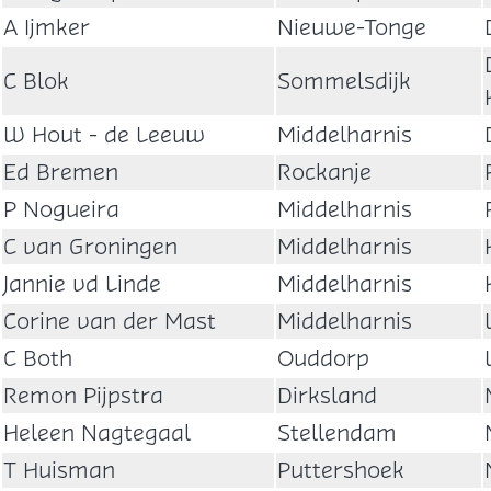
A Ijmker
Nieuwe-Tonge
C Blok
Sommelsdijk
W Hout - de Leeuw
Middelharnis
Ed Bremen
Rockanje
P Nogueira
Middelharnis
C van Groningen
Middelharnis
Jannie vd Linde
Middelharnis
Corine van der Mast
Middelharnis
C Both
Ouddorp
Remon Pijpstra
Dirksland
Heleen Nagtegaal
Stellendam
T Huisman
Puttershoek