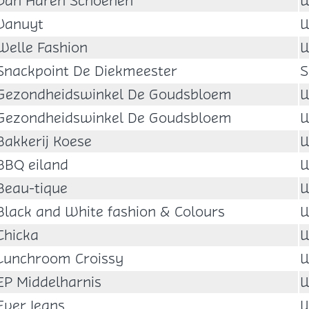
Van Haren Schoenen
W
Vanuyt
W
Welle Fashion
W
Snackpoint De Diekmeester
S
Gezondheidswinkel De Goudsbloem
W
Gezondheidswinkel De Goudsbloem
W
Bakkerij Koese
W
BBQ eiland
W
Beau-tique
W
Black and White fashion & Colours
W
Chicka
W
Lunchroom Croissy
W
EP Middelharnis
W
Ever Jeans
W