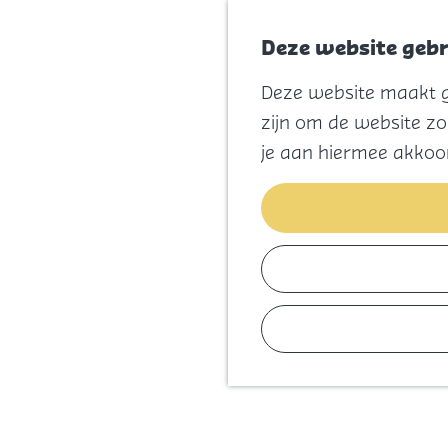
Deze website gebr
Deze website maakt ge
G
zijn om de website zo
a
je aan hiermee akkoo
n
a
a
r
d
e
h
o
m
e