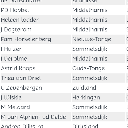
de Danschutter
Bruinisse
PD Hobbel
Middelharnis
Heleen lodder
Middelharnis
J Dogterom
Middelharnis
Fam Horselenberg
Nieuwe-Tonge
I Huizer
Sommelsdijk
I Verolme
Middelharnis
Astrid Knops
Oude-Tonge
Thea van Driel
Sommelsdijk
C Zevenbergen
Zuidland
J Wiskie
Herkingen
M Melaard
Sommelsdijk
M van Alphen- vd Velde
Sommelsdijk
Andrea Dijkstra
Dirksland