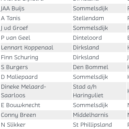
JAA Buijs
Sommelsdijk
A Tanis
Stellendam
J vd Groef
Sommelsdijk
P van Geel
Dinteloord
Lennart Koppenaal
Dirksland
Finn Schuring
Dirksland
S Burgers
Den Bommel
D Maliepaard
Sommelsdijk
Dineke Melaard-
Stad a/h
Saarloos
Haringvliet
E Bouwknecht
Sommelsdijk
Conny Breen
Middelharnis
N Slikker
St Phillipsland