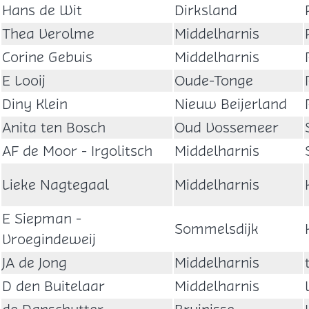
Hans de Wit
Dirksland
Thea Verolme
Middelharnis
Corine Gebuis
Middelharnis
E Looij
Oude-Tonge
Diny Klein
Nieuw Beijerland
Anita ten Bosch
Oud Vossemeer
AF de Moor - Irgolitsch
Middelharnis
Lieke Nagtegaal
Middelharnis
E Siepman -
Sommelsdijk
Vroegindeweij
JA de Jong
Middelharnis
D den Buitelaar
Middelharnis