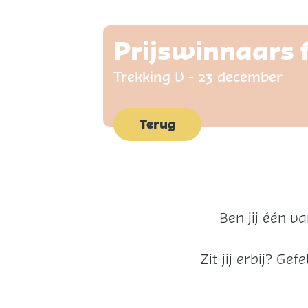
p
a
Prijswinnaars
g
Trekking V - 23 december
e
Terug
Ben jij één va
Zit jij erbij? Ge