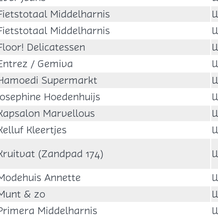
Fietstotaal Middelharnis
W
Fietstotaal Middelharnis
W
Floor! Delicatessen
W
Entrez / Gemiva
W
Hamoedi Supermarkt
W
Josephine Hoedenhuijs
W
Kapsalon Marvellous
W
Kelluf Kleertjes
W
Kruitvat (Zandpad 174)
W
Modehuis Annette
W
Munt & zo
W
Primera Middelharnis
W