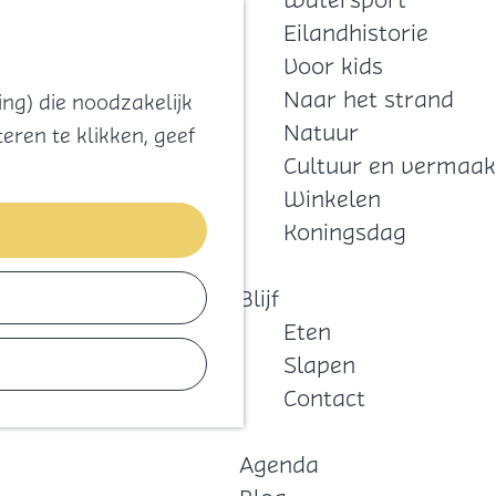
Watersport
Zoeken
Kaart
Favorieten
Eilandhistorie
Menu
Voor kids
Naar het strand
ng) die noodzakelijk
Natuur
eren te klikken, geef
Cultuur en vermaak
Winkelen
Koningsdag
Blijf
Eten
Slapen
Contact
Agenda