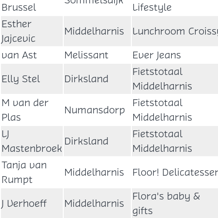
Sommelsdijk
Brussel
Lifestyle
Esther
Middelharnis
Lunchroom Croiss
Jajcevic
van Ast
Melissant
Ever Jeans
Fietstotaal
Elly Stel
Dirksland
Middelharnis
M van der
Fietstotaal
Numansdorp
Plas
Middelharnis
LJ
Fietstotaal
Dirksland
Mastenbroek
Middelharnis
Tanja van
Middelharnis
Floor! Delicatesse
Rumpt
Flora's baby &
J Verhoeff
Middelharnis
gifts