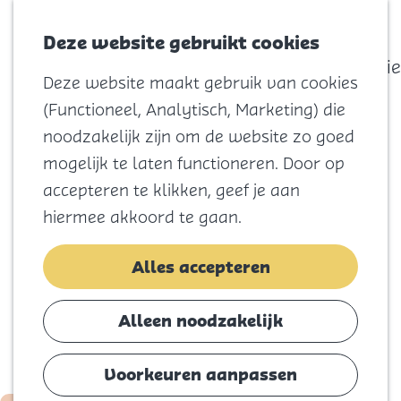
actief
Zoeken
Kaart
Favorieten
Watersport
Deze website gebruikt cookies
Menu
Eilandhistorie
Deze website maakt gebruik van cookies
Voor kids
G
(Functioneel, Analytisch, Marketing) die
Naar het
a
noodzakelijk zijn om de website zo goed
strand
n
mogelijk te laten functioneren. Door op
Natuur
a
accepteren te klikken, geef je aan
Cultuur en
a
hiermee akkoord te gaan.
vermaak
r
Winkelen
d
Alles accepteren
Koningsdag
e
h
Alleen noodzakelijk
Blijf
o
Eten
m
Voorkeuren aanpassen
Slapen
e