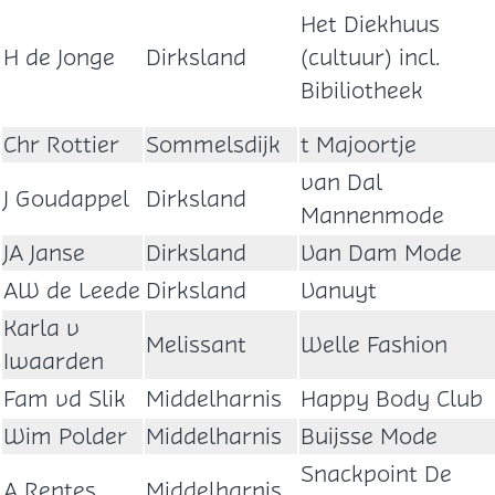
Het Diekhuus
H de Jonge
Dirksland
(cultuur) incl.
Bibiliotheek
Chr Rottier
Sommelsdijk
t Majoortje
van Dal
J Goudappel
Dirksland
Mannenmode
JA Janse
Dirksland
Van Dam Mode
AW de Leede
Dirksland
Vanuyt
Karla v
Melissant
Welle Fashion
Iwaarden
Fam vd Slik
Middelharnis
Happy Body Club
Wim Polder
Middelharnis
Buijsse Mode
Snackpoint De
A Rentes
Middelharnis