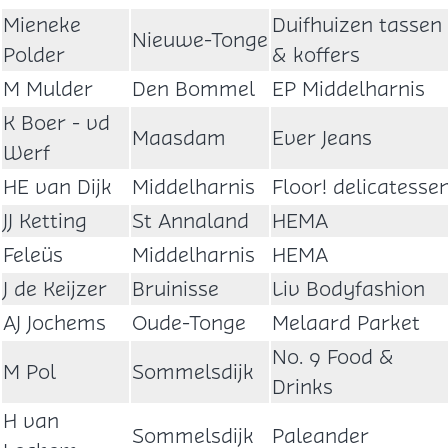
Mieneke
Duifhuizen tassen
Nieuwe-Tonge
Polder
& koffers
M Mulder
Den Bommel
EP Middelharnis
K Boer - vd
Maasdam
Ever Jeans
Werf
HE van Dijk
Middelharnis
Floor! delicatesse
JJ Ketting
St Annaland
HEMA
Feleüs
Middelharnis
HEMA
J de Keijzer
Bruinisse
Liv Bodyfashion
AJ Jochems
Oude-Tonge
Melaard Parket
No. 9 Food &
M Pol
Sommelsdijk
Drinks
H van
Sommelsdijk
Paleander