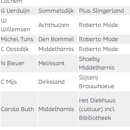
Lochem
G Verduijn
Sommelsdijk
Plus Slingerland
W
Achthuizen
Roberto Mode
Willemsen
Michel Tuns
Den Bommel
Roberto Mode
C Oostdijk
Middelharnis
Roberto Mode
Shoeby
N Biever
Melissant
Middelharnis
Slijterij
C Mijs
Dirksland
Brouwhoeve
Het Diekhuus
Carola Buth
Middelharnis
(cultuur) incl.
Bibiliotheek