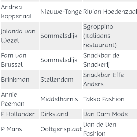
Andrea
Nieuwe-Tonge
Rivian Hoedenzaa
Koppenaal
Sgroppino
Jolanda van
Sommelsdijk
(Italiaans
Wezel
restaurant)
Fam van
Snackbar de
Sommelsdijk
Brussel
Snackerij
Snackbar Effe
Brinkman
Stellendam
Anders
Annie
Middelharnis
Takko Fashion
Peeman
F Hollander
Dirksland
Van Dam Mode
Van de Ven
P Mans
Ooltgensplaat
Fashion