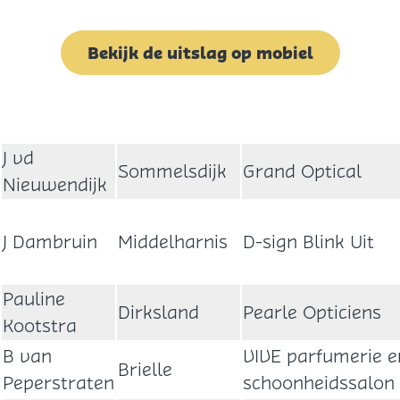
Bekijk de uitslag op mobiel
J vd
Sommelsdijk
Grand Optical
Nieuwendijk
J Dambruin
Middelharnis
D-sign Blink Uit
Pauline
Dirksland
Pearle Opticiens
Kootstra
B van
VIVE parfumerie e
Brielle
Peperstraten
schoonheidssalon