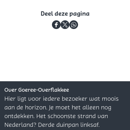
Deel deze pagina
D
D
D
e
e
e
e
e
e
l
l
l
d
d
d
e
e
e
z
z
z
e
e
e
Over Goeree-Overflakkee
p
p
p
Hier ligt voor iedere bezoeker wat moois
a
a
a
aan de horizon. Je moet het alleen nog
g
g
g
ontdekken. Het schoonste strand van
i
i
i
Nederland? Derde duinpan linksaf.