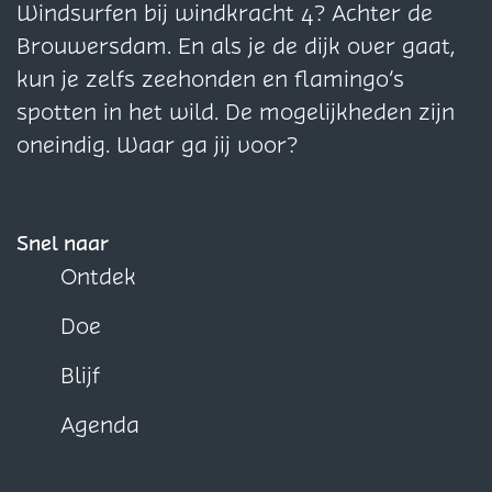
n
n
n
Windsurfen bij windkracht 4? Achter de
a
a
a
Brouwersdam. En als je de dijk over gaat,
o
o
o
kun je zelfs zeehonden en flamingo’s
p
p
p
spotten in het wild. De mogelijkheden zijn
F
X
W
oneindig. Waar ga jij voor?
a
h
c
a
e
t
Snel naar
b
s
Ontdek
o
A
Doe
o
p
k
p
Blijf
Agenda