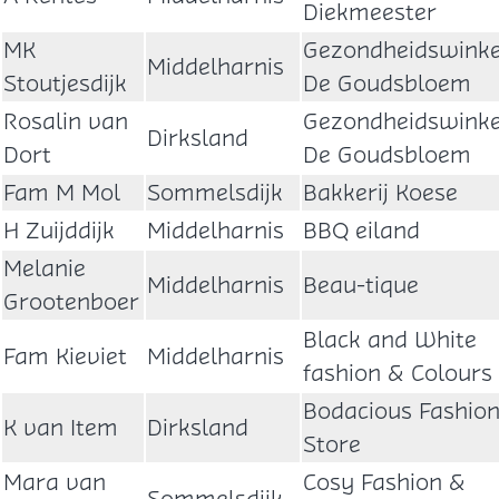
Diekmeester
MK
Gezondheidswinke
Middelharnis
Stoutjesdijk
De Goudsbloem
Rosalin van
Gezondheidswinke
Dirksland
Dort
De Goudsbloem
Fam M Mol
Sommelsdijk
Bakkerij Koese
H Zuijddijk
Middelharnis
BBQ eiland
Melanie
Middelharnis
Beau-tique
Grootenboer
Black and White
Fam Kieviet
Middelharnis
fashion & Colours
Bodacious Fashio
K van Item
Dirksland
Store
Mara van
Cosy Fashion &