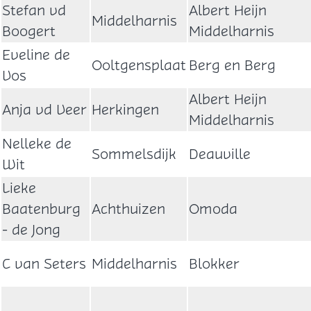
Stefan vd
Albert Heijn
Middelharnis
Boogert
Middelharnis
Eveline de
Ooltgensplaat
Berg en Berg
Vos
Albert Heijn
Anja vd Veer
Herkingen
Middelharnis
Nelleke de
Sommelsdijk
Deauville
Wit
Lieke
Baatenburg
Achthuizen
Omoda
- de Jong
C van Seters
Middelharnis
Blokker