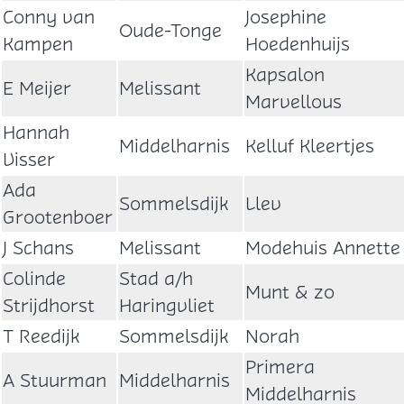
Conny van
Josephine
Oude-Tonge
Kampen
Hoedenhuijs
Kapsalon
E Meijer
Melissant
Marvellous
Hannah
Middelharnis
Kelluf Kleertjes
Visser
Ada
Sommelsdijk
Llev
Grootenboer
J Schans
Melissant
Modehuis Annette
Colinde
Stad a/h
Munt & zo
Strijdhorst
Haringvliet
T Reedijk
Sommelsdijk
Norah
Primera
A Stuurman
Middelharnis
Middelharnis