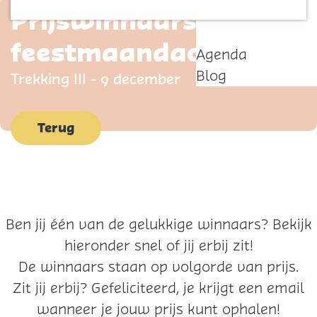
Prijswinnaars
Contact
p
a
feestmaandactie
Agenda
g
Blog
Trekking III - 9 december
e
Terug
Ben jij één van de gelukkige winnaars? Bekijk
hieronder snel of jij erbij zit!
De winnaars staan op volgorde van prijs.
Zit jij erbij? Gefeliciteerd, je krijgt een email
wanneer je jouw prijs kunt ophalen!