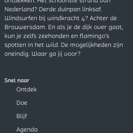
ontdekken. Het schoonste strand van
i
i
i
Nederland? Derde duinpan linksaf.
n
n
n
Windsurfen bij windkracht 4? Achter de
a
a
a
Brouwersdam. En als je de dijk over gaat,
o
o
o
kun je zelfs zeehonden en flamingo’s
p
p
p
spotten in het wild. De mogelijkheden zijn
F
X
W
oneindig. Waar ga jij voor?
a
h
c
a
e
t
Snel naar
b
s
Ontdek
o
A
Doe
o
p
k
p
Blijf
Agenda