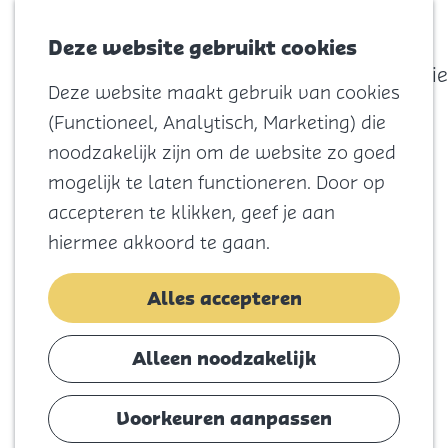
actief
Zoeken
Kaart
Favorieten
Watersport
Deze website gebruikt cookies
Menu
Eilandhistorie
Deze website maakt gebruik van cookies
Voor kids
G
(Functioneel, Analytisch, Marketing) die
Naar het
a
noodzakelijk zijn om de website zo goed
strand
n
mogelijk te laten functioneren. Door op
Natuur
a
accepteren te klikken, geef je aan
Cultuur en
a
hiermee akkoord te gaan.
vermaak
r
Winkelen
d
Alles accepteren
Koningsdag
e
h
Alleen noodzakelijk
Blijf
o
Eten
m
Voorkeuren aanpassen
Slapen
e