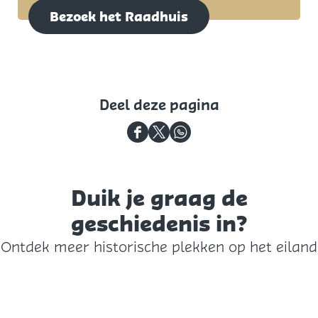
Bezoek het Raadhuis
Deel deze pagina
D
D
D
e
e
e
e
e
e
Duik je graag de
l
l
l
geschiedenis in?
d
d
d
Ontdek meer historische plekken op het eiland
e
e
e
z
z
z
e
e
e
p
p
p