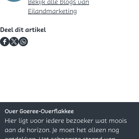
Bekijk alle blogs van
Eilandmarketing
Deel dit artikel
D
D
D
e
e
e
e
e
e
l
l
l
d
d
d
e
e
e
z
z
z
e
e
e
Over Goeree-Overflakkee
p
p
p
Hier ligt voor iedere bezoeker wat moois
a
a
a
aan de horizon. Je moet het alleen nog
g
g
g