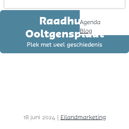
Contact
p
a
Raadhuis
Agenda
g
Ooltgensplaat
Blog
e
Plek met veel geschiedenis
18 juni 2024
|
Eilandmarketing