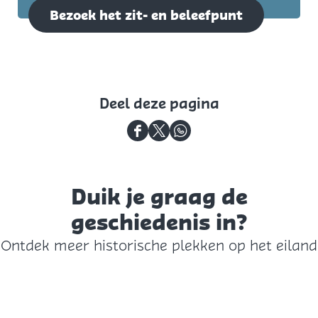
Bezoek het zit- en beleefpunt
Deel deze pagina
D
D
D
e
e
e
e
e
e
Duik je graag de
l
l
l
geschiedenis in?
d
d
d
Ontdek meer historische plekken op het eiland
e
e
e
z
z
z
e
e
e
p
p
p