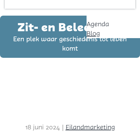
Contact
p
a
Zit- en Beleefpunt
Agenda
g
Blog
e
Een plek waar geschiedenis tot leven
komt
18 juni 2024
|
Eilandmarketing