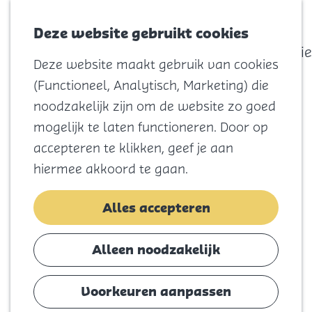
actief
Zoeken
Kaart
Favorieten
Watersport
Deze website gebruikt cookies
Menu
Eilandhistorie
Deze website maakt gebruik van cookies
Voor kids
G
(Functioneel, Analytisch, Marketing) die
Naar het
a
noodzakelijk zijn om de website zo goed
strand
n
mogelijk te laten functioneren. Door op
Natuur
a
accepteren te klikken, geef je aan
Cultuur en
a
hiermee akkoord te gaan.
vermaak
r
Winkelen
d
Alles accepteren
Koningsdag
e
h
Alleen noodzakelijk
Blijf
o
Eten
m
Voorkeuren aanpassen
Slapen
e