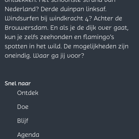
i
i
i
Nederland? Derde duinpan linksaf.
n
n
n
Windsurfen bij windkracht 4? Achter de
a
a
a
Brouwersdam. En als je de dijk over gaat,
o
o
o
kun je zelfs zeehonden en flamingo’s
p
p
p
spotten in het wild. De mogelijkheden zijn
F
X
W
oneindig. Waar ga jij voor?
a
h
c
a
e
t
Snel naar
b
s
Ontdek
o
A
Doe
o
p
k
p
Blijf
Agenda