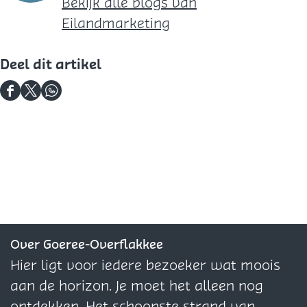
Bekijk alle blogs van
Eilandmarketing
Deel dit artikel
D
D
D
e
e
e
e
e
e
l
l
l
d
d
d
e
e
e
z
z
z
e
e
e
Over Goeree-Overflakkee
p
p
p
Hier ligt voor iedere bezoeker wat moois
a
a
a
aan de horizon. Je moet het alleen nog
g
g
g
ontdekken. Het schoonste strand van