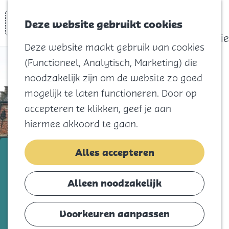
actief
Zoeken
Kaart
Favorieten
Watersport
Deze website gebruikt cookies
Menu
Eilandhistorie
Deze website maakt gebruik van cookies
Voor kids
(Functioneel, Analytisch, Marketing) die
Naar het
noodzakelijk zijn om de website zo goed
strand
mogelijk te laten functioneren. Door op
Natuur
accepteren te klikken, geef je aan
Cultuur en
hiermee akkoord te gaan.
vermaak
Winkelen
Raadhuis Ooltgensplaat
Alles accepteren
Koningsdag
Voeg toe als favorie
Voeg toe als favoriet
Alleen noodzakelijk
Blijf
Eten
Voorkeuren aanpassen
Na vele rampen waaronder de
Slapen