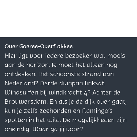
e
e
e
t
e
p
n
e
e
e
r
l
s
l
l
l
’
a
p
d
d
d
a
l
e
e
e
t
a
z
z
z
Over Goeree-Overflakkee
a
e
e
e
Hier ligt voor iedere bezoeker wat moois
t
p
p
p
aan de horizon. Je moet het alleen nog
a
a
a
ontdekken. Het schoonste strand van
g
g
g
Nederland? Derde duinpan linksaf.
i
i
i
Windsurfen bij windkracht 4? Achter de
n
n
n
Brouwersdam. En als je de dijk over gaat,
a
a
a
kun je zelfs zeehonden en flamingo’s
o
o
o
spotten in het wild. De mogelijkheden zijn
p
p
p
oneindig. Waar ga jij voor?