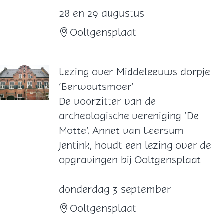
i
o
28 en 29 augustus
d
o
Ooltgensplaat
d
p
e
G
l
o
Lezing over Middeleeuws dorpje
e
e
‘Berwoutsmoer’
e
r
L
De voorzitter van de
u
e
e
archeologische vereniging ‘De
w
e
z
Motte’, Annet van Leersum-
s
-
i
Jentink, houdt een lezing over de
e
O
n
opgravingen bij Ooltgensplaat
v
v
g
o
e
o
donderdag 3 september
n
r
v
Ooltgensplaat
d
f
e