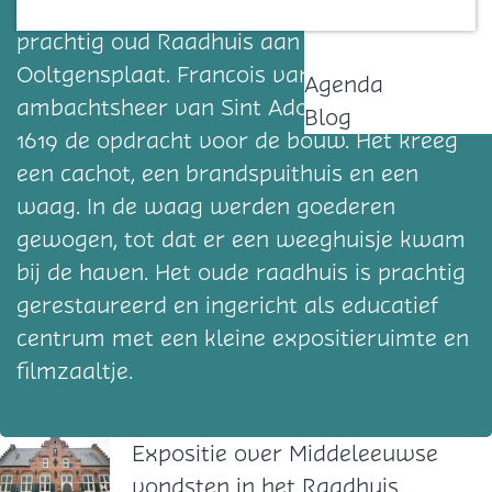
Watersnoodramp staat er nog steeds een
Contact
prachtig oud Raadhuis aan de kaai in
Ooltgensplaat. Francois van Aerssen,
Agenda
ambachtsheer van Sint Adolfsland, gaf in
Blog
1619 de opdracht voor de bouw. Het kreeg
een cachot, een brandspuithuis en een
waag. In de waag werden goederen
gewogen, tot dat er een weeghuisje kwam
bij de haven. Het oude raadhuis is prachtig
gerestaureerd en ingericht als educatief
centrum met een kleine expositieruimte en
filmzaaltje.
Expositie over Middeleeuwse
vondsten in het Raadhuis