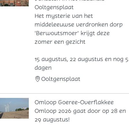
Ooltgensplaat
E
Het mysterie van het
x
middeleeuwse verdronken dorp
p
'Berwoutsmoer' krijgt deze
o
zomer een gezicht
s
i
15 augustus, 22 augustus en nog 5
t
dagen
i
Ooltgensplaat
e
o
v
Omloop Goeree-Overflakkee
e
O
Omloop 2026 gaat door op 28 en
r
m
29 augustus!
M
l