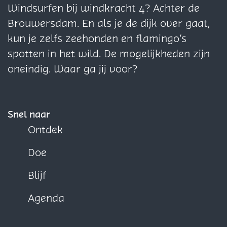
n
v
i
a
i
i
Windsurfen bij windkracht 4? Achter de
l
d
o
n
t
n
n
Brouwersdam. En als je de dijk over gaat,
t
s
n
a
a
a
kun je zelfs zeehonden en flamingo’s
g
t
d
o
o
o
spotten in het wild. De mogelijkheden zijn
e
e
s
p
p
p
oneindig. Waar ga jij voor?
n
n
t
F
X
W
s
i
e
a
h
p
n
n
c
a
Snel naar
l
h
i
e
t
Ontdek
a
e
n
b
s
a
Doe
t
h
o
A
t
R
e
o
p
Blijf
a
t
k
p
Agenda
a
R
d
a