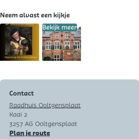
Neem alvast een kijkje
Bekijk meer
O
p
e
Contact
n
Raadhuis Ooltgensplaat
p
Kaai 2
o
3257 AG Ooltgensplaat
p
n
Plan je route
u