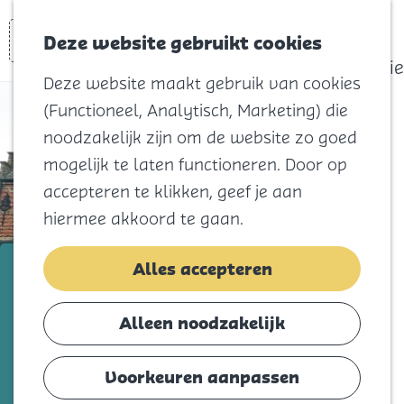
actief
Zoeken
Kaart
Favorieten
Watersport
Deze website gebruikt cookies
Menu
Eilandhistorie
Deze website maakt gebruik van cookies
Voor kids
(Functioneel, Analytisch, Marketing) die
Naar het
noodzakelijk zijn om de website zo goed
strand
mogelijk te laten functioneren. Door op
Natuur
accepteren te klikken, geef je aan
Cultuur en
hiermee akkoord te gaan.
vermaak
Winkelen
8 augustus, 15 augustus en nog 6 dagen
Alles accepteren
Koningsdag
Expositie over Middeleeuwse
vondsten in het Raadhuis
Alleen noodzakelijk
Blijf
Ooltgensplaat
Eten
Voorkeuren aanpassen
Slapen
Voeg toe als favorie
Voeg toe als favoriet