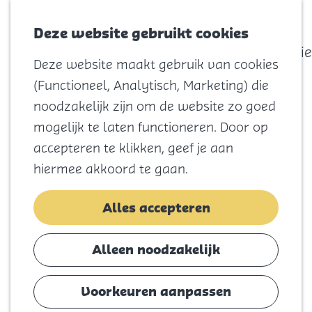
actief
Zoeken
Kaart
Favorieten
Watersport
Deze website gebruikt cookies
Menu
Eilandhistorie
Deze website maakt gebruik van cookies
Voor kids
G
(Functioneel, Analytisch, Marketing) die
Naar het
a
noodzakelijk zijn om de website zo goed
strand
n
mogelijk te laten functioneren. Door op
Natuur
a
accepteren te klikken, geef je aan
Cultuur en
a
hiermee akkoord te gaan.
vermaak
r
Winkelen
d
Alles accepteren
Koningsdag
e
h
Alleen noodzakelijk
Blijf
o
Eten
m
Voorkeuren aanpassen
Slapen
e