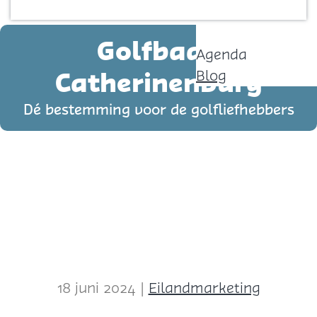
Contact
p
a
Golfbaan
Agenda
g
Catherinenburg
Blog
e
Dé bestemming voor de golfliefhebbers
18 juni 2024
|
Eilandmarketing