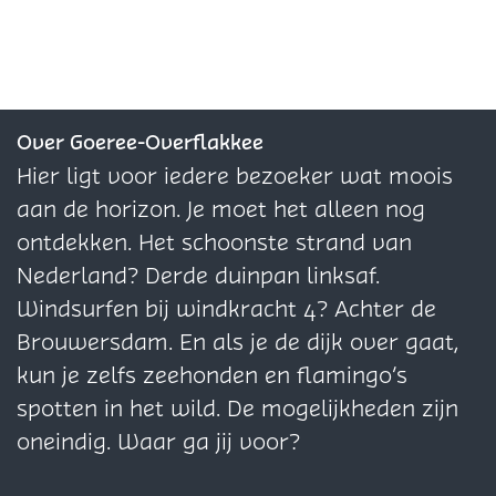
l
l
l
d
d
d
e
e
e
z
z
z
e
e
e
Over Goeree-Overflakkee
p
p
p
Hier ligt voor iedere bezoeker wat moois
a
a
a
aan de horizon. Je moet het alleen nog
g
g
g
ontdekken. Het schoonste strand van
i
i
i
Nederland? Derde duinpan linksaf.
n
n
n
Windsurfen bij windkracht 4? Achter de
a
a
a
Brouwersdam. En als je de dijk over gaat,
o
o
o
kun je zelfs zeehonden en flamingo’s
p
p
p
spotten in het wild. De mogelijkheden zijn
F
X
W
oneindig. Waar ga jij voor?
a
h