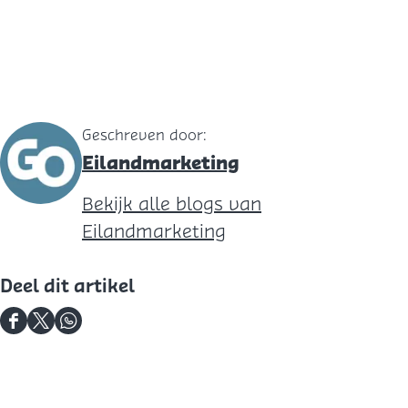
Geschreven door:
Eilandmarketing
Bekijk alle blogs van
Eilandmarketing
Deel dit artikel
D
D
D
e
e
e
e
e
e