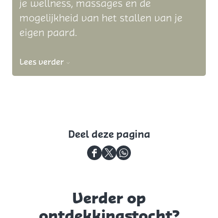
je wellness, massages en de
mogelijkheid van het stallen van je
eigen paard.
Lees verder
Deel deze pagina
D
D
D
e
e
e
e
e
e
Verder op
l
l
l
ontdekkingstocht?
d
d
d