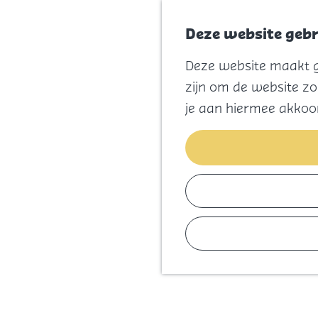
Deze website gebr
Deze website maakt ge
G
zijn om de website zo
a
je aan hiermee akkoo
n
a
a
r
d
e
h
o
m
e