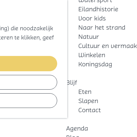
Watersport
Zoeken
Kaart
Favorieten
Eilandhistorie
Menu
Voor kids
Naar het strand
ng) die noodzakelijk
Natuur
eren te klikken, geef
Cultuur en vermaak
Winkelen
Koningsdag
Blijf
Eten
Slapen
Contact
Agenda