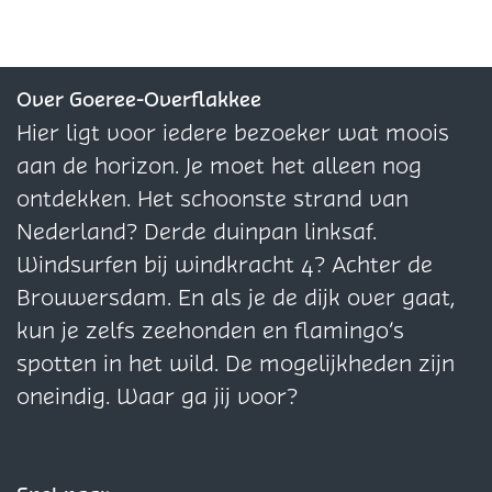
o
o
o
p
p
p
F
X
W
Over Goeree-Overflakkee
a
h
Hier ligt voor iedere bezoeker wat moois
c
a
aan de horizon. Je moet het alleen nog
e
t
ontdekken. Het schoonste strand van
b
s
Nederland? Derde duinpan linksaf.
o
A
Windsurfen bij windkracht 4? Achter de
o
p
Brouwersdam. En als je de dijk over gaat,
k
p
kun je zelfs zeehonden en flamingo’s
spotten in het wild. De mogelijkheden zijn
oneindig. Waar ga jij voor?