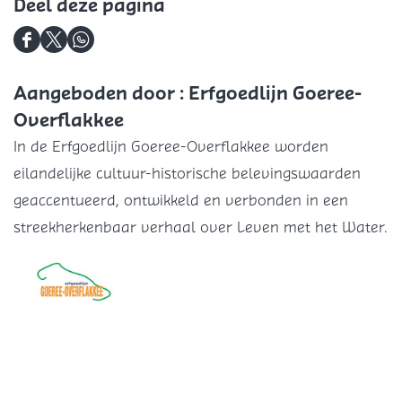
t
o
Deel deze pagina
s
m
D
D
D
S
e
e
e
o
Aangeboden door : Erfgoedlijn Goeree-
e
e
e
m
Overflakkee
l
l
l
m
In de Erfgoedlijn Goeree-Overflakkee worden
d
d
d
e
eilandelijke cultuur-historische belevingswaarden
e
e
e
l
geaccentueerd, ontwikkeld en verbonden in een
z
z
z
s
streekherkenbaar verhaal over Leven met het Water.
e
e
e
d
p
p
p
i
a
a
a
j
g
g
g
k
i
i
i
n
n
n
a
a
a