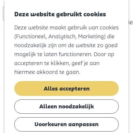
actief
Zoeken
Kaart
Favorieten
Watersport
Deze website gebruikt cookies
Menu
Eilandhistorie
Deze website maakt gebruik van cookies
Voor kids
(Functioneel, Analytisch, Marketing) die
Wandelroute
Naar het
noodzakelijk zijn om de website zo goed
strand
Havenkanaal
mogelijk te laten functioneren. Door op
Natuur
accepteren te klikken, geef je aan
Sommelsdijk-
Cultuur en
hiermee akkoord te gaan.
vermaak
Middelharnis
Winkelen
Alles accepteren
Koningsdag
(8,3 km)
Alleen noodzakelijk
Blijf
Voeg toe als favoriet
Eten
Voorkeuren aanpassen
Slapen