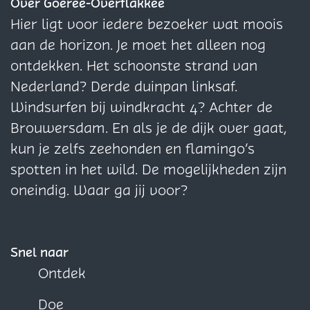
H
z
z
z
Over Goeree-Overflakkee
a
e
e
e
Hier ligt voor iedere bezoeker wat moois
v
p
p
p
aan de horizon. Je moet het alleen nog
e
a
a
a
ontdekken. Het schoonste strand van
n
g
g
g
Nederland? Derde duinpan linksaf.
k
i
i
i
Windsurfen bij windkracht 4? Achter de
a
n
n
n
Brouwersdam. En als je de dijk over gaat,
n
a
a
a
kun je zelfs zeehonden en flamingo’s
a
o
o
o
spotten in het wild. De mogelijkheden zijn
a
p
p
p
oneindig. Waar ga jij voor?
l
F
X
W
S
a
h
o
c
a
Snel naar
m
e
t
Ontdek
m
b
s
Doe