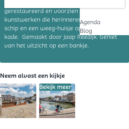
vroeger één en al bedrijvigheid, is
Contact
gerestaureerd en voorzien van
kunstwerken die herinneren aan toen: een
Agenda
schip en een weeg-huisje op de
Blog
kade. Gemaakt door Jaap Reedijk. Geniet
van het uitzicht op een bankje.
Neem alvast een kijkje
Bekijk meer
O