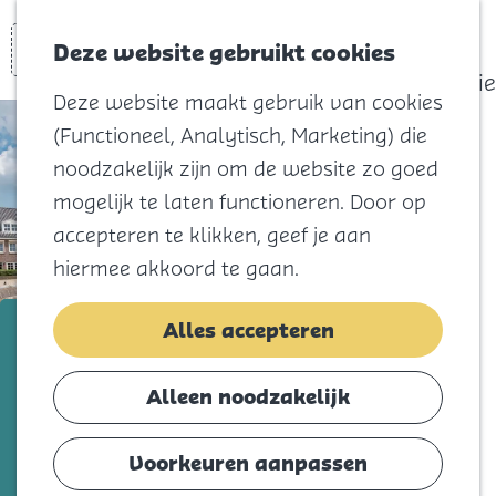
actief
Zoeken
Kaart
Favorieten
Watersport
Deze website gebruikt cookies
Menu
Eilandhistorie
Deze website maakt gebruik van cookies
Voor kids
(Functioneel, Analytisch, Marketing) die
Naar het
noodzakelijk zijn om de website zo goed
strand
mogelijk te laten functioneren. Door op
Natuur
accepteren te klikken, geef je aan
Cultuur en
hiermee akkoord te gaan.
vermaak
Winkelen
Havenkom Sommelsdijk
Alles accepteren
Koningsdag
Voeg toe als favorie
Voeg toe als favoriet
Alleen noodzakelijk
Blijf
Eten
Voorkeuren aanpassen
De haven en de kade van Sommelsdijk,
Slapen