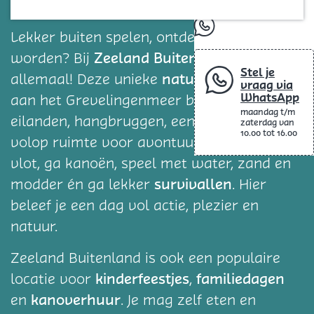
de natuur
Blog
whatsapp
Lekker buiten spelen, ontdekken en vies
Zeeland Buitenland
worden? Bij
kan het
Stel je
natuurspeelplaats
allemaal! Deze unieke
vraag via
WhatsApp
aan het Grevelingenmeer bestaat uit vijf
maandag t/m
eilanden, hangbruggen, een klimtoren en
zaterdag van
10.00 tot 16.00
volop ruimte voor avontuur. Bouw je eigen
vlot, ga kanoën, speel met water, zand en
survivallen
modder én ga lekker
. Hier
beleef je een dag vol actie, plezier en
natuur.
Zeeland Buitenland is ook een populaire
kinderfeestjes
familiedagen
locatie voor
,
kanoverhuur
en
. Je mag zelf eten en