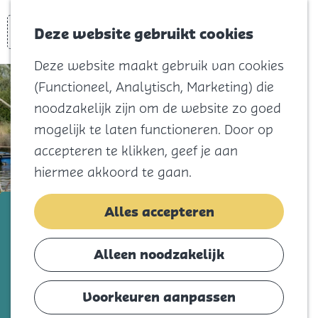
Voor kids
Zoeken
Kaart
Favorieten
Naar het
Deze website gebruikt cookies
Menu
strand
Deze website maakt gebruik van cookies
Natuur
(Functioneel, Analytisch, Marketing) die
Cultuur en
noodzakelijk zijn om de website zo goed
vermaak
mogelijk te laten functioneren. Door op
Winkelen
accepteren te klikken, geef je aan
Koningsdag
hiermee akkoord te gaan.
Blijf
Zeeland Buitenland
Alles accepteren
Eten
Slapen
Voeg toe als favorie
Voeg toe als favoriet
Alleen noodzakelijk
Contact
Voorkeuren aanpassen
Zeeland Buitenland: avontuurlijk spelen in
Agenda