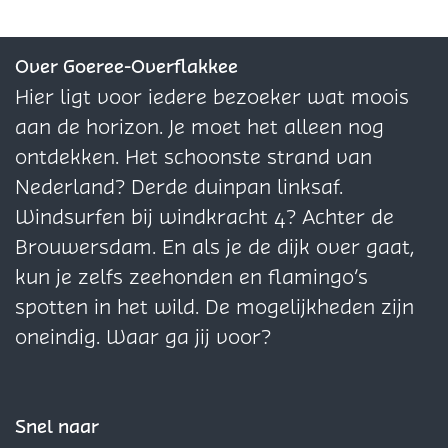
d
n
d
d
e
e
e
l
e
e
e
e
z
a
z
z
Over Goeree-Overflakkee
l
l
e
n
e
e
Hier ligt voor iedere bezoeker wat moois
a
a
p
d
p
p
aan de horizon. Je moet het alleen nog
n
n
a
a
a
ontdekken. Het schoonste strand van
d
d
g
g
g
Nederland? Derde duinpan linksaf.
B
B
i
i
i
Windsurfen bij windkracht 4? Achter de
u
u
n
n
n
Brouwersdam. En als je de dijk over gaat,
i
i
a
a
a
kun je zelfs zeehonden en flamingo’s
t
t
o
o
o
spotten in het wild. De mogelijkheden zijn
e
e
p
p
p
oneindig. Waar ga jij voor?
n
n
F
X
W
l
l
a
h
a
a
c
a
Snel naar
n
n