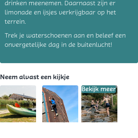
drinken meenemen. Daarnaast zijn er
limonade en ijsjes verkrijgbaar op het
terrein.
Trek je waterschoenen aan en beleef een
onvergetelijke dag in de buitenlucht!
Neem alvast een kijkje
Bekijk meer
O
O