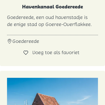
n
Havenkanaal Goedereede
B
Goedereede, een oud havenstadje is
r
H
de enige stad op Goeree-Overflakkee.
i
a
e
v
l
Goedereede
e
n
Voeg toe al
Voeg toe als favoriet
k
a
n
a
a
l
G