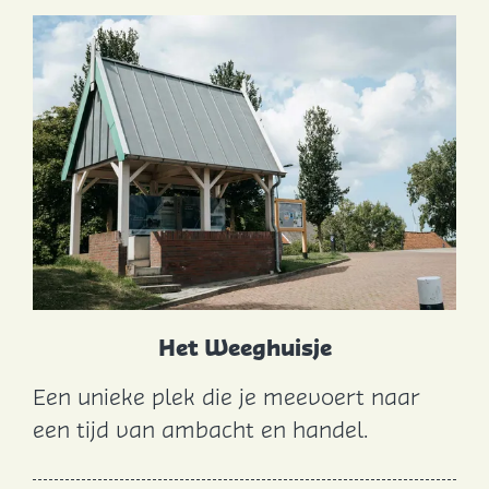
u
i
s
j
e
Het Weeghuisje
Een unieke plek die je meevoert naar
H
een tijd van ambacht en handel.
e
t