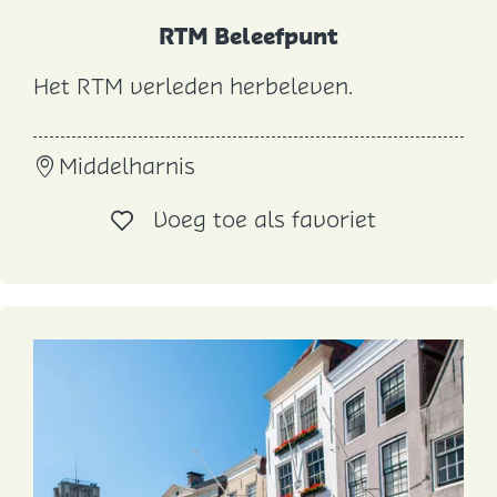
RTM Beleefpunt
Het RTM verleden herbeleven.
R
T
Middelharnis
M
B
Voeg toe al
Voeg toe als favoriet
e
l
e
e
f
p
u
n