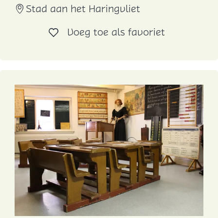
Stad aan het Haringvliet
W
e
Voeg toe al
Voeg toe als favoriet
e
g
h
u
i
s
j
e