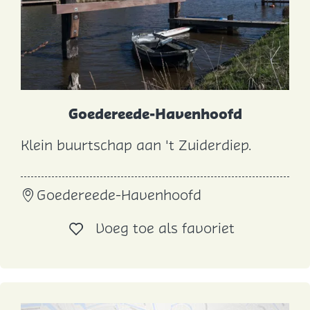
u
n
t
D
e
n
Goedereede-Havenhoofd
B
Klein buurtschap aan 't Zuiderdiep.
o
G
m
o
m
Goedereede-Havenhoofd
e
e
d
Voeg toe al
Voeg toe als favoriet
l
e
r
e
e