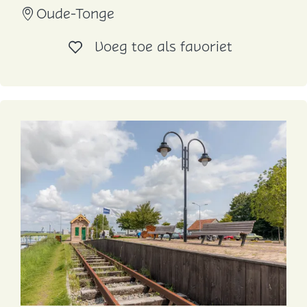
r
Oude-Tonge
d
t
e
Voeg toe al
Voeg toe als favoriet
-
T
o
n
g
e