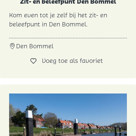
Zit- en beleefpunt Den Bommel
d
Kom even tot je zelf bij het zit- en
Z
beleefpunt in Den Bommel.
i
t
Den Bommel
-
e
Voeg toe al
Voeg toe als favoriet
n
b
e
l
e
e
f
p