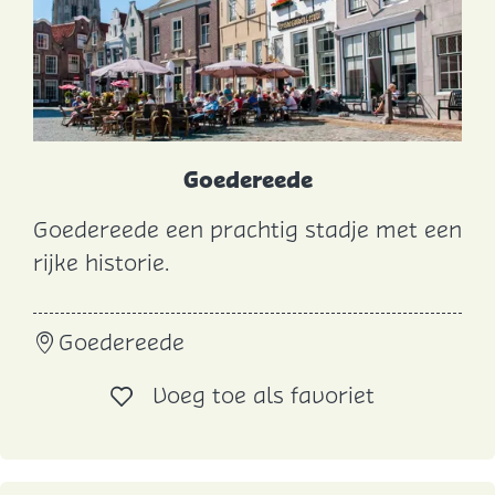
t
Goedereede
Goedereede een prachtig stadje met een
G
rijke historie.
o
e
Goedereede
d
e
Voeg toe al
Voeg toe als favoriet
r
e
e