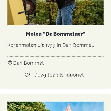
s
m
a
Molen "De Bommelaer"
Korenmolen uit 1735 in Den Bommel.
M
o
Den Bommel
l
e
Voeg toe al
Voeg toe als favoriet
n
"
D
e
B