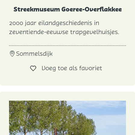
Streekmuseum Goeree-Overflakkee
2000 jaar eilandgeschiedenis in
S
zeventiende-eeuwse trapgevelhuisjes.
t
r
Sommelsdijk
e
e
Voeg toe al
Voeg toe als favoriet
k
m
u
s
e
u
m