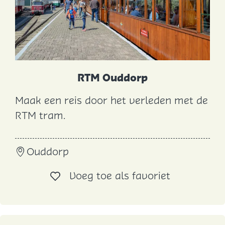
i
n
g
e
n
RTM Ouddorp
H
e
Maak een reis door het verleden met de
R
r
RTM tram.
T
k
M
i
Ouddorp
O
n
u
g
Voeg toe al
Voeg toe als favoriet
d
e
d
n
o