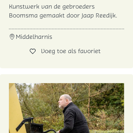
Kunstwerk van de gebroeders
G
Boomsma gemaakt door Jaap Reedijk.
e
b
Middelharnis
r
o
Voeg toe al
Voeg toe als favoriet
e
d
e
r
s
B
o
o
m