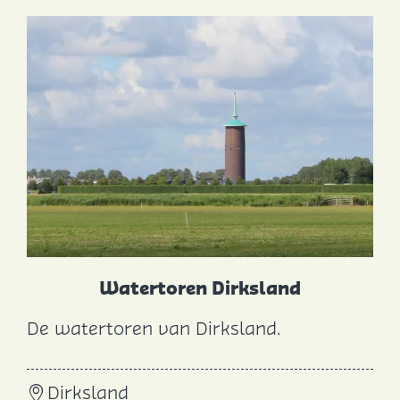
d
e
Watertoren Dirksland
De watertoren van Dirksland.
W
a
Dirksland
t