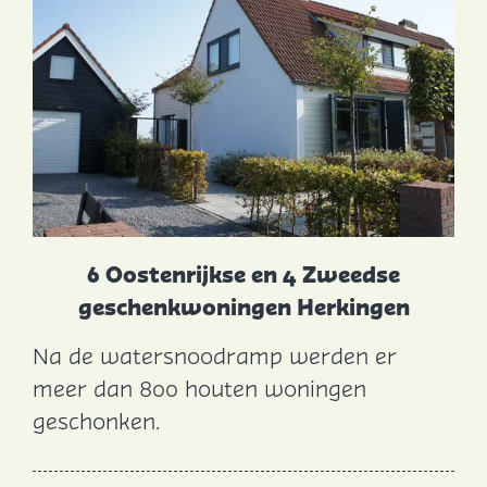
l
t
g
e
n
s
p
l
a
6 Oostenrijkse en 4 Zweedse
a
geschenkwoningen Herkingen
t
Na de watersnoodramp werden er
6
meer dan 800 houten woningen
O
geschonken.
o
s