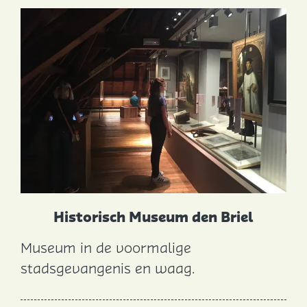
H
o
o
p
"
Historisch Museum den Briel
Museum in de voormalige
H
stadsgevangenis en waag.
i
s