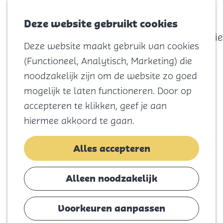
actief
Zoeken
Kaart
Favorieten
Watersport
Deze website gebruikt cookies
Menu
Eilandhistorie
Deze website maakt gebruik van cookies
Voor kids
G
(Functioneel, Analytisch, Marketing) die
Naar het
a
noodzakelijk zijn om de website zo goed
strand
n
mogelijk te laten functioneren. Door op
Natuur
a
accepteren te klikken, geef je aan
Cultuur en
a
hiermee akkoord te gaan.
vermaak
r
Winkelen
d
Alles accepteren
Koningsdag
e
h
Alleen noodzakelijk
Blijf
o
Eten
m
Voorkeuren aanpassen
Slapen
e