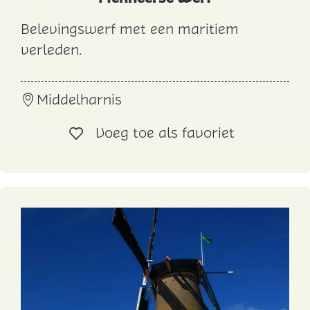
n
Belevingswerf met een maritiem
d
M
verleden.
e
n
Middelharnis
h
e
Voeg toe al
Voeg toe als favoriet
e
r
s
e
W
e
r
f