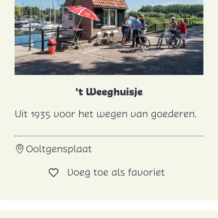
o
e
d
e
r
e
e
't Weeghuisje
d
Uit 1935 voor het wegen van goederen.
e
'
t
Ooltgensplaat
W
e
Voeg toe al
Voeg toe als favoriet
e
g
h