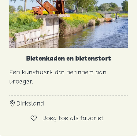
G
o
e
r
e
e
-
Bietenkaden en bietenstort
O
Een kunstwerk dat herinnert aan
v
B
vroeger.
e
i
r
e
f
Dirksland
t
l
e
Voeg toe al
Voeg toe als favoriet
a
n
k
k