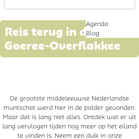
Contact
p
a
Agenda
g
Reis terug in de tijd op
Blog
e
Goeree-Overflakkee
De grootste middeleeuwse Nederlandse
muntschat werd hier in de polder gevonden.
Maar dat is lang niet alles. Ontdek wat er uit
lang vervlogen tijden nog meer op het eiland
te vinden is. Neem een duik in onze