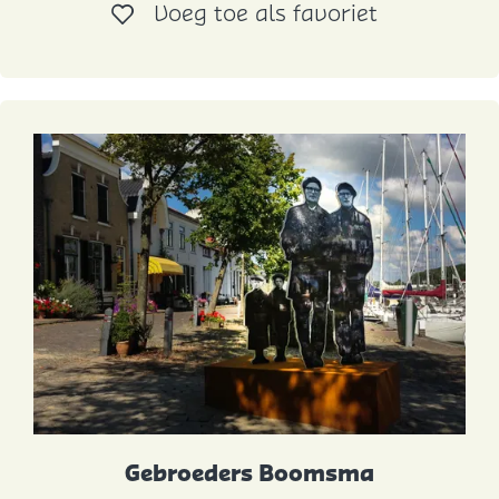
Voeg toe al
Voeg toe als favoriet
o
r
p
Gebroeders Boomsma