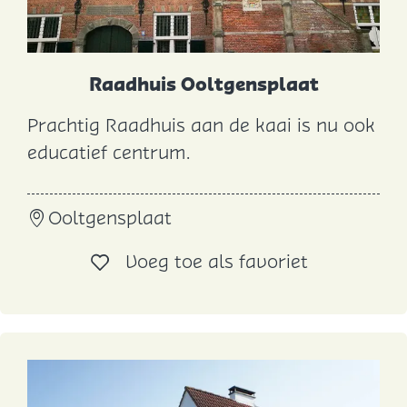
Raadhuis Ooltgensplaat
Prachtig Raadhuis aan de kaai is nu ook
R
educatief centrum.
a
a
Ooltgensplaat
d
h
Voeg toe al
Voeg toe als favoriet
u
i
s
O
o