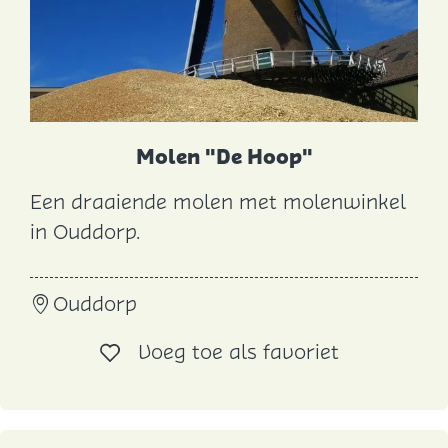
Molen "De Hoop"
Een draaiende molen met molenwinkel
M
in Ouddorp.
o
l
Ouddorp
e
n
Voeg toe al
Voeg toe als favoriet
"
D
e