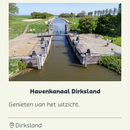
r
p
Havenkanaal Dirksland
Genieten van het uitzicht.
H
a
Dirksland
v