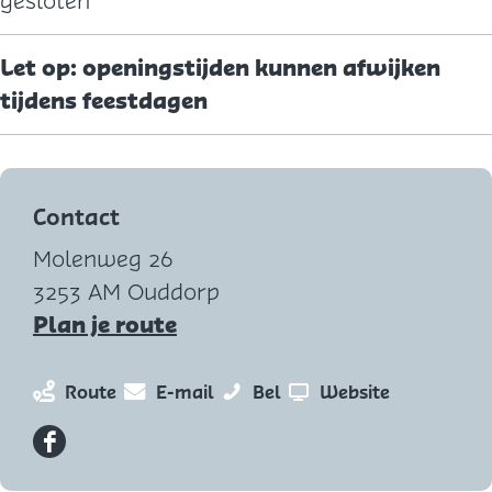
gesloten
Let op: openingstijden kunnen afwijken
tijdens feestdagen
Contact
Molenweg 26
3253 AM Ouddorp
n
Plan je route
a
a
n
n
M
v
Route
E-mail
Bel
Website
r
a
a
o
a
M
a
a
l
n
F
o
r
r
e
M
a