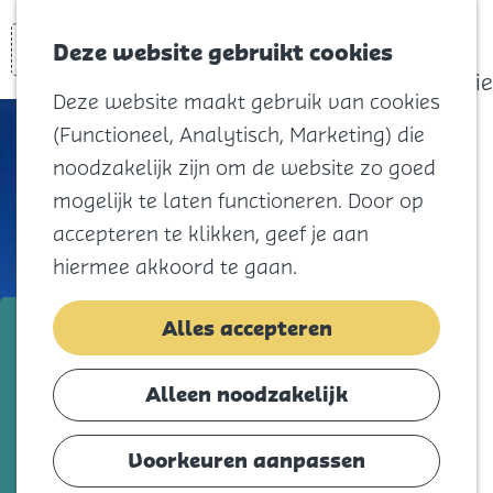
actief
Zoeken
Kaart
Favorieten
Watersport
Deze website gebruikt cookies
Menu
Eilandhistorie
Deze website maakt gebruik van cookies
Voor kids
(Functioneel, Analytisch, Marketing) die
Naar het
noodzakelijk zijn om de website zo goed
strand
mogelijk te laten functioneren. Door op
Natuur
accepteren te klikken, geef je aan
Cultuur en
hiermee akkoord te gaan.
vermaak
Winkelen
Molen "De Hoop"
Alles accepteren
Koningsdag
Voeg toe als favorie
Voeg toe als favoriet
Alleen noodzakelijk
Blijf
Eten
Voorkeuren aanpassen
Zelf brood, pannenkoeken of cake bakken?
Slapen