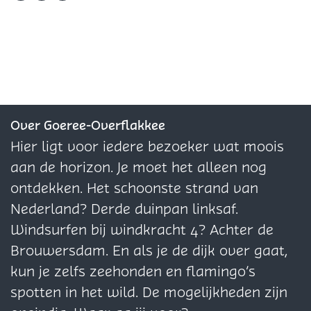
e
o
e
e
e
o
e
e
l
p
l
l
d
"
d
d
e
e
e
z
z
z
Over Goeree-Overflakkee
e
e
e
Hier ligt voor iedere bezoeker wat moois
p
p
p
aan de horizon. Je moet het alleen nog
a
a
a
ontdekken. Het schoonste strand van
g
g
g
Nederland? Derde duinpan linksaf.
i
i
i
Windsurfen bij windkracht 4? Achter de
n
n
n
Brouwersdam. En als je de dijk over gaat,
a
a
a
kun je zelfs zeehonden en flamingo’s
o
o
o
spotten in het wild. De mogelijkheden zijn