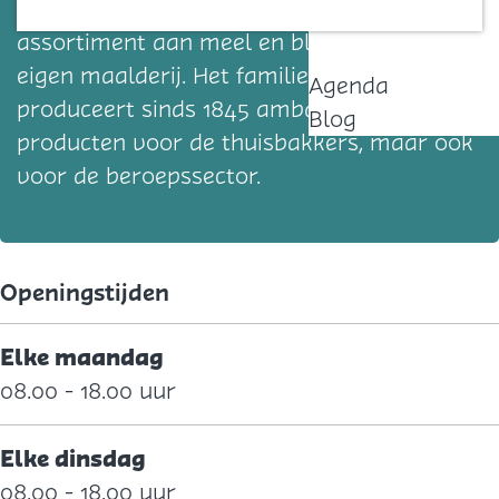
In de knusse molenwinkel vind je een ruim
Contact
assortiment aan meel en bloem uit de
eigen maalderij. Het familiebedrijf
Agenda
produceert sinds 1845 ambachtelijke
Blog
producten voor de thuisbakkers, maar ook
voor de beroepssector.
Openingstijden
Elke maandag
08.00 - 18.00 uur
Elke dinsdag
08.00 - 18.00 uur