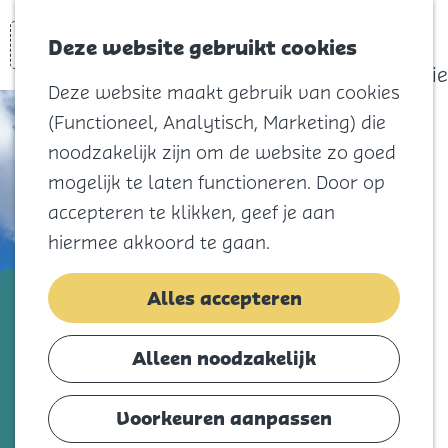
actief
Zoeken
Kaart
Favorieten
Watersport
Deze website gebruikt cookies
Menu
Eilandhistorie
Deze website maakt gebruik van cookies
Voor kids
(Functioneel, Analytisch, Marketing) die
Naar het
noodzakelijk zijn om de website zo goed
strand
mogelijk te laten functioneren. Door op
Natuur
accepteren te klikken, geef je aan
Cultuur en
hiermee akkoord te gaan.
vermaak
Winkelen
Molen "Korenlust"
Alles accepteren
Koningsdag
Voeg toe als favorie
Voeg toe als favoriet
Alleen noodzakelijk
Blijf
Eten
Voorkeuren aanpassen
Molen Korenlust is gebouwd in 1856 nadat
Slapen