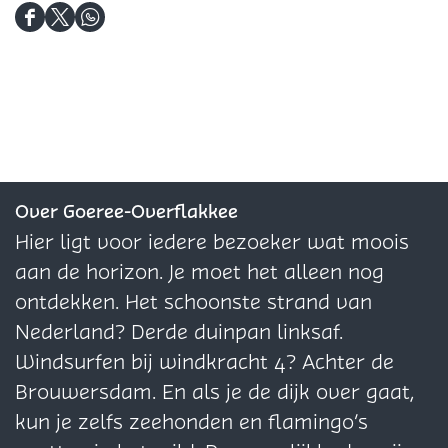
"
s
t
o
l
l
t
"
D
r
D
D
d
d
"
e
e
e
e
i
i
e
n
e
e
n
n
l
l
l
l
g
g
d
u
d
d
M
M
e
s
e
e
o
o
z
t
z
z
Over Goeree-Overflakkee
l
l
e
"
e
e
Hier ligt voor iedere bezoeker wat moois
e
e
p
p
p
aan de horizon. Je moet het alleen nog
n
n
a
a
a
ontdekken. Het schoonste strand van
S
K
g
g
g
Nederland? Derde duinpan linksaf.
t
o
i
i
i
Windsurfen bij windkracht 4? Achter de
e
r
n
n
n
Brouwersdam. En als je de dijk over gaat,
l
e
a
a
a
kun je zelfs zeehonden en flamingo’s
l
n