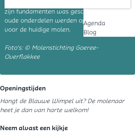
de voorganger in 1838 na een orkaan van
Contact
zijn fundamenten was geschoven. Diverse
oude onderdelen werden opnieuw gebruikt
Agenda
voor de huidige molen.
Blog
Foto's: © Molenstichting Goeree-
Overflakkee
Openingstijden
Hangt de Blauwe Wimpel uit? De molenaar
heet je dan van harte welkom!
Neem alvast een kijkje