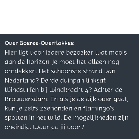
l
l
l
d
d
d
e
e
e
z
z
z
e
e
e
Over Goeree-Overflakkee
p
p
p
Hier ligt voor iedere bezoeker wat moois
a
a
a
aan de horizon. Je moet het alleen nog
g
g
g
ontdekken. Het schoonste strand van
i
i
i
Nederland? Derde duinpan linksaf.
n
n
n
Windsurfen bij windkracht 4? Achter de
a
a
a
Brouwersdam. En als je de dijk over gaat,
o
o
o
kun je zelfs zeehonden en flamingo’s
p
p
p
spotten in het wild. De mogelijkheden zijn
F
X
W
oneindig. Waar ga jij voor?
a
h