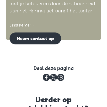
laat je betoveren door de schoonheid
van het Haringvliet vanaf het water!
Lees verder
Neem contact op
Deel deze pagina
D
D
D
e
e
e
e
e
e
Verder op
l
l
l