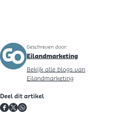
Geschreven door:
Eilandmarketing
Bekijk alle blogs van
Eilandmarketing
Deel dit artikel
D
D
D
e
e
e
e
e
e