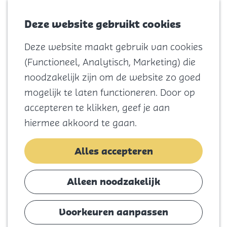
Voor kids
Zoeken
Kaart
Favorieten
Naar het
Deze website gebruikt cookies
Menu
strand
Deze website maakt gebruik van cookies
Natuur
G
(Functioneel, Analytisch, Marketing) die
Cultuur en
a
noodzakelijk zijn om de website zo goed
vermaak
n
mogelijk te laten functioneren. Door op
Winkelen
a
accepteren te klikken, geef je aan
Koningsdag
a
hiermee akkoord te gaan.
r
Blijf
d
Alles accepteren
Eten
e
Slapen
h
Alleen noodzakelijk
Contact
o
m
Voorkeuren aanpassen
Agenda
e