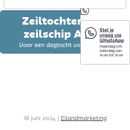
Blog
p
whatsapp
a
Zeiltochten met
g
zeilschip Argus
Stel je
e
vraag via
WhatsApp
Voor een dagtocht vol avontuur
maandag t/m
zaterdag van
10.00 tot 16.00
18 juni 2024
|
Eilandmarketing