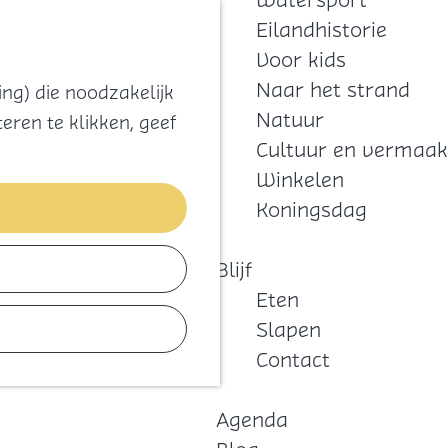
Watersport
Zoeken
Kaart
Favorieten
Eilandhistorie
Menu
Voor kids
Naar het strand
ng) die noodzakelijk
Natuur
eren te klikken, geef
Cultuur en vermaak
Winkelen
Koningsdag
Blijf
Eten
Slapen
Contact
Agenda