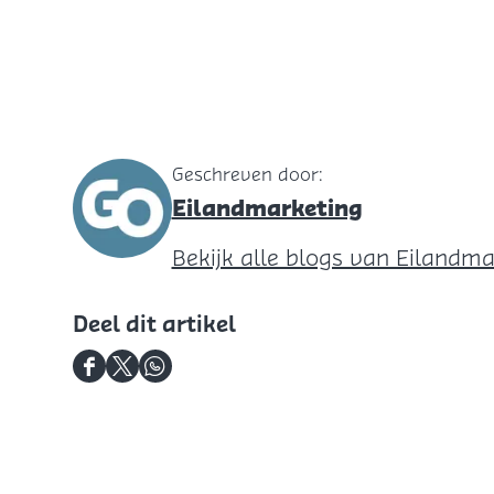
Geschreven door:
Eilandmarketing
Bekijk alle blogs van Eilandm
Deel dit artikel
D
D
D
e
e
e
e
e
e
l
l
l