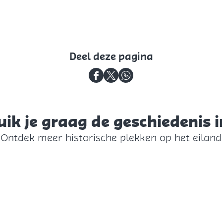
Deel deze pagina
D
D
D
e
e
e
e
e
e
uik je graag de geschiedenis i
l
l
l
Ontdek meer historische plekken op het eiland
d
d
d
e
e
e
z
z
z
e
e
e
p
p
p
a
a
a