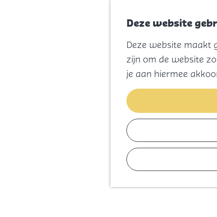
Deze website gebr
Deze website maakt ge
G
zijn om de website zo
a
je aan hiermee akkoo
n
a
a
r
d
e
h
o
m
e