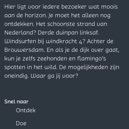
p
p
p
Hier ligt voor iedere bezoeker wat moois
a
a
a
aan de horizon. Je moet het alleen nog
g
g
g
ontdekken. Het schoonste strand van
i
i
i
Nederland? Derde duinpan linksaf.
n
n
n
Windsurfen bij windkracht 4? Achter de
a
a
a
Brouwersdam. En als je de dijk over gaat,
o
o
o
kun je zelfs zeehonden en flamingo’s
p
p
p
spotten in het wild. De mogelijkheden zijn
F
X
W
oneindig. Waar ga jij voor?
a
h
c
a
e
t
Snel naar
b
s
Ontdek
o
A
Doe
o
p