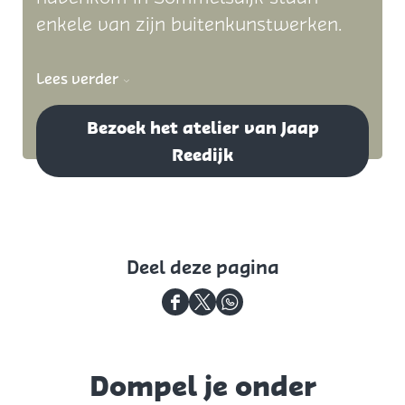
enkele van zijn buitenkunstwerken.
Lees verder
Bezoek het atelier van Jaap
Reedijk
Deel deze pagina
D
D
D
e
e
e
e
e
e
Dompel je onder
l
l
l