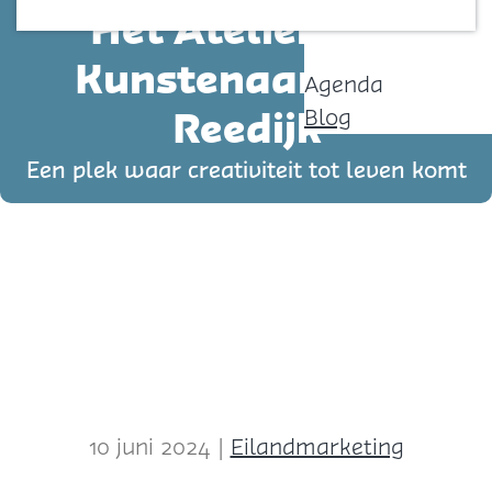
Het Atelier van
Contact
p
a
Kunstenaar Jaap
Agenda
g
Reedijk
Blog
e
Een plek waar creativiteit tot leven komt
10 juni 2024
|
Eilandmarketing