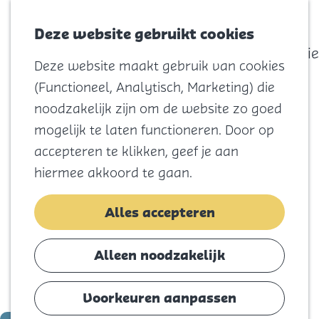
actief
Zoeken
Kaart
Favorieten
Watersport
Deze website gebruikt cookies
Menu
Eilandhistorie
Deze website maakt gebruik van cookies
Voor kids
G
(Functioneel, Analytisch, Marketing) die
Naar het
a
noodzakelijk zijn om de website zo goed
strand
n
mogelijk te laten functioneren. Door op
Natuur
a
accepteren te klikken, geef je aan
Cultuur en
a
hiermee akkoord te gaan.
vermaak
r
Winkelen
d
Alles accepteren
Koningsdag
e
h
Alleen noodzakelijk
Blijf
o
Eten
m
Voorkeuren aanpassen
Slapen
e