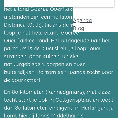
De Omloop is een lange afstandsloop op
Contact
het eiland Goeree Overflakkee. De
afstanden zijn een 110 kilometer (Long
Agenda
Distance Walk), tijdens de 110 kilometer
Blog
loop je het hele eiland Goeree –
Overflakkee rond. Het uitdagende van het
parcours is de diversiteit. Je loopt over
stranden, door duinen, unieke
natuurgebieden, dorpen en over
buitendijken. Kortom een wandeltocht voor
de doorzetter!
En 80 kilometer (Kennedymars), met deze
tocht start je ook in Ooltgensplaat en loopt
dan 80 kilometer, eindigend in Herkingen. Je
komt hierbij langs Middelharnis,