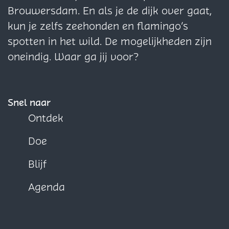
n
n
n
Brouwersdam. En als je de dijk over gaat,
a
a
a
kun je zelfs zeehonden en flamingo’s
o
o
o
spotten in het wild. De mogelijkheden zijn
p
p
p
oneindig. Waar ga jij voor?
F
X
W
a
h
c
a
Snel naar
e
t
Ontdek
b
s
Doe
o
A
o
p
Blijf
k
p
Agenda