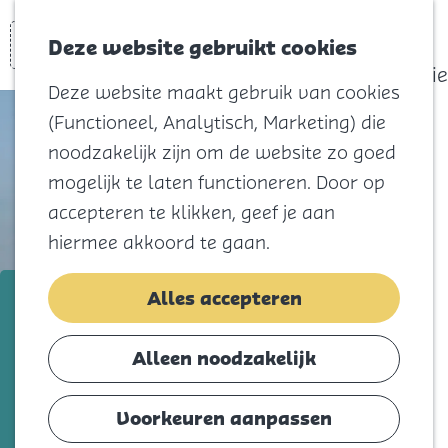
actief
Zoeken
Kaart
Favorieten
Watersport
Deze website gebruikt cookies
Menu
Eilandhistorie
Deze website maakt gebruik van cookies
Voor kids
(Functioneel, Analytisch, Marketing) die
Naar het
noodzakelijk zijn om de website zo goed
strand
mogelijk te laten functioneren. Door op
Natuur
accepteren te klikken, geef je aan
Cultuur en
hiermee akkoord te gaan.
vermaak
Winkelen
28 en 29 augustus
Alles accepteren
Koningsdag
Omloop Goeree-Overflakkee
Alleen noodzakelijk
Blijf
Voeg toe als favorie
Voeg toe als favoriet
Eten
Voorkeuren aanpassen
Slapen