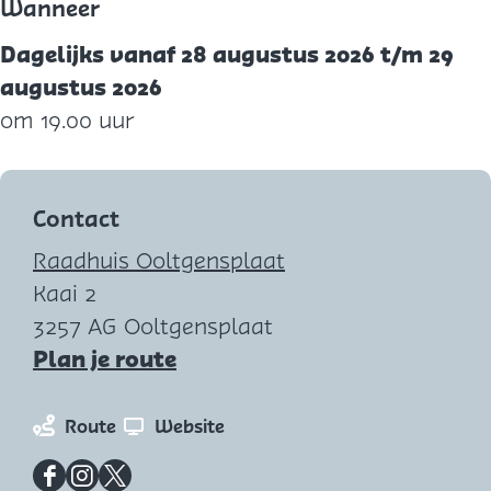
Wanneer
Dagelijks vanaf 28 augustus 2026 t/m 29
augustus 2026
om 19.00 uur
Contact
Raadhuis Ooltgensplaat
Kaai 2
3257 AG Ooltgensplaat
n
Plan je route
a
a
n
v
Route
Website
r
a
a
O
a
n
F
I
X