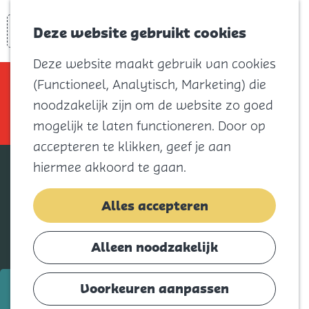
Voor kids
Zoeken
Kaart
Favorieten
Naar het
Deze website gebruikt cookies
Menu
strand
Deze website maakt gebruik van cookies
Natuur
Sorry, deze activiteit is niet meer
(Functioneel, Analytisch, Marketing) die
Cultuur en
beschikbaar. Bekijk het
actuele aanbod
noodzakelijk zijn om de website zo goed
vermaak
voor de beschikbare opties.
mogelijk te laten functioneren. Door op
Winkelen
accepteren te klikken, geef je aan
Koningsdag
hiermee akkoord te gaan.
Blijf
Alles accepteren
Eten
Slapen
Alleen noodzakelijk
Contact
t/m 22 juli
Voorkeuren aanpassen
Agenda
Voorleesclub - Pokko heeft een