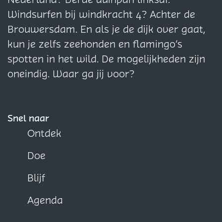
t
e
e
o
n
h
a
Windsurfen bij windkracht 4? Achter de
r
n
n
m
t
a
r
Brouwersdam. En als je de dijk over gaat,
o
t
t
m
r
r
n
kun je zelfs zeehonden en flamingo’s
m
r
r
e
o
n
i
spotten in het wild. De mogelijkheden zijn
m
o
o
l
m
i
s
oneindig. Waar ga jij voor?
e
m
m
(
m
s
l
m
m
4
e
(
e
e
+
l
Snel naar
4
l
l
)
(
Ontdek
+
(
(
4
Doe
)
4
4
+
+
+
)
Blijf
)
)
Agenda