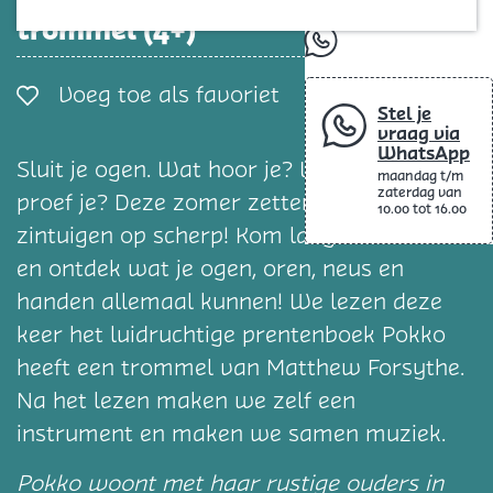
Blog
trommel (4+)
whatsapp
Voeg toe als favorie
Voeg toe als favoriet
Stel je
vraag via
WhatsApp
Sluit je ogen. Wat hoor je? Wat ruik je en
maandag t/m
zaterdag van
proef je? Deze zomer zetten we al je
10.00 tot 16.00
zintuigen op scherp! Kom langs in de bieb
en ontdek wat je ogen, oren, neus en
handen allemaal kunnen! We lezen deze
keer het luidruchtige prentenboek Pokko
heeft een trommel van Matthew Forsythe.
Na het lezen maken we zelf een
instrument en maken we samen muziek.
Pokko woont met haar rustige ouders in