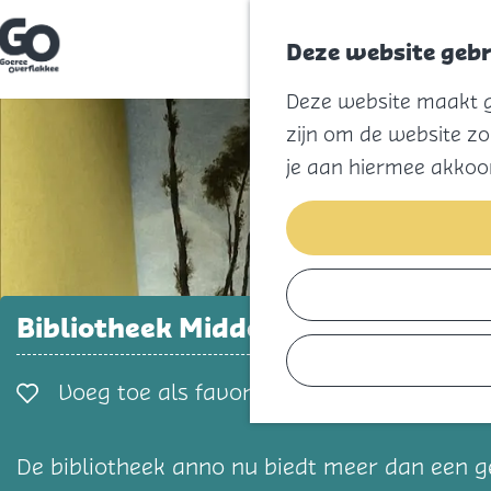
Deze website gebr
G
Deze website maakt ge
a
n
zijn om de website zo
a
a
je aan hiermee akkoo
r
d
e
h
o
m
e
p
Bibliotheek Middelharnis
a
g
e
Voeg toe als favorie
Voeg toe als favoriet
De bibliotheek anno nu biedt meer dan een g