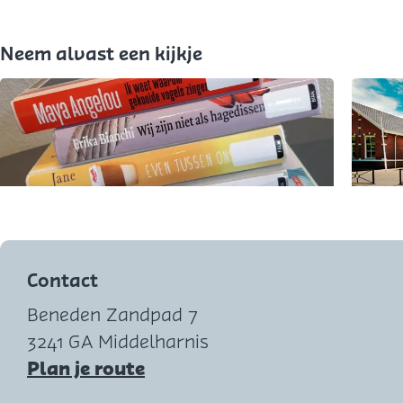
e
k
Neem alvast een kijkje
e
n
d
a
n
s
O
O
(
p
p
2
e
e
Contact
t
n
n
Beneden Zandpad 7
/
p
p
3241 GA Middelharnis
m
o
o
n
Plan je route
4
p
p
a
j