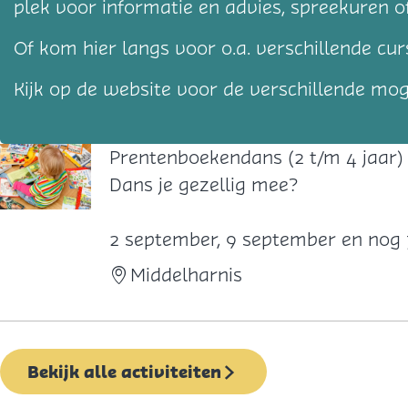
plek voor informatie en advies, spreekuren of
Of kom hier langs voor o.a. verschillende cu
Kijk op de website voor de verschillende mog
Prentenboekendans (2 t/m 4 jaar)
P
Dans je gezellig mee?
r
e
2 september, 9 september en nog
n
Middelharnis
t
e
n
Bekijk alle activiteiten
b
o