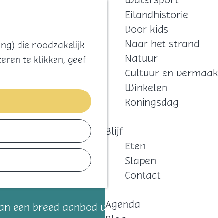
Watersport
Zoeken
Kaart
Favorieten
Eilandhistorie
Menu
Voor kids
Naar het strand
ng) die noodzakelijk
Natuur
eren te klikken, geef
Cultuur en vermaak
Winkelen
Koningsdag
Blijf
Eten
Slapen
Contact
Agenda
aan een breed aanbod van cursussen, een