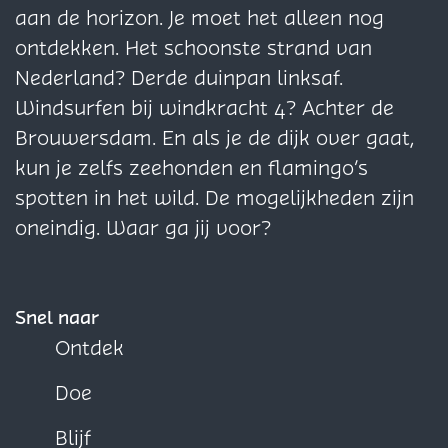
r
e
e
n
d
aan de horizon. Je moet het alleen nog
a
d
d
k
r
ontdekken. Het schoonste strand van
n
r
r
j
a
Nederland? Derde duinpan linksaf.
k
a
a
e
n
Windsurfen bij windkracht 4? Achter de
j
n
n
!
k
Brouwersdam. En als je de dijk over gaat,
e
k
k
(
j
kun je zelfs zeehonden en flamingo’s
!
j
j
7
e
spotten in het wild. De mogelijkheden zijn
(
e
e
+
!
oneindig. Waar ga jij voor?
7
!
!
)
(
+
(
(
7
)
7
7
+
Snel naar
+
+
)
Ontdek
)
)
Doe
Blijf