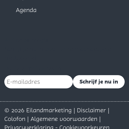
Agenda
Blijf op de hoogte
Schrijf je nu in voor onze maandelijkse
nieuwsbrief
Vul je e-mailadres in
Schrijf je nu in
© 2026 Eilandmarketing |
Disclaimer
|
Colofon
|
Algemene voorwaarden
|
Privacyverklaring
-
Cookievoorkeuren