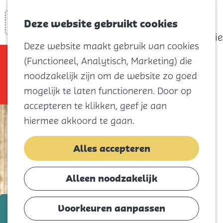
actief
Zoeken
Kaart
Favorieten
Watersport
Deze website gebruikt cookies
Menu
Eilandhistorie
Deze website maakt gebruik van cookies
Voor kids
Sorry, deze activiteit is niet meer
(Functioneel, Analytisch, Marketing) die
Naar het
beschikbaar. Bekijk het
actuele aanbod
noodzakelijk zijn om de website zo goed
strand
voor de beschikbare opties.
mogelijk te laten functioneren. Door op
Natuur
accepteren te klikken, geef je aan
Cultuur en
hiermee akkoord te gaan.
vermaak
Winkelen
Alles accepteren
Koningsdag
Alleen noodzakelijk
Blijf
Eten
t/m 30 juli
Voorkeuren aanpassen
Slapen
Maak je eigen Zomerse drankje!