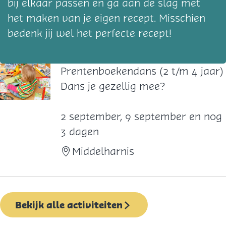
bij elkaar passen en ga aan de slag met
het maken van je eigen recept. Misschien
bedenk jij wel het perfecte recept!
Prentenboekendans (2 t/m 4 jaar)
P
Dans je gezellig mee?
r
e
2 september, 9 september en nog
n
3 dagen
t
Middelharnis
e
n
b
Bekijk alle activiteiten
o
e