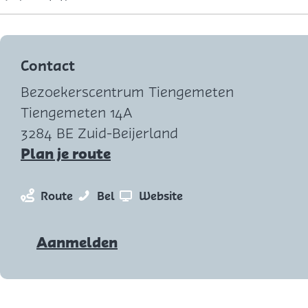
Contact
Bezoekerscentrum Tiengemeten
Tiengemeten 14A
3284 BE Zuid-Beijerland
n
Plan je route
a
a
n
H
v
Route
Bel
Website
r
a
u
a
H
a
i
n
Aanmelden
u
r
f
H
i
H
k
u
f
u
a
i