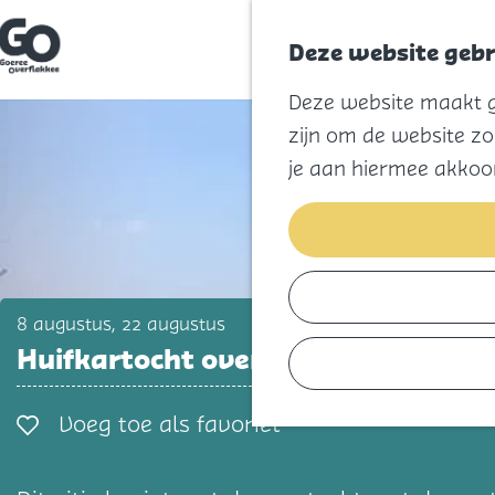
Deze website gebr
G
Deze website maakt ge
a
n
zijn om de website zo
a
a
je aan hiermee akkoo
r
d
e
h
o
m
e
p
8 augustus, 22 augustus
a
Huifkartocht over Tiengemeten
g
e
Voeg toe als favorie
Voeg toe als favoriet