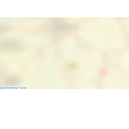
OpenStreetMap France