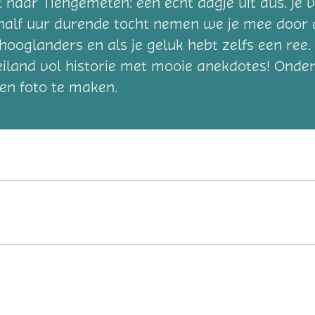
 naar Tiengemeten: een echt dagje uit dus. Je 
half uur durende tocht nemen we je mee door d
hooglanders en als je geluk hebt zelfs een ree. 
n eiland vol historie met mooie anekdotes! Ond
en foto te maken.