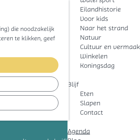
Watersport
Zoeken
Kaart
Favorieten
Eilandhistorie
Menu
Voor kids
Naar het strand
ng) die noodzakelijk
Natuur
eren te klikken, geef
Cultuur en vermaak
Winkelen
Koningsdag
Blijf
Eten
Slapen
Contact
Agenda