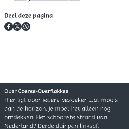
e
o
k
b
Deel deze pagina
s
e
D
D
D
r
e
e
e
v
e
e
e
a
l
l
l
t
d
d
d
o
e
e
e
r
z
z
z
i
e
e
e
Over Goeree-Overflakkee
u
p
p
p
Hier ligt voor iedere bezoeker wat moois
m
a
a
a
aan de horizon. Je moet het alleen nog
'
g
g
g
ontdekken. Het schoonste strand van
T
i
i
i
Nederland? Derde duinpan linksaf.