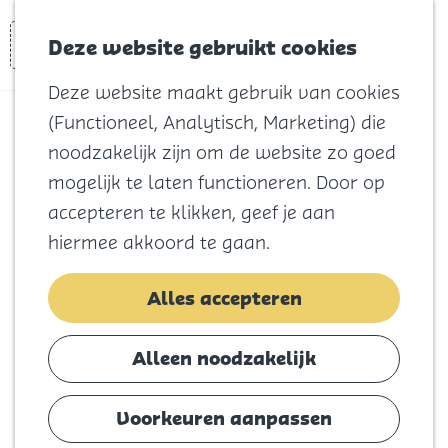
Voor kids
Zoeken
Kaart
Favorieten
Naar het
Deze website gebruikt cookies
Menu
strand
Deze website maakt gebruik van cookies
Natuur
(Functioneel, Analytisch, Marketing) die
Cultuur en
Goereese Duinenroute
noodzakelijk zijn om de website zo goed
vermaak
mogelijk te laten functioneren. Door op
Winkelen
(30,8 km)
accepteren te klikken, geef je aan
Koningsdag
hiermee akkoord te gaan.
Voeg toe als favoriet
Blijf
Alles accepteren
Eten
Fiets door het mooie en uitgestrekte
Slapen
duinlandschap van Goeree-Overflakkee. De
Alleen noodzakelijk
Contact
route voert je ook langs de Noordzee en
het Grevelingenmeer. Onderweg kom je
Voorkeuren aanpassen
Agenda
meerdere natuurgebieden tegen waar je