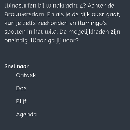
i
n
n
n
Windsurfen bij windkracht 4? Achter de
j
a
a
a
Brouwersdam. En als je de dijk over gaat,
'
o
o
o
kun je zelfs zeehonden en flamingo’s
H
p
p
p
spotten in het wild. De mogelijkheden zijn
a
F
X
W
oneindig. Waar ga jij voor?
r
a
h
i
c
a
n
e
t
Snel naar
g
b
s
Ontdek
v
o
A
Doe
l
o
p
i
k
p
Blijf
e
Agenda
t