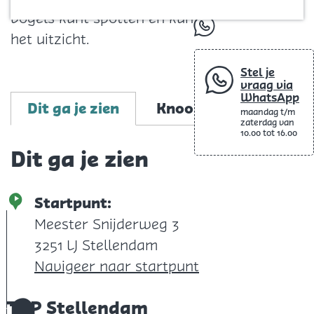
Blog
vogels kunt spotten en kunt genieten van
whatsapp
het uitzicht.
Stel je
vraag via
WhatsApp
Dit ga je zien
Knooppunten
maandag t/m
zaterdag van
10.00 tot 16.00
Dit ga je zien
Startpunt:
Meester Snijderweg 3
3251 LJ Stellendam
Navigeer naar startpunt
TOP Stellendam
1