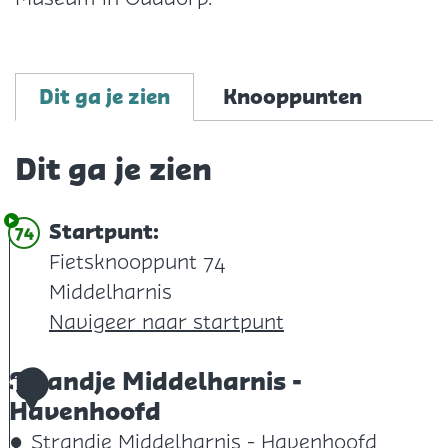
Dit ga je zien
Knooppunten
Dit ga je zien
Startpunt:
74
Fietsknooppunt 74
Middelharnis
Navigeer naar startpunt
Strandje Middelharnis -
1
Havenhoofd
Strandje Middelharnis - Havenhoofd