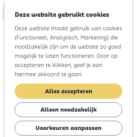
Voor kids
Zoeken
Kaart
Favorieten
Naar het
Deze website gebruikt cookies
Menu
strand
Deze website maakt gebruik van cookies
Natuur
(Functioneel, Analytisch, Marketing) die
Cultuur en
Sporen van de tram
noodzakelijk zijn om de website zo goed
vermaak
op Goeree-
mogelijk te laten functioneren. Door op
Winkelen
accepteren te klikken, geef je aan
Koningsdag
Overflakkee West
hiermee akkoord te gaan.
Blijf
(66,8 km)
Alles accepteren
Eten
Slapen
Voeg toe als favoriet
Alleen noodzakelijk
Contact
Op het eerste gezicht is de tram
Voorkeuren aanpassen
Agenda
verdwenen op Goeree-Overflakkee. Maar