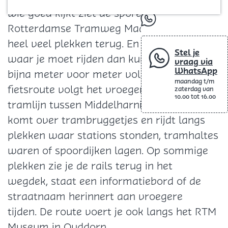
Blog
wie goed kijkt ziet de sporen van de
whatsapp
Rotterdamse Tramweg Maatschappij op
heel veel plekken terug. En als je weet
Stel je
waar je moet rijden dan kun je het tracé
vraag via
WhatsApp
bijna meter voor meter volgen. Deze
maandag t/m
fietsroute volgt het vroegere tracé van de
zaterdag van
10.00 tot 16.00
tramlijn tussen Middelharnis en Ouddorp. Je
komt over trambruggetjes en rijdt langs
plekken waar stations stonden, tramhaltes
waren of spoordijken lagen. Op sommige
plekken zie je de rails terug in het
wegdek, staat een informatiebord of de
straatnaam herinnert aan vroegere
tijden. De route voert je ook langs het RTM
Museum in Ouddorp.