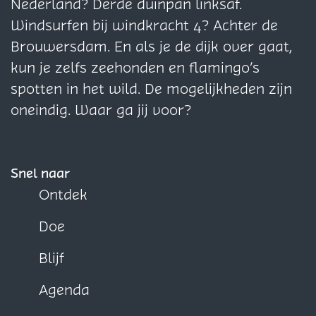
b
s
Nederland? Derde duinpan linksaf.
o
A
Windsurfen bij windkracht 4? Achter de
o
p
Brouwersdam. En als je de dijk over gaat,
k
p
kun je zelfs zeehonden en flamingo’s
spotten in het wild. De mogelijkheden zijn
oneindig. Waar ga jij voor?
Snel naar
Ontdek
Doe
Blijf
Agenda