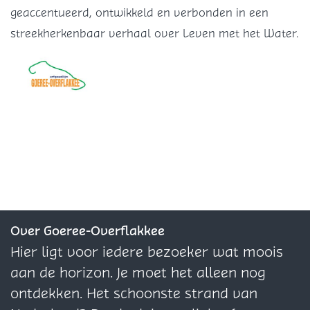
e
e
e
v
geaccentueerd, ontwikkeld en verbonden in een
z
z
z
a
streekherkenbaar verhaal over Leven met het Water.
e
e
e
n
p
p
p
G
a
a
a
o
g
g
g
e
i
i
i
r
n
n
n
e
a
a
a
e
o
o
o
p
p
p
F
X
W
Over Goeree-Overflakkee
a
h
Hier ligt voor iedere bezoeker wat moois
c
a
aan de horizon. Je moet het alleen nog
e
t
ontdekken. Het schoonste strand van