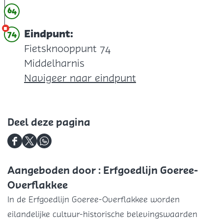
e
64
f
r
d
Eindpunt:
74
t
Fietsknooppunt 74
a
Middelharnis
p
Navigeer naar eindpunt
p
u
n
Deel deze pagina
t
D
D
D
D
u
e
e
e
Aangeboden door : Erfgoedlijn Goeree-
i
e
e
e
Overflakkee
n
l
l
l
e
In de Erfgoedlijn Goeree-Overflakkee worden
d
d
d
n
eilandelijke cultuur-historische belevingswaarden