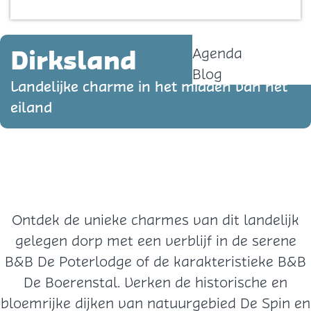
Contact
p
a
Dirksland
Agenda
g
Blog
e
Landelijke charme in het midden van het
eiland
Ontdek de unieke charmes van dit landelijk
gelegen dorp met een verblijf in de serene
B&B De Poterlodge of de karakteristieke B&B
De Boerenstal. Verken de historische en
bloemrijke dijken van natuurgebied De Spin en