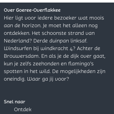
z
z
z
e
e
e
Over Goeree-Overflakkee
p
p
p
Hier ligt voor iedere bezoeker wat moois
a
a
a
aan de horizon. Je moet het alleen nog
g
g
g
ontdekken. Het schoonste strand van
i
i
i
Nederland? Derde duinpan linksaf.
n
n
n
Windsurfen bij windkracht 4? Achter de
a
a
a
Brouwersdam. En als je de dijk over gaat,
o
o
o
kun je zelfs zeehonden en flamingo’s
p
p
p
spotten in het wild. De mogelijkheden zijn
F
X
W
oneindig. Waar ga jij voor?
a
h
c
a
e
t
Snel naar
b
s
Ontdek