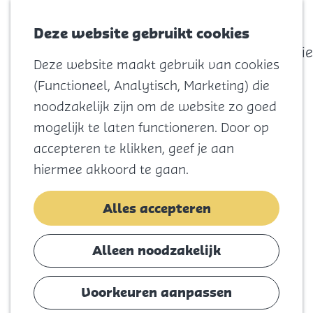
actief
Zoeken
Kaart
Favorieten
Watersport
Deze website gebruikt cookies
Menu
Eilandhistorie
Deze website maakt gebruik van cookies
Voor kids
G
(Functioneel, Analytisch, Marketing) die
Naar het
a
noodzakelijk zijn om de website zo goed
strand
n
mogelijk te laten functioneren. Door op
Natuur
a
accepteren te klikken, geef je aan
Cultuur en
a
hiermee akkoord te gaan.
vermaak
r
Winkelen
d
Alles accepteren
Koningsdag
e
h
Alleen noodzakelijk
Blijf
o
Eten
m
Voorkeuren aanpassen
Slapen
e