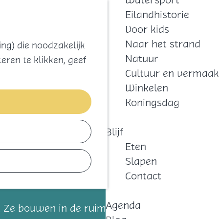
Watersport
Zoeken
Kaart
Favorieten
Eilandhistorie
Menu
Voor kids
Naar het strand
ng) die noodzakelijk
Natuur
eren te klikken, geef
Cultuur en vermaak
Winkelen
Koningsdag
Blijf
Eten
Slapen
Contact
Agenda
 Ze bouwen in de ruimste zin van het woord.