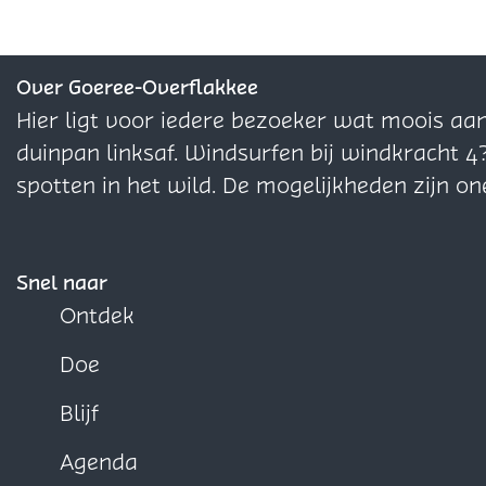
f
f
d
d
d
e
e
e
z
z
z
Over Goeree-Overflakkee
e
e
e
Hier ligt voor iedere bezoeker wat moois aa
p
p
p
duinpan linksaf. Windsurfen bij windkracht 4
a
a
a
spotten in het wild. De mogelijkheden zijn on
g
g
g
i
i
i
n
n
n
Snel naar
a
a
a
Ontdek
o
o
o
Doe
p
p
p
F
X
W
Blijf
a
h
Agenda
c
a