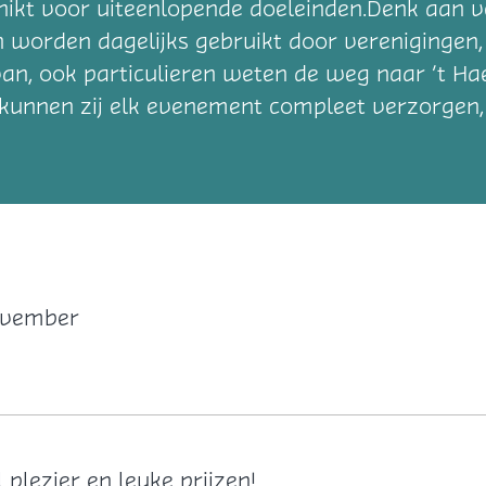
chikt voor uiteenlopende doeleinden.Denk aan ve
n worden dagelijks gebruikt door verenigingen,
van, ook particulieren weten de weg naar ’t Ha
fé kunnen zij elk evenement compleet verzorgen,
november
 plezier en leuke prijzen!