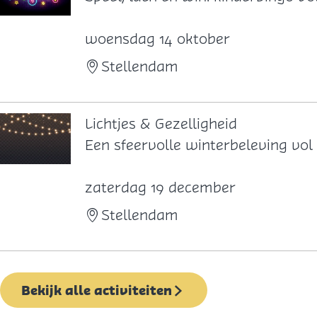
i
n
woensdag 14 oktober
d
Stellendam
e
r
b
Lichtjes & Gezelligheid
i
L
Een sfeervolle winterbeleving vol 
n
i
g
c
zaterdag 19 december
o
h
Stellendam
t
j
e
Bekijk alle activiteiten
s
&