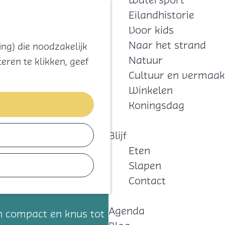
Watersport
Zoeken
Kaart
Favorieten
Eilandhistorie
Menu
Voor kids
Naar het strand
ng) die noodzakelijk
Natuur
eren te klikken, geef
Cultuur en vermaak
Winkelen
Koningsdag
Blijf
Eten
Slapen
Contact
Agenda
n compact en knus tot ruim en groots. Alle