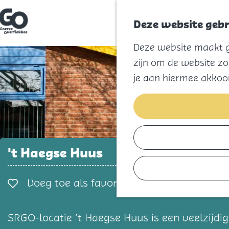
Deze website gebr
G
Deze website maakt ge
a
n
zijn om de website zo
a
a
je aan hiermee akkoo
r
d
e
h
o
m
e
p
't Haegse Huus
a
g
e
Voeg toe als favorie
Voeg toe als favoriet
SRGO-locatie ’t Haegse Huus is een veelzijdi