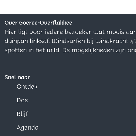
d
d
d
e
e
e
z
z
z
Over Goeree-Overflakkee
e
e
e
Hier ligt voor iedere bezoeker wat moois aa
p
p
p
duinpan linksaf. Windsurfen bij windkracht 4
a
a
a
spotten in het wild. De mogelijkheden zijn on
g
g
g
i
i
i
n
n
n
Snel naar
a
a
a
Ontdek
o
o
o
Doe
p
p
p
F
X
W
Blijf
a
h
Agenda
c
a