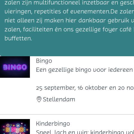
zalen zijn multifunctioneel inzetbaar en ges
vieringen, repetities of evenementen.De zale
niet alleen zij maken hier dankbaar gebruik 
zalen, faciliteiten én ons gezellige foyer ca
buffetten.
Bingo
B
Een gezellige bingo voor iedereen
i
n
25 september, 16 oktober en 20 
g
Stellendam
o
Kinderbingo
K
Speel, lach en win: kinderbingo vol