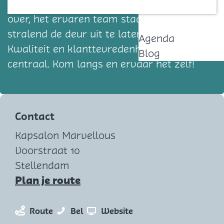
een nieuwe haarkleur of een totale make-
Contact
over, het ervaren team staat klaar om je
stralend de deur uit te laten gaan.
Agenda
Kwaliteit en klanttevredenheid staan
Blog
centraal. Kom langs en ervaar het zelf!
Contact
Kapsalon Marvellous
Voorstraat 10
Stellendam
n
Plan je route
a
a
n
K
v
Route
Bel
Website