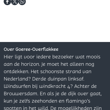
l
e
u
l
D
D
D
o
l
s
l
e
e
e
u
l
o
e
e
e
s
o
u
l
l
l
u
s
d
d
d
s
e
e
e
z
z
z
Over Goeree-Overflakkee
e
e
e
Hier ligt voor iedere bezoeker wat moois
p
p
p
aan de horizon. Je moet het alleen nog
a
a
a
ontdekken. Het schoonste strand van
g
g
g
Nederland? Derde duinpan linksaf.
i
i
i
Windsurfen bij windkracht 4? Achter de
n
n
n
Brouwersdam. En als je de dijk over gaat,
a
a
a
kun je zelfs zeehonden en flamingo’s
o
o
o
spotten in het wild. De mogelijkheden zijn