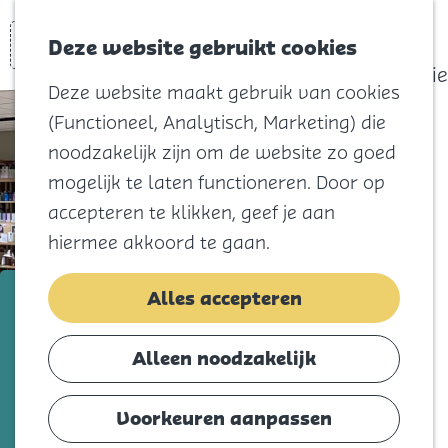
actief
Zoeken
Kaart
Favorieten
Watersport
Deze website gebruikt cookies
Menu
Eilandhistorie
Deze website maakt gebruik van cookies
Voor kids
(Functioneel, Analytisch, Marketing) die
Naar het
noodzakelijk zijn om de website zo goed
strand
mogelijk te laten functioneren. Door op
Natuur
accepteren te klikken, geef je aan
Cultuur en
hiermee akkoord te gaan.
vermaak
Winkelen
Kapsalon Marvellous
Alles accepteren
Koningsdag
Voeg toe als favorie
Voeg toe als favoriet
Alleen noodzakelijk
Blijf
Eten
Voorkeuren aanpassen
Of je nu komt voor een frisse knipbeurt,
Slapen