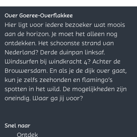
e
e
e
z
z
z
Over Goeree-Overflakkee
e
e
e
Hier ligt voor iedere bezoeker wat moois
p
p
p
aan de horizon. Je moet het alleen nog
a
a
a
ontdekken. Het schoonste strand van
g
g
g
Nederland? Derde duinpan linksaf.
i
i
i
Windsurfen bij windkracht 4? Achter de
n
n
n
Brouwersdam. En als je de dijk over gaat,
a
a
a
kun je zelfs zeehonden en flamingo’s
o
o
o
spotten in het wild. De mogelijkheden zijn
p
p
p
oneindig. Waar ga jij voor?
F
X
W
a
h
c
a
Snel naar
e
t
Ontdek