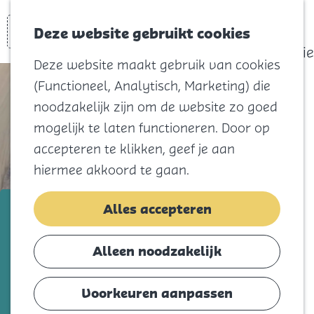
actief
Zoeken
Kaart
Favorieten
Watersport
Deze website gebruikt cookies
Menu
Eilandhistorie
Deze website maakt gebruik van cookies
Voor kids
(Functioneel, Analytisch, Marketing) die
Naar het
noodzakelijk zijn om de website zo goed
strand
mogelijk te laten functioneren. Door op
Natuur
accepteren te klikken, geef je aan
Cultuur en
hiermee akkoord te gaan.
vermaak
Winkelen
Flora's Baby & Gifts
Alles accepteren
Koningsdag
Voeg toe als favorie
Voeg toe als favoriet
Alleen noodzakelijk
Blijf
Eten
Voorkeuren aanpassen
Hier vind je de leukste kleding en
Slapen