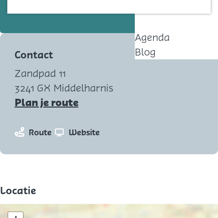
cadeautjes voor baby's
Contact
Agenda
Blog
Contact
Zandpad 11
3241 GX Middelharnis
n
Plan je route
a
a
n
v
Route
Website
r
a
a
F
a
n
l
r
F
o
F
l
Locatie
r
l
o